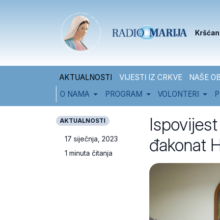
Skip to content
Skip to footer
Kršćan
AKTUALNOSTI
VIJESTI IZ CRKVE
NAŠE OB
O NAMA
PROGRAM
VOLONTERI
P
Ispovijest
AKTUALNOSTI
đakonat H
17 siječnja, 2023
1 minuta čitanja