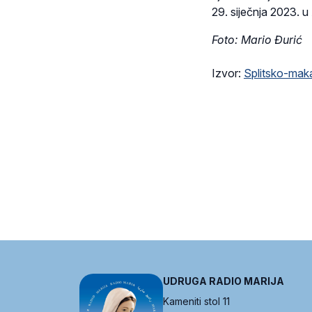
29. siječnja 2023. u
Foto: Mario Đurić
Izvor:
Splitsko-maka
UDRUGA RADIO MARIJA
Kameniti stol 11