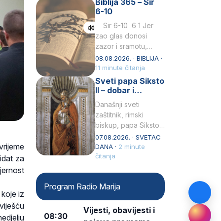
Biblija 365 – Sir
Praedicatorum – OP).
6-10
Svojim životom,
dubokom ljubavlju
Sir 6-10 6 1 Jer
prema Kristu…
zao glas donosi
zazor i sramotu,
kako to biva
08.08.2026. · BIBLIJA ·
grešniku
11 minute čitanja
licemjernom.2 Ne
Sveti papa Siksto
predaj se u…
II – dobar i
miroljubiv pastir
Današnji sveti
zaštitnik, rimski
biskup, papa Siksto
(Sixtus) II, prema
07.08.2026. · SVETAC
vrijeme
knjizi Liber
DANA ·
2 minute
Pontificalis bio je
čitanja
idat za
rođenjem Grk.
jernost
Obnovio je odnose s
Program Radio Marija
afričkim…
koje iz
oviješću
Vijesti, obavijesti i
08:30
edjelju