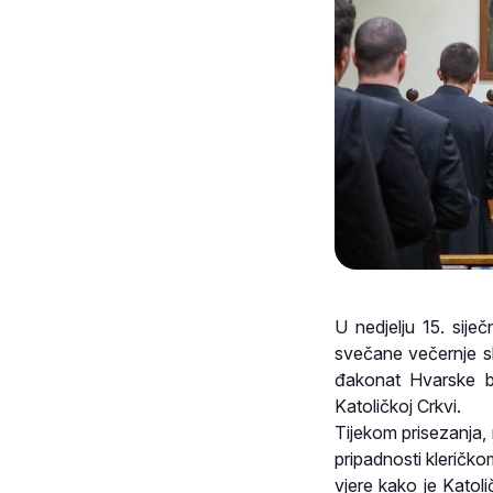
U nedjelju 15. sije
svečane večernje sl
đakonat Hvarske bis
Katoličkoj Crkvi.
Tijekom prisezanja,
pripadnosti kleričko
vjere kako je Katol