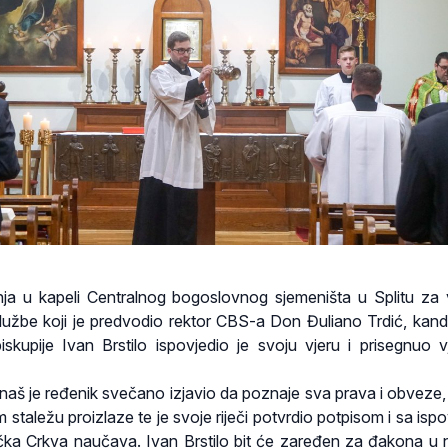
čnja u kapeli Centralnog bogoslovnog sjemeništa u Splitu za 
užbe koji je predvodio rektor CBS-a Don Đuliano Trdić, kand
kupije Ivan Brstilo ispovjedio je svoju vjeru i prisegnuo v
 naš je ređenik svečano izjavio da poznaje sva prava i obveze, 
m staležu proizlaze te je svoje riječi potvrdio potpisom i sa isp
ička Crkva naučava. Ivan Brstilo bit će zaređen za đakona u n