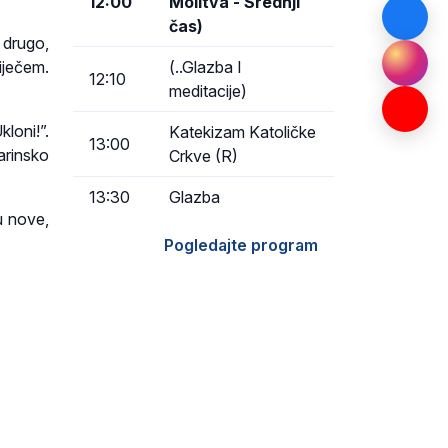
12:00
Molitva - Srednji
čas)
i drugo,
iječem.
(..Glazba I
12:10
meditacije)
kloni!”.
Katekizam Katoličke
13:00
arinsko
Crkve (R)
13:30
Glazba
u nove,
Pogledajte program