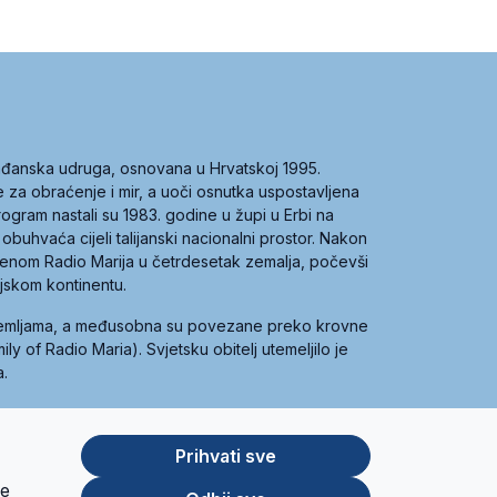
građanska udruga, osnovana u Hrvatskoj 1995.
ce za obraćenje i mir, a uoči osnutka uspostavljena
 program nastali su 1983. godine u župi u Erbi na
 obuhvaća cijeli talijanski nacionalni prostor. Nakon
 imenom Radio Marija u četrdesetak zemalja, počevši
ijskom kontinentu.
zemljama, a međusobna su povezane preko krovne
y of Radio Maria). Svjetsku obitelj utemeljilo je
a.
Prihvati sve
je
App
Google