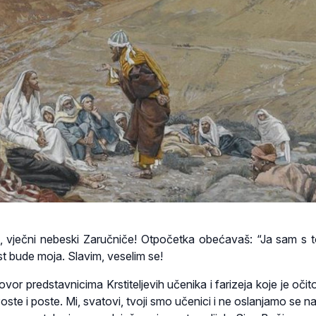
e, vječni nebeski Zaručniče! Otpočetka obećavaš: “Ja sam s 
st bude moja. Slavim, veselim se!
or predstavnicima Krstiteljevih učenika i farizeja koje je očit
 Poste i poste. Mi, svatovi, tvoji smo učenici i ne oslanjamo se 