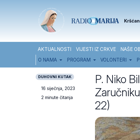
Skip to content
Skip to footer
Kršćan
AKTUALNOSTI
VIJESTI IZ CRKVE
NAŠE OB
O NAMA
PROGRAM
VOLONTERI
P
P. Niko Bi
DUHOVNI KUTAK
Zaručniku,
16 siječnja, 2023
2 minute čitanja
22)