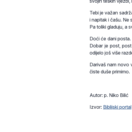
svojih teških vježbi
Tebi je važan sadržaj
i napitak i čašu. Ne
Pa toliki gladuju, a
Doći će dani posta. D
Dobar je post, post 
odijelo još više raz
Darivaš nam novo vi
čiste duše primimo.
Autor: p. Niko Bilić
Izvor:
Biblijski portal