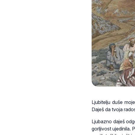
Ljubitelju duše moj
Daješ da tvoja rado
Ljubazno daješ odgov
gorljivost ujedinila.