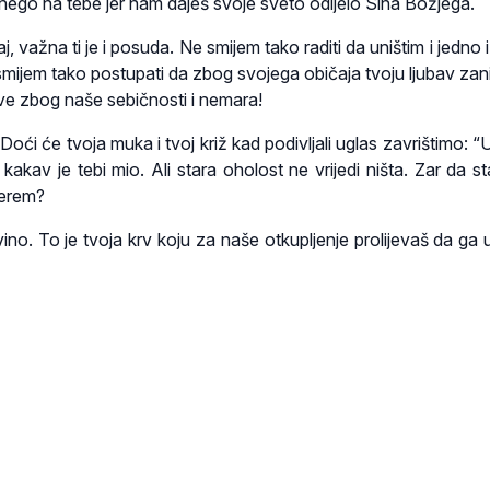
, nego na tebe jer nam daješ svoje sveto odijelo Sina Božjega.
, važna ti je i posuda. Ne smijem tako raditi da uništim i jedno 
 smijem tako postupati da zbog svojega običaja tvoju ljubav zan
 sve zbog naše sebičnosti i nemara!
oći će tvoja muka i tvoj križ kad podivljali uglas zavrištimo: “U
kakav je tebi mio. Ali stara oholost ne vrijedi ništa. Zar da st
derem?
no. To je tvoja krv koju za naše otkupljenje prolijevaš da ga 