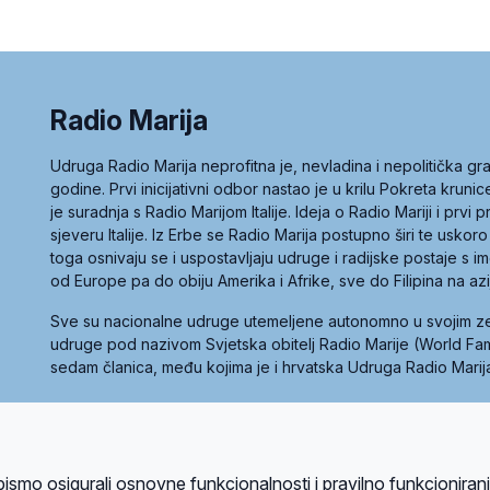
Radio Marija
Udruga Radio Marija neprofitna je, nevladina i nepolitička 
godine. Prvi inicijativni odbor nastao je u krilu Pokreta kruni
je suradnja s Radio Marijom Italije. Ideja o Radio Mariji i prvi
sjeveru Italije. Iz Erbe se Radio Marija postupno širi te uskoro
toga osnivaju se i uspostavljaju udruge i radijske postaje s
od Europe pa do obiju Amerika i Afrike, sve do Filipina na az
Sve su nacionalne udruge utemeljene autonomno u svojim 
udruge pod nazivom Svjetska obitelj Radio Marije (World Famil
sedam članica, među kojima je i hrvatska Udruga Radio Marij
la privatnosti
Kolačići
Uvjeti korištenja
bismo osigurali osnovne funkcionalnosti i pravilno funkcioniran