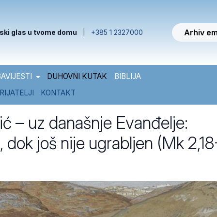
Arhiv em
ski glas u tvome domu
|
+385 1 2327000
AVIJESTI
DUHOVNI KUTAK
BIBLIJA
RIJATELJI
KONTAKT
lić – uz današnje Evanđelje:
 dok još nije ugrabljen (Mk 2,18