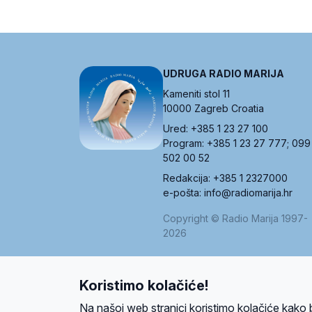
UDRUGA RADIO MARIJA
Kameniti stol 11
10000 Zagreb Croatia
Ured: +385 1 23 27 100
Program: +385 1 23 27 777; 099
502 00 52
Redakcija: +385 1 2327000
e-pošta: info@radiomarija.hr
Copyright © Radio Marija 1997-
2026
Koristimo kolačiće!
O nama
Radio
Program
Volonteri
Prijatelji
Kontakt
Pravi
Na našoj web stranici koristimo kolačiće kako 