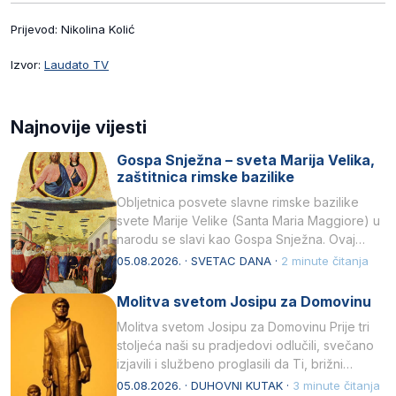
Prijevod: Nikolina Kolić
Izvor:
Laudato TV
Najnovije vijesti
Gospa Snježna – sveta Marija Velika,
zaštitnica rimske bazilike
Obljetnica posvete slavne rimske bazilike
svete Marije Velike (Santa Maria Maggiore) u
narodu se slavi kao Gospa Snježna. Ovaj
naziv, Sancta Maria…
05.08.2026. · SVETAC DANA ·
2 minute čitanja
Molitva svetom Josipu za Domovinu
Molitva svetom Josipu za Domovinu Prije tri
stoljeća naši su pradjedovi odlučili, svečano
izjavili i službeno proglasili da Ti, brižni
Poočime Isusov,…
05.08.2026. · DUHOVNI KUTAK ·
3 minute čitanja