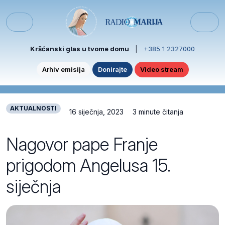
Skip to content
Skip to footer
Menu
Kršćanski glas u tvome domu
|
+385 1 2327000
Arhiv emisija
Donirajte
Video stream
AKTUALNOSTI
16 siječnja, 2023
3 minute čitanja
Nagovor pape Franje
prigodom Angelusa 15.
siječnja