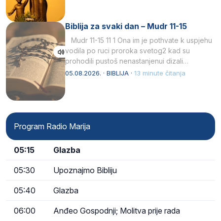
Biblija za svaki dan – Mudr 11-15
Mudr 11-15 11 1 Ona im je pothvate k uspjehu
vodila po ruci proroka svetog2 kad su
prohodili pustoš nenastanjenui dizali…
05.08.2026. · BIBLIJA ·
13 minute čitanja
Program Radio Marija
05:15
Glazba
05:30
Upoznajmo Bibliju
05:40
Glazba
06:00
Anđeo Gospodnji; Molitva prije rada