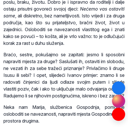
poslu, braku, životu. Dobro je i ispravno da roditelji i dalje
ostaju prisutni govoreći svojoj djeci:
Nećemo vas ostaviti
same
, ali diskretno, bez nametljivosti. Isto vrijedi i za druga
područja, kao što su prijateljstvo, bračni život, život u
zajednici. Osloboditi se navezanosti vlastitog ega i znati
kako se povući – to košta, ali je vrlo važno: to je odlučujući
korak za rast u duhu služenja.
Braćo, sestre, pokušajmo se zapitati: jesmo li sposobni
napraviti mjesta za druge? Saslušati ih, ostaviti im slobodu,
ne vezati ih za sebe tražeći priznanje? Privlačimo li druge
Isusu ili sebi? I opet, slijedeći Ivanov primjer: znamo li se
radovati činjenici da ljudi odlaze svojim putem i slijede
vlastiti poziv, čak i ako to uključuje malo odvajanja od nas?
Radujemo li se njihovim postignućima, iskreno i bez zavisti?
Neka nam Marija, službenica Gospodnja, pomogne
osloboditi se navezanosti, napraviti mjesta Gospodinu i dati
prostora drugima.