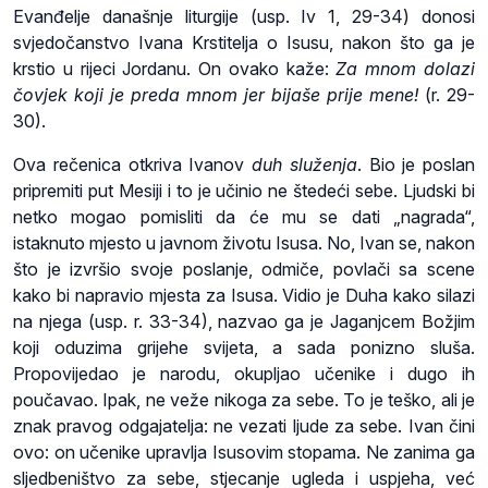
Evanđelje današnje liturgije (usp. Iv 1, 29-34) donosi
svjedočanstvo Ivana Krstitelja o Isusu, nakon što ga je
krstio u rijeci Jordanu. On ovako kaže:
Za mnom dolazi
čovjek koji je preda mnom jer bijaše prije mene!
(r. 29-
30).
Ova rečenica otkriva Ivanov
duh služenja
. Bio je poslan
pripremiti put Mesiji i to je učinio ne štedeći sebe. Ljudski bi
netko mogao pomisliti da će mu se dati „nagrada“,
istaknuto mjesto u javnom životu Isusa. No, Ivan se, nakon
što je izvršio svoje poslanje, odmiče, povlači sa scene
kako bi napravio mjesta za Isusa. Vidio je Duha kako silazi
na njega (usp. r. 33-34), nazvao ga je Jaganjcem Božjim
koji oduzima grijehe svijeta, a sada ponizno sluša.
Propovijedao je narodu, okupljao učenike i dugo ih
poučavao. Ipak, ne veže nikoga za sebe. To je teško, ali je
znak pravog odgajatelja: ne vezati ljude za sebe. Ivan čini
ovo: on učenike upravlja Isusovim stopama. Ne zanima ga
sljedbeništvo za sebe, stjecanje ugleda i uspjeha, već