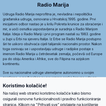
Radio Marija
Udruga Radio Marija neprofitna je, nevladina i nepolitička
građanska udruga, osnovana u Hrvatskoj 1995. godine. Prvi
inicijativni odbor nastao je u krilu Pokreta krunice za obraćenje i
mir, a uoči osnutka uspostavljena je suradnja s Radio Marijom
Italije. Ideja o Radio Mariji i prvi program nastali su 1983. godine
u župi u Erbi na sjeveru Italije. Iz Erbe se Radio Marija postupno
širi te uskoro obuhvaća cijeli talijanski nacionalni prostor. Nakon
toga osnivaju se i uspostavljaju udruge i radijske postaje s
imenom Radio Marija u četrdesetak zemalja, počevši od Europe
pa do obiju Amerika i Afrike, sve do Filipina na azijskom
kontinentu.
Sve su nacionalne udruge utemeljene autonomno u svojim
zemljama, a međusobna su povezane preko krovne udruge
pod nazivom Svjetska obitelj Radio Marije (World Family of
Koristimo kolačiće!
Radio Maria). Svjetsku obitelj utemeljilo je sedam članica, među
kojima je i hrvatska Udruga Radio Marija.
Na našoj web stranici koristimo kolačiće kako bismo
osigurali osnovne funkcionalnosti i pravilno funkcioniranje
stranice. Klikom na "Prihvati sve" pristajete na korištenje