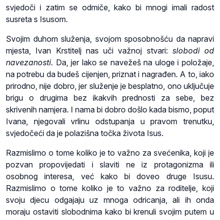
svjedoči i zatim se odmiče, kako bi mnogi imali radost
susreta s Isusom.
Svojim duhom služenja, svojom sposobnošću da napravi
mjesta, Ivan Krstitelj nas uči važnoj stvari:
slobodi od
navezanosti.
Da, jer lako se navežeš na uloge i položaje,
na potrebu da budeš cijenjen, priznat i nagrađen. A to, iako
prirodno, nije dobro, jer služenje je besplatno, ono uključuje
brigu o drugima bez ikakvih prednosti za sebe, bez
skrivenih namjera. I nama bi dobro došlo kada bismo, poput
Ivana, njegovali vrlinu odstupanja u pravom trenutku,
svjedočeći da je polazišna točka života Isus.
Razmislimo o tome koliko je to važno za svećenika, koji je
pozvan propovijedati i slaviti ne iz protagonizma ili
osobnog interesa, već kako bi doveo druge Isusu.
Razmislimo o tome koliko je to važno za roditelje, koji
svoju djecu odgajaju uz mnoga odricanja, ali ih onda
moraju ostaviti slobodnima kako bi krenuli svojim putem u