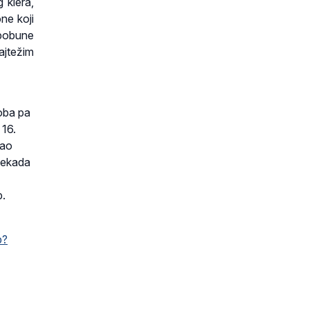
 klera,
one koji
 pobune
ajtežim
roba pa
 16.
dao
 nekada
b.
p?