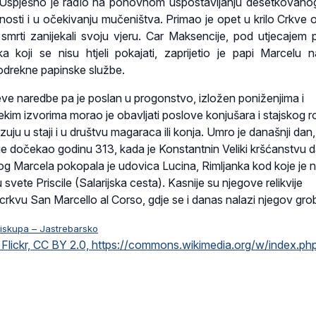
. Uspješno je radio na ponovnom uspostavljanju desetkovanog
ajnosti i u očekivanju mučeništva. Primao je opet u krilo Crkve 
smrti zanijekali svoju vjeru. Car Maksencije, pod utjecajem
a koji se nisu htjeli pokajati, zaprijetio je papi Marcelu n
drekne papinske službe.
eve naredbe pa je poslan u progonstvo, izložen poniženjima i
ekim izvorima morao je obavljati poslove konjušara i stajskog 
azuju u staji i u društvu magaraca ili konja. Umro je današnji dan,
ije dočekao godinu 313, kada je Konstantnin Veliki kršćanstvu 
tog Marcela pokopala je udovica Lucina, Rimljanka kod koje je
svete Priscile (Salarijska cesta). Kasnije su njegove relikvije
crkvu San Marcello al Corso, gdje se i danas nalazi njegov gro
biskupa – Jastrebarsko
Flickr, CC BY 2.0, https://commons.wikimedia.org/w/index.ph