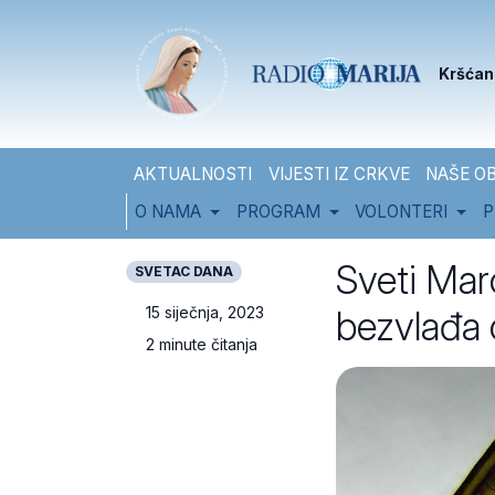
Skip to content
Skip to footer
Kršćan
AKTUALNOSTI
VIJESTI IZ CRKVE
NAŠE OB
O NAMA
PROGRAM
VOLONTERI
P
Sveti Mar
SVETAC DANA
bezvlađa 
15 siječnja, 2023
2 minute čitanja