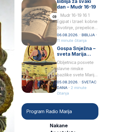
Biblija za svaki
Petar u svojoj
dan – Mudr 16-19
drugoj…
Mudr 16-19 16 1
Egipat i Izrael: kobne
životinje, prepelice
Zato bijahu
06.08.2026. · BIBLIJA ·
primjereno kažnjeni
11 minute čitanja
sličnim životinjamai
Gospa Snježna –
mučeni mnoštvom
sveta Marija
kukaca.2 A narod…
Velika, zaštitnica
Obljetnica posvete
rimske bazilike
slavne rimske
bazilike svete Marije
Velike (Santa Maria
05.08.2026. · SVETAC
Maggiore) u narodu
DANA ·
2 minute
se slavi kao Gospa
čitanja
Snježna. Ovaj naziv,
Sancta Maria…
Program Radio Marija
Nakane