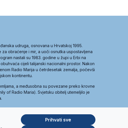
građanska udruga, osnovana u Hrvatskoj 1995.
ce za obraćenje i mir, a uoči osnutka uspostavljena
 program nastali su 1983. godine u župi u Erbi na
 obuhvaća cijeli talijanski nacionalni prostor. Nakon
 imenom Radio Marija u četrdesetak zemalja, počevši
ijskom kontinentu.
zemljama, a međusobna su povezane preko krovne
y of Radio Maria). Svjetsku obitelj utemeljilo je
a.
Prihvati sve