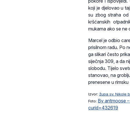
pokore i ispovijedi
koji je djelovao u t
su zbog straha od 
kršćanskih otpadnik
mukama ako se ne o
Marcel je odbio car
prisilnom radu. Po n
ga slikari često prik
siječnja 309, a da n
slobodu. Tijelo sve
stanovao, na groblju 
prenesene u rimsku 
Izvor:
župa sv. Nikole 
By antmoose – 
Foto:
curid=432619