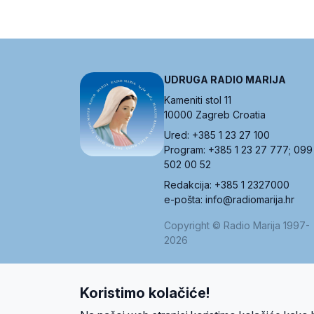
UDRUGA RADIO MARIJA
Kameniti stol 11
10000 Zagreb Croatia
Ured: +385 1 23 27 100
Program: +385 1 23 27 777; 099
502 00 52
Redakcija: +385 1 2327000
e-pošta: info@radiomarija.hr
Copyright © Radio Marija 1997-
2026
Koristimo kolačiće!
O nama
Radio
Program
Volonteri
Prijatelji
Kontakt
Pravi