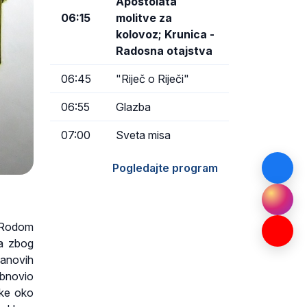
Apostolata
06:15
molitve za
kolovoz; Krunica -
Radosna otajstva
06:45
"Riječ o Riječi"
06:55
Glazba
07:00
Sveta misa
Pogledajte program
. Rodom
ga zbog
janovih
 Obnovio
ike oko