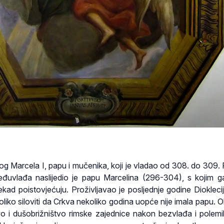
g Marcela I, papu i mučenika, koji je vladao od 308. do 309
eđuvlađa naslijedio je papu Marcelina (296-304), s kojim 
ekad poistovjećuju. Proživljavao je posljednje godine Diokleci
 toliko siloviti da Crkva nekoliko godina uopće nije imala papu.
vo i dušobrižništvo rimske zajednice nakon bezvlađa i polem