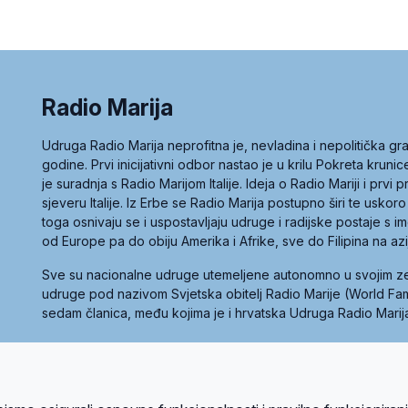
Radio Marija
Udruga Radio Marija neprofitna je, nevladina i nepolitička 
godine. Prvi inicijativni odbor nastao je u krilu Pokreta kruni
je suradnja s Radio Marijom Italije. Ideja o Radio Mariji i prvi
sjeveru Italije. Iz Erbe se Radio Marija postupno širi te uskoro
toga osnivaju se i uspostavljaju udruge i radijske postaje s
od Europe pa do obiju Amerika i Afrike, sve do Filipina na az
Sve su nacionalne udruge utemeljene autonomno u svojim 
udruge pod nazivom Svjetska obitelj Radio Marije (World Famil
sedam članica, među kojima je i hrvatska Udruga Radio Marij
la privatnosti
Kolačići
Uvjeti korištenja