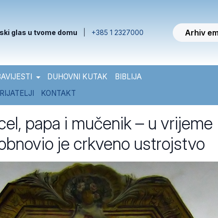
Arhiv em
ski glas u tvome domu
|
+385 1 2327000
AVIJESTI
DUHOVNI KUTAK
BIBLIJA
RIJATELJI
KONTAKT
cel, papa i mučenik – u vrijeme
obnovio je crkveno ustrojstvo