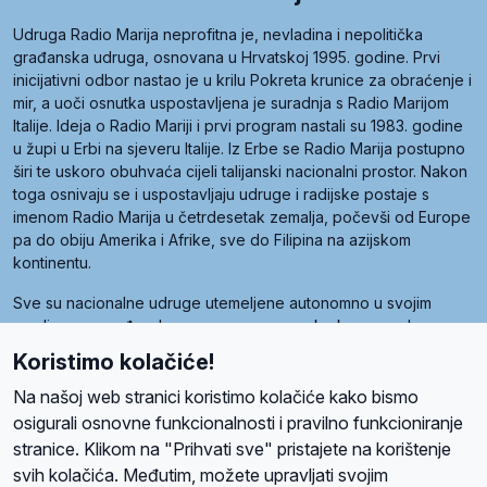
Udruga Radio Marija neprofitna je, nevladina i nepolitička
građanska udruga, osnovana u Hrvatskoj 1995. godine. Prvi
inicijativni odbor nastao je u krilu Pokreta krunice za obraćenje i
mir, a uoči osnutka uspostavljena je suradnja s Radio Marijom
Italije. Ideja o Radio Mariji i prvi program nastali su 1983. godine
u župi u Erbi na sjeveru Italije. Iz Erbe se Radio Marija postupno
širi te uskoro obuhvaća cijeli talijanski nacionalni prostor. Nakon
toga osnivaju se i uspostavljaju udruge i radijske postaje s
imenom Radio Marija u četrdesetak zemalja, počevši od Europe
pa do obiju Amerika i Afrike, sve do Filipina na azijskom
kontinentu.
Sve su nacionalne udruge utemeljene autonomno u svojim
zemljama, a međusobna su povezane preko krovne udruge
pod nazivom Svjetska obitelj Radio Marije (World Family of
Koristimo kolačiće!
Radio Maria). Svjetsku obitelj utemeljilo je sedam članica, među
kojima je i hrvatska Udruga Radio Marija.
Na našoj web stranici koristimo kolačiće kako bismo
osigurali osnovne funkcionalnosti i pravilno funkcioniranje
stranice. Klikom na "Prihvati sve" pristajete na korištenje
svih kolačića. Međutim, možete upravljati svojim