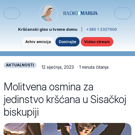
Skip to content
Skip to footer
Menu
Kršćanski glas u tvome domu
|
+385 1 2327000
Arhiv emisija
Donirajte
Video stream
AKTUALNOSTI
12 siječnja, 2023
1 minuta čitanja
Molitvena osmina za
jedinstvo kršćana u Sisačkoj
biskupiji