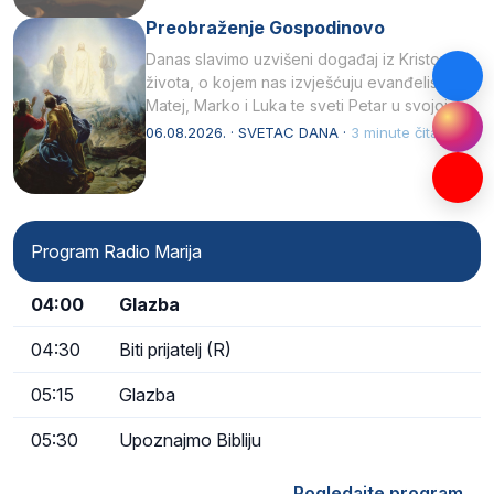
Preobraženje Gospodinovo
Danas slavimo uzvišeni događaj iz Kristova
života, o kojem nas izvješćuju evanđelisti
Matej, Marko i Luka te sveti Petar u svojoj
drugoj…
06.08.2026. · SVETAC DANA ·
3 minute čitanja
Program Radio Marija
04:00
Glazba
04:30
Biti prijatelj (R)
05:15
Glazba
05:30
Upoznajmo Bibliju
Pogledajte program