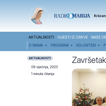
Skip to content
Skip to footer
Kršćan
AKTUALNOSTI
VIJESTI IZ CRKVE
NAŠE OB
O NAMA
PROGRAM
VOLONTERI
P
Završetak
AKTUALNOSTI
09 siječnja, 2023
1 minuta čitanja