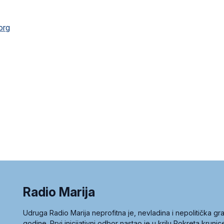
org
Radio Marija
Udruga Radio Marija neprofitna je, nevladina i nepolitička 
godine. Prvi inicijativni odbor nastao je u krilu Pokreta kruni