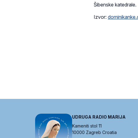
Šibenske katedrale.
Izvor:
dominikanke.
UDRUGA RADIO MARIJA
Kameniti stol 11
10000 Zagreb Croatia