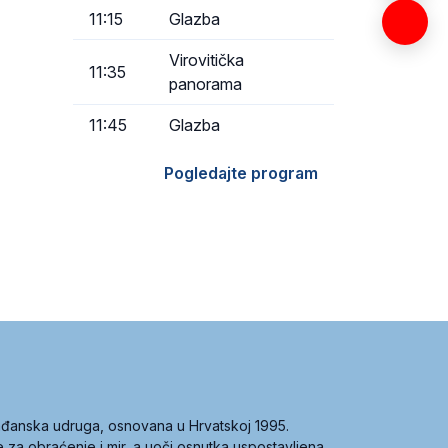
11:15
Glazba
Virovitička
11:35
panorama
11:45
Glazba
Pogledajte program
građanska udruga, osnovana u Hrvatskoj 1995.
ce za obraćenje i mir, a uoči osnutka uspostavljena