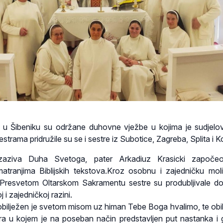
 u Šibeniku su održane duhovne vježbe u kojima je sudjelo
trama pridružile su se i sestre iz Subotice, Zagreba, Splita i K
aziva Duha Svetoga, pater Arkadiuz Krasicki započe
tranjima Biblijskih tekstova.Kroz osobnu i zajedničku moli
 Presvetom Oltarskom Sakramentu sestre su produbljivale d
i zajedničkoj razini.
obilježen je svetom misom uz himan Tebe Boga hvalimo, te ob
ra u kojem je na poseban način predstavljen put nastanka i 