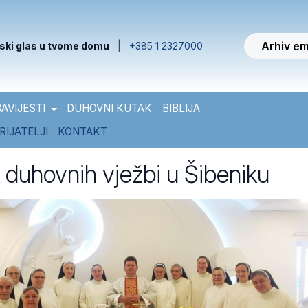
Arhiv em
ski glas u tvome domu
|
+385 1 2327000
AVIJESTI
DUHOVNI KUTAK
BIBLIJA
RIJATELJI
KONTAKT
 duhovnih vježbi u Šibeniku