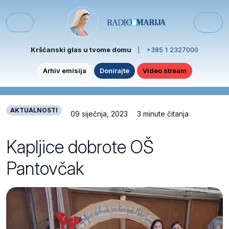
Skip to content
Skip to footer
Menu
Kršćanski glas u tvome domu
|
+385 1 2327000
Arhiv emisija
Donirajte
Video stream
AKTUALNOSTI
09 siječnja, 2023
3 minute čitanja
Kapljice dobrote OŠ
Pantovčak