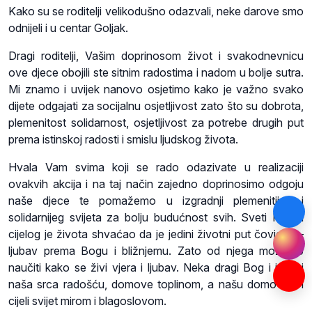
Kako su se roditelji velikodušno odazvali, neke darove smo
odnijeli i u centar Goljak.
Dragi roditelji, Vašim doprinosom život i svakodnevnicu
ove djece obojili ste sitnim radostima i nadom u bolje sutra.
Mi znamo i uvijek nanovo osjetimo kako je važno svako
dijete odgajati za socijalnu osjetljivost zato što su dobrota,
plemenitost solidarnost, osjetljivost za potrebe drugih put
prema istinskoj radosti i smislu ljudskog života.
Hvala Vam svima koji se rado odazivate u realizaciji
ovakvih akcija i na taj način zajedno doprinosimo odgoju
naše djece te pomažemo u izgradnji plemenitijeg i
solidarnijeg svijeta za bolju budućnost svih. Sveti Nikola
cijelog je života shvaćao da je jedini životni put čovjeka –
ljubav prema Bogu i bližnjemu. Zato od njega možemo
naučiti kako se živi vjera i ljubav. Neka dragi Bog i ispuni
naša srca radošću, domove toplinom, a našu domovinu i
cijeli svijet mirom i blagoslovom.