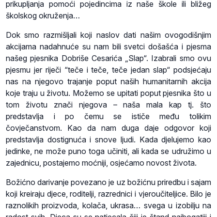
prikupljanja pomoći pojedincima iz naše škole ili bližeg
školskog okruženja…
Dok smo razmišljali koji naslov dati našim ovogodišnjim
akcijama nadahnuće su nam bili svetci došašća i pjesma
našeg pjesnika Dobriše Cesarića „Slap“. Izabrali smo ovu
pjesmu jer riječi “teče i teče, teče jedan slap“ podsjećaju
nas na njegovo trajanje poput naših humanitarnih akcija
koje traju u životu. Možemo se upitati poput pjesnika što u
tom životu znači njegova – naša mala kap tj. što
predstavlja i po čemu se ističe među tolikim
čovječanstvom. Kao da nam duga daje odgovor koji
predstavlja dostignuća i snove ljudi. Kada djelujemo kao
jedinke, ne može puno toga učiniti, ali kada se udružimo u
zajednicu, postajemo moćniji, osjećamo novost života.
Božićno darivanje povezano je uz božićnu priredbu i sajam
koji kreiraju djece, roditelji, razrednici i vjeroučiteljice. Bilo je
raznolikih proizvoda, kolača, ukrasa… svega u izobilju na