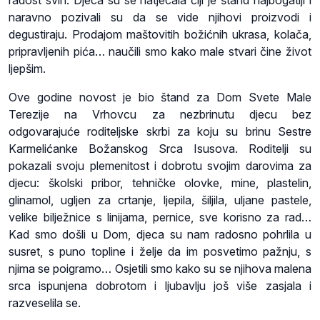
radost svih. Djeca su se natjecala čiji je štand najbogatiji i
naravno pozivali su da se vide njihovi proizvodi i
degustiraju. Prodajom maštovitih božićnih ukrasa, kolača,
pripravljenih pića… naučili smo kako male stvari čine život
ljepšim.
Ove godine novost je bio štand za Dom Svete Male
Terezije na Vrhovcu za nezbrinutu djecu bez
odgovarajuće roditeljske skrbi za koju su brinu Sestre
Karmelićanke Božanskog Srca Isusova. Roditelji su
pokazali svoju plemenitost i dobrotu svojim darovima za
djecu: školski pribor, tehničke olovke, mine, plastelin,
glinamol, ugljen za crtanje, ljepila, šiljila, uljane pastele,
velike bilježnice s linijama, pernice, sve korisno za rad…
Kad smo došli u Dom, djeca su nam radosno pohrlila u
susret, s puno topline i želje da im posvetimo pažnju, s
njima se poigramo… Osjetili smo kako su se njihova malena
srca ispunjena dobrotom i ljubavlju još više zasjala i
razveselila se.