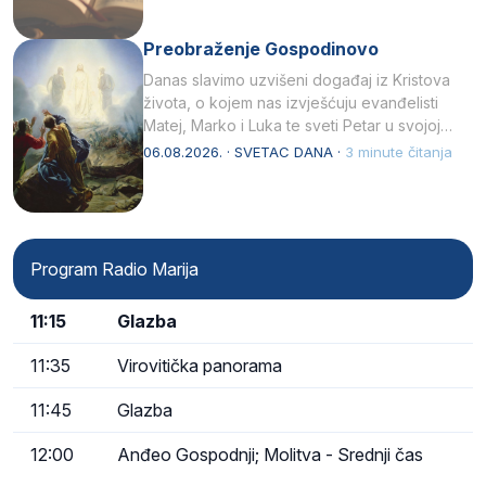
Preobraženje Gospodinovo
Danas slavimo uzvišeni događaj iz Kristova
života, o kojem nas izvješćuju evanđelisti
Matej, Marko i Luka te sveti Petar u svojoj
drugoj…
06.08.2026. · SVETAC DANA ·
3 minute čitanja
Program Radio Marija
11:15
Glazba
11:35
Virovitička panorama
11:45
Glazba
12:00
Anđeo Gospodnji; Molitva - Srednji čas