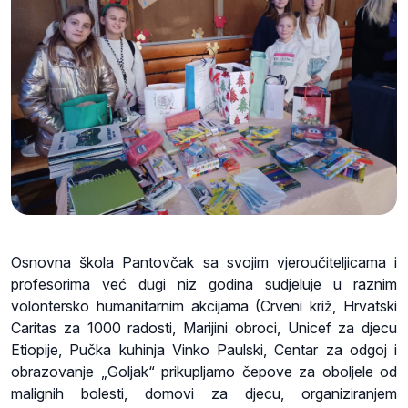
Osnovna škola Pantovčak sa svojim vjeroučiteljicama i
profesorima već dugi niz godina sudjeluje u raznim
volontersko humanitarnim akcijama (Crveni križ, Hrvatski
Caritas za 1000 radosti, Marijini obroci, Unicef za djecu
Etiopije, Pučka kuhinja Vinko Paulski, Centar za odgoj i
obrazovanje „Goljak“ prikupljamo čepove za oboljele od
malignih bolesti, domovi za djecu, organiziranjem