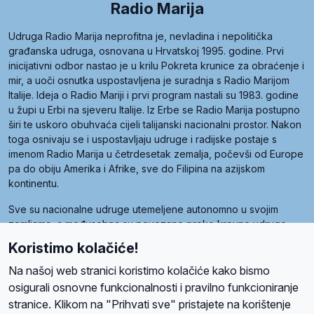
Radio Marija
Udruga Radio Marija neprofitna je, nevladina i nepolitička
građanska udruga, osnovana u Hrvatskoj 1995. godine. Prvi
inicijativni odbor nastao je u krilu Pokreta krunice za obraćenje i
mir, a uoči osnutka uspostavljena je suradnja s Radio Marijom
Italije. Ideja o Radio Mariji i prvi program nastali su 1983. godine
u župi u Erbi na sjeveru Italije. Iz Erbe se Radio Marija postupno
širi te uskoro obuhvaća cijeli talijanski nacionalni prostor. Nakon
toga osnivaju se i uspostavljaju udruge i radijske postaje s
imenom Radio Marija u četrdesetak zemalja, počevši od Europe
pa do obiju Amerika i Afrike, sve do Filipina na azijskom
kontinentu.
Sve su nacionalne udruge utemeljene autonomno u svojim
zemljama, a međusobna su povezane preko krovne udruge
pod nazivom Svjetska obitelj Radio Marije (World Family of
Koristimo kolačiće!
Radio Maria). Svjetsku obitelj utemeljilo je sedam članica, među
kojima je i hrvatska Udruga Radio Marija.
Na našoj web stranici koristimo kolačiće kako bismo
osigurali osnovne funkcionalnosti i pravilno funkcioniranje
stranice. Klikom na "Prihvati sve" pristajete na korištenje