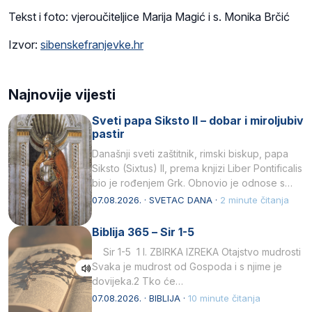
Tekst i foto: vjeroučiteljice Marija Magić i s. Monika Brčić
Izvor:
sibenskefranjevke.hr
Najnovije vijesti
Sveti papa Siksto II – dobar i miroljubiv
pastir
Današnji sveti zaštitnik, rimski biskup, papa
Siksto (Sixtus) II, prema knjizi Liber Pontificalis
bio je rođenjem Grk. Obnovio je odnose s
afričkim…
07.08.2026. · SVETAC DANA ·
2 minute čitanja
Biblija 365 – Sir 1-5
Sir 1-5 1 I. ZBIRKA IZREKA Otajstvo mudrosti
Svaka je mudrost od Gospoda i s njime je
dovijeka.2 Tko će…
07.08.2026. · BIBLIJA ·
10 minute čitanja