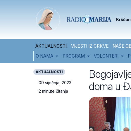
Skip to content
Skip to footer
Kršćan
AKTUALNOSTI
VIJESTI IZ CRKVE
NAŠE OB
O NAMA
PROGRAM
VOLONTERI
P
Bogojavlj
AKTUALNOSTI
doma u Đ
09 siječnja, 2023
2 minute čitanja