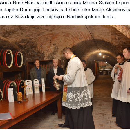
skupa Đure Hranića, nadbiskupa u miru Marina Srakića te p
a, tajnika Domagoja Lackovića te bilježnika Matije Akšamovića
tara sv. Križa koje žive i djeluju u Nadbiskupskom domu.