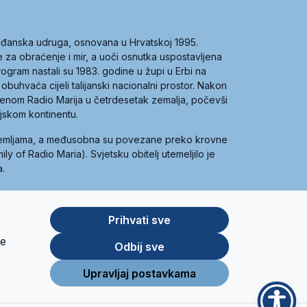
građanska udruga, osnovana u Hrvatskoj 1995.
ce za obraćenje i mir, a uoči osnutka uspostavljena
 program nastali su 1983. godine u župi u Erbi na
 obuhvaća cijeli talijanski nacionalni prostor. Nakon
 imenom Radio Marija u četrdesetak zemalja, počevši
ijskom kontinentu.
zemljama, a međusobna su povezane preko krovne
y of Radio Maria). Svjetsku obitelj utemeljilo je
a.
Prihvati sve
je
App
Google
Odbij sve
Store
Play
Upravljaj postavkama