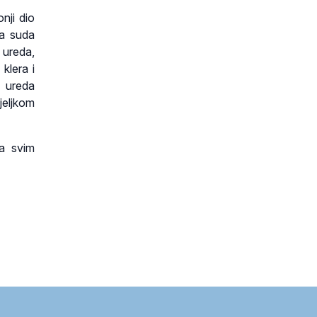
nji dio
ga suda
 ureda,
klera i
 ureda
eljkom
sa svim