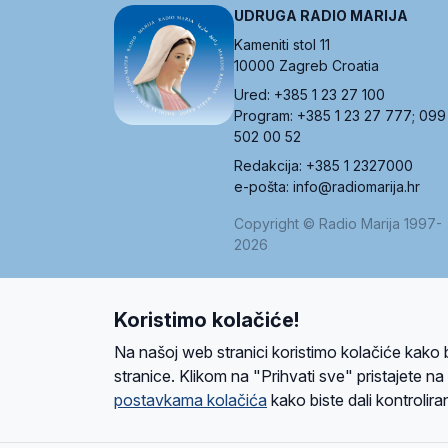
UDRUGA RADIO MARIJA
Kameniti stol 11
10000 Zagreb Croatia
Ured: +385 1 23 27 100
Program: +385 1 23 27 777; 099
502 00 52
Redakcija: +385 1 2327000
e-pošta: info@radiomarija.hr
Copyright © Radio Marija 1997-
2026
Koristimo kolačiće!
O nama
Radio
Program
Volonteri
Prijatelji
Kontakt
Pravi
Na našoj web stranici koristimo kolačiće kako 
Ova stranica je zaštićena Google reCAPTCH
stranice. Klikom na "Prihvati sve" pristajete n
postavkama kolačića
kako biste dali kontroliran
Design and development
SIK
&
C-Tel