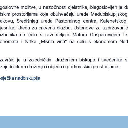
goslovne molitve, u nazočnosti djelatnika, blagoslovljen je do
skim prostorijama koje obuhvaćaju urede Međubiskupijsko
akovu, Središnjeg ureda Pastoralnog centra, Katehetskog
jesnika, Ureda za crkvenu glazbu, Ustanove za uzdržavanje 
lužbenika na čelu s ravnateljem Matom Gašparovićem te
konomata i tvrtke „Misnih vina“ na čelu s ekonomom Nedj
završio je u zajedničkim druženjem biskupa i svećenika 
 u zajedničkom druženju i objedu u podrumskim prostorijama.
ječka nadbiskupija