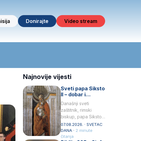
isija
Donirajte
Video stream
Najnovije vijesti
Sveti papa Siksto
II – dobar i
miroljubiv pastir
Današnji sveti
zaštitnik, rimski
biskup, papa Siksto
(Sixtus) II, prema
07.08.2026. · SVETAC
knjizi Liber
DANA ·
2 minute
Pontificalis bio je
čitanja