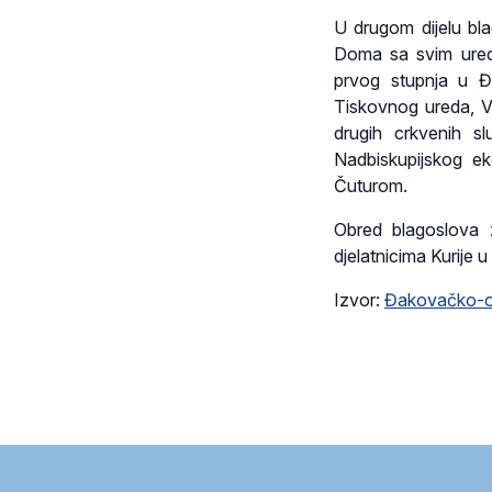
U drugom dijelu bla
Doma sa svim ured
prvog stupnja u Đ
Tiskovnog ureda, V
drugih crkvenih s
Nadbiskupijskog e
Čuturom.
Obred blagoslova 
djelatnicima Kurije
Izvor:
Đakovačko-os