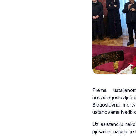
Prema ustaljeno
novoblagoslovljen
Blagoslovnu molit
ustanovama Nadbisku
Uz asistenciju neko
pjesama, najprije je