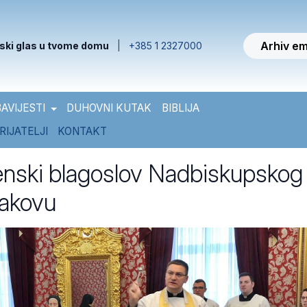
Arhiv em
ski glas u tvome domu
|
+385 1 2327000
AVIJESTI
DUHOVNI KUTAK
BIBLIJA
RIJATELJI
KONTAKT
enski blagoslov Nadbiskupskog
akovu