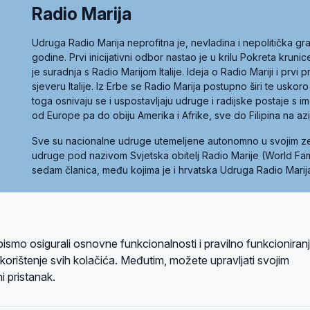
Radio Marija
Udruga Radio Marija neprofitna je, nevladina i nepolitička 
godine. Prvi inicijativni odbor nastao je u krilu Pokreta kruni
je suradnja s Radio Marijom Italije. Ideja o Radio Mariji i prvi
sjeveru Italije. Iz Erbe se Radio Marija postupno širi te uskoro
toga osnivaju se i uspostavljaju udruge i radijske postaje s
od Europe pa do obiju Amerika i Afrike, sve do Filipina na az
Sve su nacionalne udruge utemeljene autonomno u svojim 
udruge pod nazivom Svjetska obitelj Radio Marije (World Famil
sedam članica, među kojima je i hrvatska Udruga Radio Marij
la privatnosti
Kolačići
Uvjeti korištenja
bismo osigurali osnovne funkcionalnosti i pravilno funkcioniran
A sustavom
a korištenje svih kolačića. Međutim, možete upravljati svojim
i pristanak.