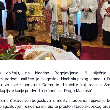
m običaju, na blagdan Bogojavljenja, 6. siječnja
om vodom upriličen je blagoslov Nadbiskupskog doma u Đ
vu za sve stanovnike Doma te djelatnike koji rade u Sre
pijske kurije predvodio je kancelar Drago Marković.
licine đakovačkih bogoslova, u molitvi i radosnom pjevanju b
 blagoslovljen rezidencijalni dio te prostori Nadbiskupskog ordi