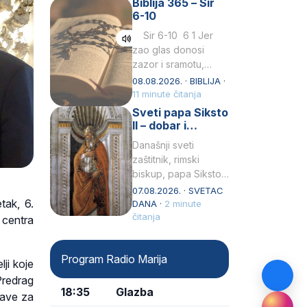
Biblija 365 – Sir
Praedicatorum – OP).
6-10
Svojim životom,
dubokom ljubavlju
Sir 6-10 6 1 Jer
prema Kristu…
zao glas donosi
zazor i sramotu,
kako to biva
08.08.2026. · BIBLIJA ·
grešniku
11 minute čitanja
licemjernom.2 Ne
Sveti papa Siksto
predaj se u…
II – dobar i
miroljubiv pastir
Današnji sveti
zaštitnik, rimski
biskup, papa Siksto
(Sixtus) II, prema
07.08.2026. · SVETAC
tak, 6.
knjizi Liber
DANA ·
2 minute
Pontificalis bio je
čitanja
 centra
rođenjem Grk.
Obnovio je odnose s
Program Radio Marija
afričkim…
lji koje
Predrag
18:35
Glazba
rave za