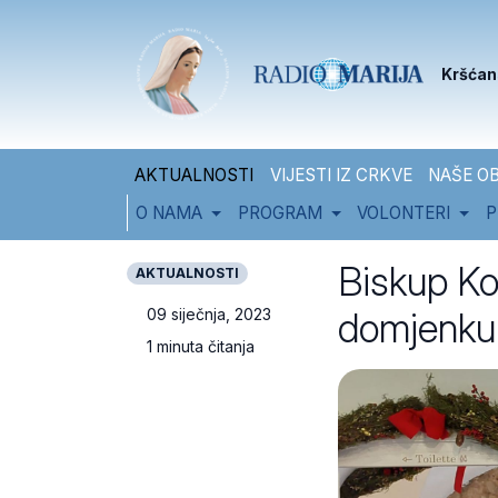
Skip to content
Skip to footer
Kršćan
AKTUALNOSTI
VIJESTI IZ CRKVE
NAŠE OB
O NAMA
PROGRAM
VOLONTERI
P
Biskup Ko
AKTUALNOSTI
domjenku 
09 siječnja, 2023
1 minuta čitanja