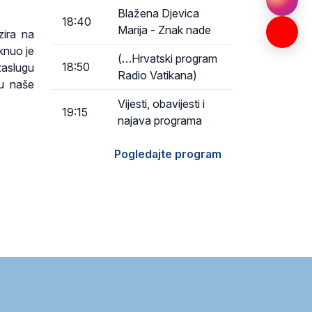
Blažena Djevica
18:40
Marija - Znak nade
zira na
knuo je
(…Hrvatski program
18:50
zaslugu
Radio Vatikana)
du naše
Vijesti, obavijesti i
19:15
najava programa
Pogledajte program