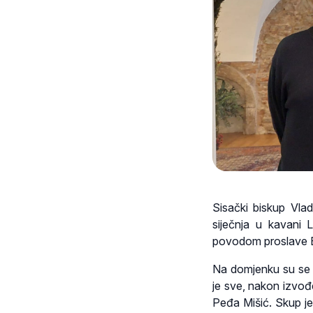
Sisački biskup Vla
siječnja u kavani
povodom proslave B
Na domjenku su se ok
je sve, nakon izvođ
Peđa Mišić. Skup je