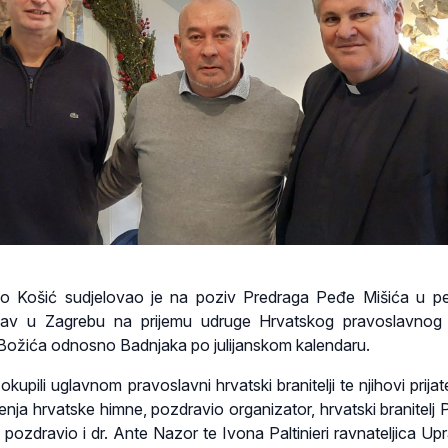
do Košić sudjelovao je na poziv Predraga Peđe Mišića u pe
 Lav u Zagrebu na prijemu udruge Hrvatskog pravoslavnog
ožića odnosno Badnjaka po julijanskom kalendaru.
upili uglavnom pravoslavni hrvatski branitelji te njihovi prijate
enja hrvatske himne, pozdravio organizator, hrvatski branitelj 
 pozdravio i dr. Ante Nazor te Ivona Paltinieri ravnateljica Up