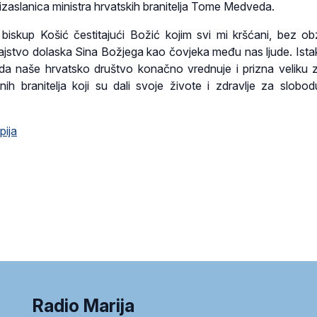
 izaslanica ministra hrvatskih branitelja Tome Medveda.
biskup Košić čestitajući Božić kojim svi mi kršćani, bez ob
tajstvo dolaska Sina Božjega kao čovjeka među nas ljude. Ista
 da naše hrvatsko društvo konačno vrednuje i prizna veliku 
nih branitelja koji su dali svoje živote i zdravlje za slobo
.
pija
Radio Marija