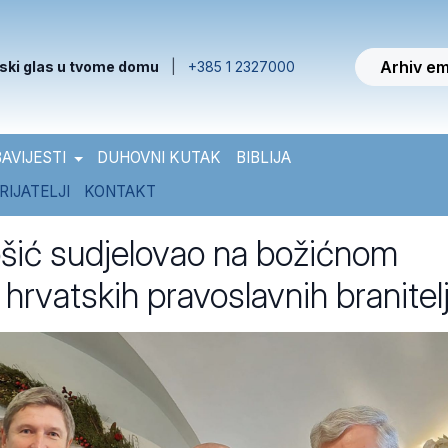
Arhiv em
ski glas u tvome domu
|
+385 1 2327000
AVIJESTI
DUHOVNI KUTAK
BIBLIJA
RIJATELJI
KONTAKT
šić sudjelovao na božićnom
hrvatskih pravoslavnih branitel