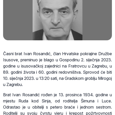
Časni brat Ivan Rosandić, član Hrvatske pokrajine Družbe
Isusove, preminuo je blago u Gospodinu 2. siječnja 2023.
godine u isusovačkoj zajednici na Fratrovcu u Zagrebu, u
89. godini života i 60. godini redovništva. Sprovod će biti
10. siječnja 2023. u 13:20 sati, na Gradskom groblju Mirogoj
u Zagrebu.
Brat Ivan Rosandić rođen je 13. prosinca 1934. godine u
mjestu Ruda kod Sinja, od roditelja Šimuna i Luce.
Odrastao je u obitelji s petero braće i jednom sestrom.
Roditelji su svoju čvrstu vjeru i krepost požrtvovnosti