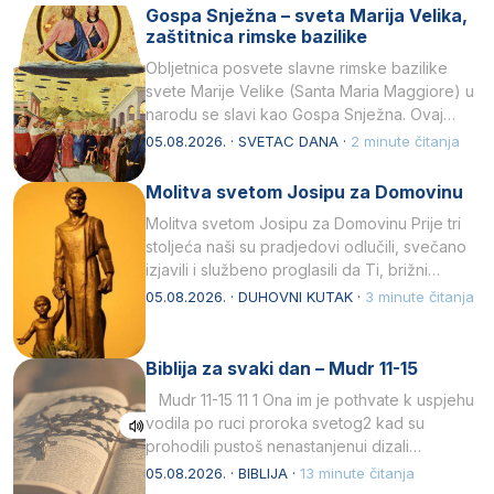
Gospa Snježna – sveta Marija Velika,
zaštitnica rimske bazilike
Obljetnica posvete slavne rimske bazilike
svete Marije Velike (Santa Maria Maggiore) u
narodu se slavi kao Gospa Snježna. Ovaj
naziv, Sancta Maria…
05.08.2026. · SVETAC DANA ·
2 minute čitanja
Molitva svetom Josipu za Domovinu
Molitva svetom Josipu za Domovinu Prije tri
stoljeća naši su pradjedovi odlučili, svečano
izjavili i službeno proglasili da Ti, brižni
Poočime Isusov,…
05.08.2026. · DUHOVNI KUTAK ·
3 minute čitanja
Biblija za svaki dan – Mudr 11-15
Mudr 11-15 11 1 Ona im je pothvate k uspjehu
vodila po ruci proroka svetog2 kad su
prohodili pustoš nenastanjenui dizali…
05.08.2026. · BIBLIJA ·
13 minute čitanja