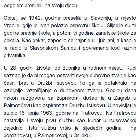
odgojem prenijeli i na svoju djecu.
Obitelj se 1942. godine preselila u Slavoniju, u mjesto
Vrpolje, gdje je Ivan polazio osnovnu školu. Slijedile su tri
godine srednje škole, a potom tri godine zanatske škole za
pekara. Kao pekar, zaposlio se najprije u Ljubljani, a kasnije
je radio u Slavonskom Šamcu i povremeno kod raznih
privatnika.
U 28. godini života, od župnika u rodnom mjestu Rudi
saznao je da bi mogao ostvariti svoje duhovno zvanje kao
časni brat u Družbi Isusovoj. To ga je potaknulo na
ozbiljnije razmišljanje o duhovnom zvanju. Godinu dana
nakon razgovora sa župnikom, došao je u Zagreb u
Palmotićevu kao aspirant za Družbu Isusovu. U novicijat je
stupio 16. lipnja 1963. godine na Fratrovcu. Na Fratrovcu
nastavlja i svoju prvu službu kao kuhar u isusovačkoj
zajednici. Istu službu vršio je sljedećih godina i na
Jordanovcu, u Palmotićevoj, u Osijeku.