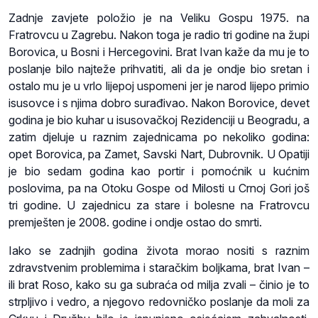
Zadnje zavjete položio je na Veliku Gospu 1975. na
Fratrovcu u Zagrebu. Nakon toga je radio tri godine na župi
Borovica, u Bosni i Hercegovini. Brat Ivan kaže da mu je to
poslanje bilo najteže prihvatiti, ali da je ondje bio sretan i
ostalo mu je u vrlo lijepoj uspomeni jer je narod lijepo primio
isusovce i s njima dobro surađivao. Nakon Borovice, devet
godina je bio kuhar u isusovačkoj Rezidenciji u Beogradu, a
zatim djeluje u raznim zajednicama po nekoliko godina:
opet Borovica, pa Zamet, Savski Nart, Dubrovnik. U Opatiji
je bio sedam godina kao portir i pomoćnik u kućnim
poslovima, pa na Otoku Gospe od Milosti u Crnoj Gori još
tri godine. U zajednicu za stare i bolesne na Fratrovcu
premješten je 2008. godine i ondje ostao do smrti.
Iako se zadnjih godina života morao nositi s raznim
zdravstvenim problemima i staračkim boljkama, brat Ivan –
ili brat Roso, kako su ga subraća od milja zvali – činio je to
strpljivo i vedro, a njegovo redovničko poslanje da moli za