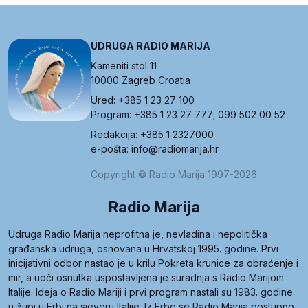
UDRUGA RADIO MARIJA
Kameniti stol 11
10000 Zagreb Croatia
Ured: +385 1 23 27 100
Program: +385 1 23 27 777; 099 502 00 52
Redakcija: +385 1 2327000
e-pošta: info@radiomarija.hr
Copyright © Radio Marija 1997-2026
Radio Marija
Udruga Radio Marija neprofitna je, nevladina i nepolitička
građanska udruga, osnovana u Hrvatskoj 1995. godine. Prvi
inicijativni odbor nastao je u krilu Pokreta krunice za obraćenje i
mir, a uoči osnutka uspostavljena je suradnja s Radio Marijom
Italije. Ideja o Radio Mariji i prvi program nastali su 1983. godine
u župi u Erbi na sjeveru Italije. Iz Erbe se Radio Marija postupno