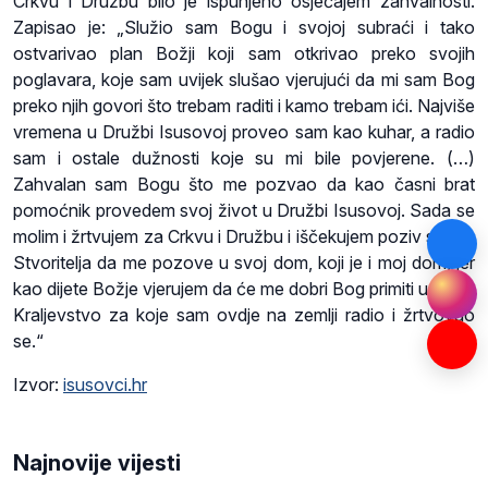
Crkvu i Družbu bilo je ispunjeno osjećajem zahvalnosti.
Zapisao je: „Služio sam Bogu i svojoj subraći i tako
ostvarivao plan Božji koji sam otkrivao preko svojih
poglavara, koje sam uvijek slušao vjerujući da mi sam Bog
preko njih govori što trebam raditi i kamo trebam ići. Najviše
vremena u Družbi Isusovoj proveo sam kao kuhar, a radio
sam i ostale dužnosti koje su mi bile povjerene. (…)
Zahvalan sam Bogu što me pozvao da kao časni brat
pomoćnik provedem svoj život u Družbi Isusovoj. Sada se
molim i žrtvujem za Crkvu i Družbu i iščekujem poziv svoga
Stvoritelja da me pozove u svoj dom, koji je i moj dom, jer
kao dijete Božje vjerujem da će me dobri Bog primiti u svoje
Kraljevstvo za koje sam ovdje na zemlji radio i žrtvovao
se.“
Izvor:
isusovci.hr
Najnovije vijesti