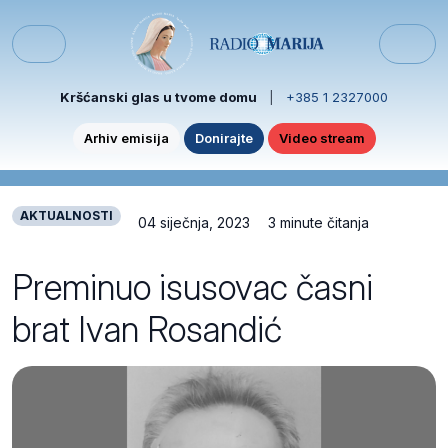
Skip to content
Skip to footer
Menu
Kršćanski glas u tvome domu
|
+385 1 2327000
Arhiv emisija
Donirajte
Video stream
AKTUALNOSTI
04 siječnja, 2023
3 minute čitanja
Preminuo isusovac časni
brat Ivan Rosandić