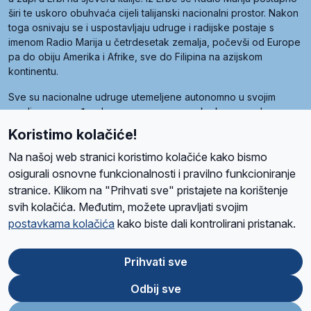
širi te uskoro obuhvaća cijeli talijanski nacionalni prostor. Nakon
toga osnivaju se i uspostavljaju udruge i radijske postaje s
imenom Radio Marija u četrdesetak zemalja, počevši od Europe
pa do obiju Amerika i Afrike, sve do Filipina na azijskom
kontinentu.
Sve su nacionalne udruge utemeljene autonomno u svojim
zemljama, a međusobna su povezane preko krovne udruge
pod nazivom Svjetska obitelj Radio Marije (World Family of
Koristimo kolačiće!
Radio Maria). Svjetsku obitelj utemeljilo je sedam članica, među
kojima je i hrvatska Udruga Radio Marija.
Na našoj web stranici koristimo kolačiće kako bismo
osigurali osnovne funkcionalnosti i pravilno funkcioniranje
stranice. Klikom na "Prihvati sve" pristajete na korištenje
svih kolačića. Međutim, možete upravljati svojim
O nama
Radio
Program
Volonteri
Prijatelji
Kontakt
Pravila privatnosti
postavkama kolačića
kako biste dali kontrolirani pristanak.
Kolačići
Uvjeti korištenja
Ova stranica je zaštićena Google reCAPTCHA sustavom
Prihvati sve
Odbij sve
App
Google
Store
Play