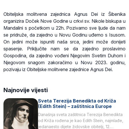
Obiteljska molitvena zajednica Agnus Dei iz Šibenika
organizira Doček Nove Godine u crkvi sv. Nikole biskupa u
Mandalini s početkom u 22h. Pozivamo sve ljude da nam
se pridruže, da zajedno u Novu Godinu uđemo s Isusom.
On jedini može ispuniti naša srca, jedini može donijeti
spasenje. Priključite nam se da zajedno proslavimo
Gospodina, da zajedno vođeni Njegovim Svetim Duhom i
Njegovom snagom zakoračimo u Novu 2023. godinu,
pozivaju iz Obiteljske molitvene zajednice Agnus Dei.
Najnovije vijesti
Sveta Terezija Benedikta od Križa
(Edith Stein) – zaštitnica Europe
Današnja sveta zaštitnica Terezija Benedikta
od Križa rođena je kao Edith Stein, najmlađe,
jedanaesto dijete židovske obitelji, 12.