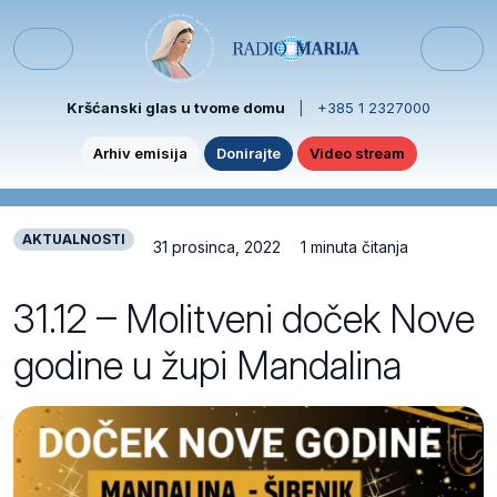
Skip to content
Skip to footer
Menu
Kršćanski glas u tvome domu
|
+385 1 2327000
Arhiv emisija
Donirajte
Video stream
AKTUALNOSTI
31 prosinca, 2022
1 minuta čitanja
31.12 – Molitveni doček Nove
godine u župi Mandalina