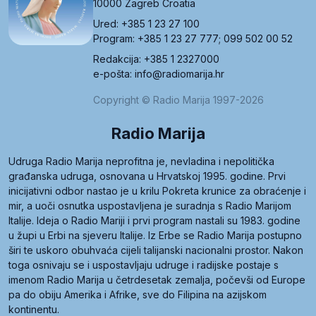
10000 Zagreb Croatia
Ured: +385 1 23 27 100
Program: +385 1 23 27 777; 099 502 00 52
Redakcija: +385 1 2327000
e-pošta: info@radiomarija.hr
Copyright © Radio Marija 1997-2026
Radio Marija
Udruga Radio Marija neprofitna je, nevladina i nepolitička
građanska udruga, osnovana u Hrvatskoj 1995. godine. Prvi
inicijativni odbor nastao je u krilu Pokreta krunice za obraćenje i
mir, a uoči osnutka uspostavljena je suradnja s Radio Marijom
Italije. Ideja o Radio Mariji i prvi program nastali su 1983. godine
u župi u Erbi na sjeveru Italije. Iz Erbe se Radio Marija postupno
širi te uskoro obuhvaća cijeli talijanski nacionalni prostor. Nakon
toga osnivaju se i uspostavljaju udruge i radijske postaje s
imenom Radio Marija u četrdesetak zemalja, počevši od Europe
pa do obiju Amerika i Afrike, sve do Filipina na azijskom
kontinentu.