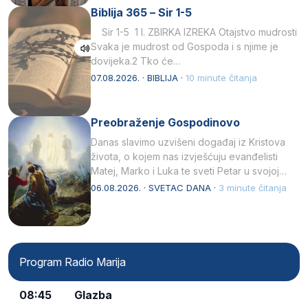
Biblija 365 – Sir 1-5
Sir 1-5 1 I. ZBIRKA IZREKA Otajstvo mudrosti
Svaka je mudrost od Gospoda i s njime je
dovijeka.2 Tko će…
07.08.2026. · BIBLIJA ·
10 minute čitanja
Preobraženje Gospodinovo
Danas slavimo uzvišeni događaj iz Kristova
života, o kojem nas izvješćuju evanđelisti
Matej, Marko i Luka te sveti Petar u svojoj
drugoj…
06.08.2026. · SVETAC DANA ·
3 minute čitanja
Program Radio Marija
08:45
Glazba