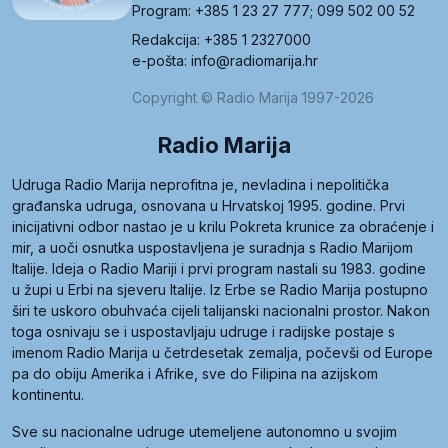
Program: +385 1 23 27 777; 099 502 00 52
Redakcija: +385 1 2327000
e-pošta: info@radiomarija.hr
Copyright © Radio Marija 1997-2026
Radio Marija
Udruga Radio Marija neprofitna je, nevladina i nepolitička
građanska udruga, osnovana u Hrvatskoj 1995. godine. Prvi
inicijativni odbor nastao je u krilu Pokreta krunice za obraćenje i
mir, a uoči osnutka uspostavljena je suradnja s Radio Marijom
Italije. Ideja o Radio Mariji i prvi program nastali su 1983. godine
u župi u Erbi na sjeveru Italije. Iz Erbe se Radio Marija postupno
širi te uskoro obuhvaća cijeli talijanski nacionalni prostor. Nakon
toga osnivaju se i uspostavljaju udruge i radijske postaje s
imenom Radio Marija u četrdesetak zemalja, počevši od Europe
pa do obiju Amerika i Afrike, sve do Filipina na azijskom
kontinentu.
Sve su nacionalne udruge utemeljene autonomno u svojim