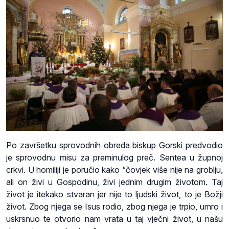
Po završetku sprovodnih obreda biskup Gorski predvodio
je sprovodnu misu za preminulog preč. Sentea u župnoj
crkvi. U homiliji je poručio kako “čovjek više nije na groblju,
ali on živi u Gospodinu, živi jednim drugim životom. Taj
život je itekako stvaran jer nije to ljudski život, to je Božji
život. Zbog njega se Isus rodio, zbog njega je trpio, umro i
uskrsnuo te otvorio nam vrata u taj vječni život, u našu