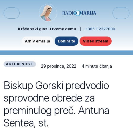
Skip to content
Skip to footer
Menu
Kršćanski glas u tvome domu
|
+385 1 2327000
Arhiv emisija
Donirajte
Video stream
AKTUALNOSTI
29 prosinca, 2022
4 minute čitanja
Biskup Gorski predvodio
sprovodne obrede za
preminulog preč. Antuna
Sentea, st.