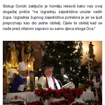
Biskup Gorski zaključio je homiliju rekavši kako nas ovaj
događaj potiče “na izgradnju zajedništva unutar naših
župa. Izgradnja župnog zajedništva potrebna je jer se ljudi
prepoznaju kao dio jedne obitelji. Cijela ta obitelj kad se
nađe pred oltarom zapravo su samo djeca istoga Oca.”