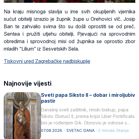
Na kraju misnoga slavlja u ime svih okupljenih vjernika
sućut obitelji izrazio je župnik župe u Orehovici vlč. Josip
Ban te zahvalio svima što su došli oprostiti se od preč.
Sentea i pružiti utjehu obitelji. Pjevajući na sprovodnim
obredima i sprovodnoj misi od župnika se oprostio zbor
mladih “Lilium” iz Sesvetskih Sela.
Tiskovni ured Zagrebačke nadbiskupije
Najnovije vijesti
Sveti papa Siksto II – dobar i miroljubiv
pastir
Današnji sveti zaštitnik, rimski biskup, papa
Siksto (Sixtus) II, prema knjizi Liber Pontificalis
bio je rođenjem Grk. Obnovio je odnose s
afričkim…
07.08.2026. · SVETAC DANA ·
2 minute čitanja