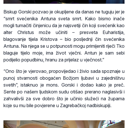
Biskup Gorski pozvao je okupljene da danas ne tuguju jer je
“smrt svećenika Antuna sveta smrt. Kako bismo inače
mogli tumačiti činjenicu da je najsvetiji čin koji svećenik kao
alter Christus može učiniti – presveta Euharistija,
blagovanje tijela Kristova – bio posljednji čin svećenika
Antuna. Na njega se u potpunosti mogu primijeniti riječi Tko
blaguje tijelo moje, ima život vječni. Antun je sam sebi
podijelio popudbinu, hranu za prijelaz u vječnost.”
“Ono što je vjerovao, propovijedao i živio sada spoznaje u
punoj stvarnosti obogaćen Božjom ljubavi u zajedništvu
svetih”, istaknuo je mons. Gorski i dodao kako je preč.
Sente po našem ljudskom sudu otišao prerano naglasivši i
zahvalivši za sve dobro što je učinio služeći na župama
koje su mu bile povjerene u Zagrebačkoj nadbiskupiji.