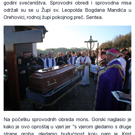
godini svećeništva. Sprovodni obredi i sprovodna misa
održali su se u Župi sv. Leopolda Bogdana Mandića u
Orehovici, rodnoj župi pokojnog preč. Sentea.
Na početku sprovodnih obreda mons. Gorski naglasio je
kako je ovo oproštaj u vjeri jer “s vjerom gledamo s druge
strane groba, gledamo budućnost koju nam je Krist