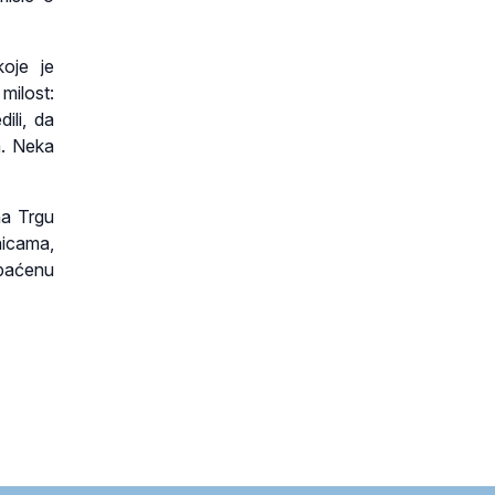
oje je
milost:
ili, da
a. Neka
na Trgu
nicama,
apaćenu