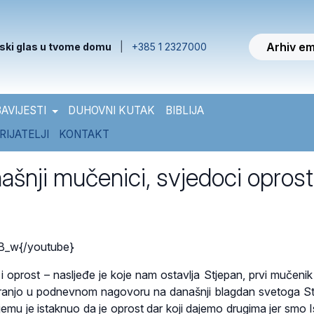
Arhiv em
ski glas u tvome domu
|
+385 1 2327000
AVIJESTI
DUHOVNI KUTAK
BIBLIJA
RIJATELJI
KONTAKT
ašnji mučenici, svjedoci oprost
B_w{/youtube}
 i oprost – nasljeđe je koje nam ostavlja Stjepan, prvi mučenik
ranjo u podnevnom nagovoru na današnji blagdan svetoga S
emu je istaknuo da je oprost dar koji dajemo drugima jer smo I