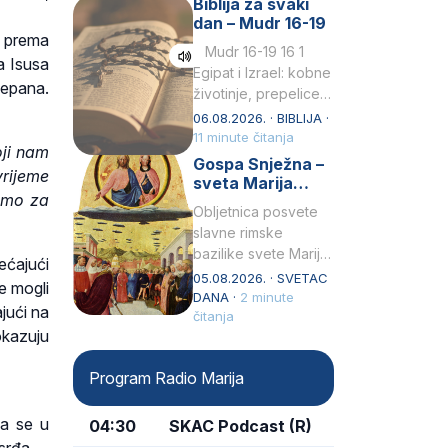
Biblija za svaki
Petar u svojoj
dan – Mudr 16-19
drugoj…
e prema
Mudr 16-19 16 1
a Isusa
Egipat i Izrael: kobne
jepana.
životinje, prepelice
Zato bijahu
06.08.2026. · BIBLIJA ·
primjereno kažnjeni
11 minute čitanja
oji nam
sličnim životinjamai
Gospa Snježna –
vrijeme
mučeni mnoštvom
sveta Marija
limo za
kukaca.2 A narod…
Velika, zaštitnica
Obljetnica posvete
rimske bazilike
slavne rimske
bazilike svete Marije
jećajući
Velike (Santa Maria
05.08.2026. · SVETAC
e mogli
Maggiore) u narodu
DANA ·
2 minute
jući na
se slavi kao Gospa
čitanja
pokazuju
Snježna. Ovaj naziv,
Sancta Maria…
Program Radio Marija
ga se u
04:30
SKAC Podcast (R)