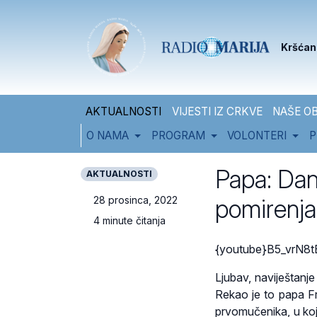
Skip to content
Skip to footer
Kršćan
AKTUALNOSTI
VIJESTI IZ CRKVE
NAŠE OB
O NAMA
PROGRAM
VOLONTERI
P
Papa: Dan
AKTUALNOSTI
pomirenja
28 prosinca, 2022
4 minute čitanja
{youtube}B5_vrN8t
Ljubav, naviještanje
Rekao je to papa F
prvomučenika, u koj