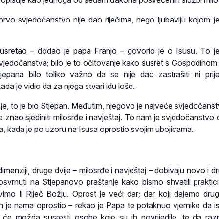
 opisuje kao jednoga od sedam đakona posvećenih službi milo
rvo svjedočanstvo nije dao riječima, nego ljubavlju kojom je
 susretao – dodao je papa Franjo – govorio je o Isusu. To j
vjedočanstva; bilo je to očitovanje kako susret s Gospodinom 
jepana bilo toliko važno da se nije dao zastrašiti ni prij
kada je vidio da za njega stvari idu loše.
nje, to je bio Stjepan. Međutim, njegovo je najveće svjedočanst
e znao sjediniti milosrđe i navještaj. To nam je svjedočanstvo 
a, kada je po uzoru na Isusa oprostio svojim ubojicama.
dimenziji, druge dvije – milosrđe i navještaj – dobivaju novo i d
osvrnuti na Stjepanovo praštanje kako bismo shvatili praktici
ivimo li Riječ Božju. Oprost je veći dar; dar koji dajemo drug
 je nama oprostio – rekao je Papa te potaknuo vjernike da is
će možda susresti osobe koje su ih povrijedile, te da raz