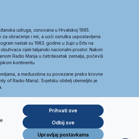
građanska udruga, osnovana u Hrvatskoj 1995.
ce za obraćenje i mir, a uoči osnutka uspostavljena
 program nastali su 1983. godine u župi u Erbi na
 obuhvaća cijeli talijanski nacionalni prostor. Nakon
 imenom Radio Marija u četrdesetak zemalja, počevši
ijskom kontinentu.
zemljama, a međusobna su povezane preko krovne
y of Radio Maria). Svjetsku obitelj utemeljilo je
a.
Prihvati sve
je
App
Google
Odbij sve
Store
Play
Upravljaj postavkama