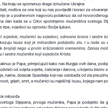
o. Na kraju se spomenuo drage izmučene Ukrajine
ti, molitva za one koji su nas povrijedili i koraci za otvaranj
ranjo je u podnevnom nagovoru potaknuo da od novorođenog
 na dan kada se u Crkvi spominjemo mučeništva svetoga St
s trpe, svjedoci su oprosta i Božje ljubavi.
i svjedok; mučenici su svjedoci, odnosno braća i sestre k
azuju Isusa koji je milosrđem pobijedio zlo. I u naše su 
čak brojniji nego u prvim kršćanskim vremenima. Danas mo
 i sestre mučenike koji svjedoče Krista.
staknuo je Papa, primjećujući kako nas liturgija ovih dana, pods
odvlači od svijeta svjetla, čašćenja i darova, u kojemu bismo s
 je, naime, dolazak Spasitelja koji nas oslobađa od zla preuzima
nost, grijeh, smrt, a mučenici su najsličniji Isusu, kojega nam 
dok milosrđa
 svetoga Stjepana, prvoga mučenika, Papa je podsjetio da 