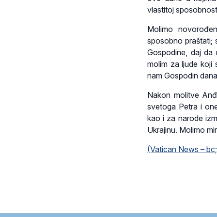
vlastitoj sposobnost
Molimo novorođen
sposobno praštati; 
Gospodine, daj da n
molim za ljude koji
nam Gospodin danas u
Nakon molitve Anđe
svetoga Petra i on
kao i za narode izm
Ukrajinu. Molimo mir
(Vatican News – bc;