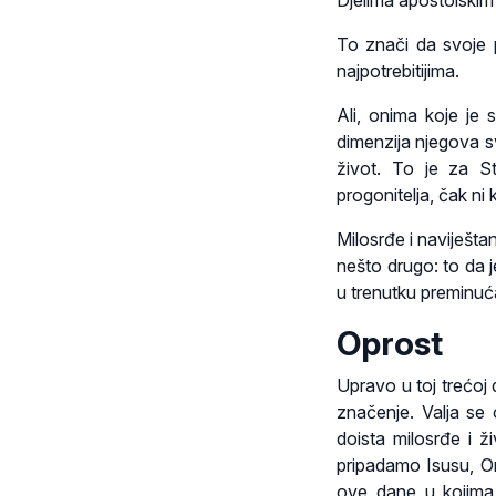
Djelima apostolskim
To znači da svoje p
najpotrebitijima.
Ali, onima koje je
dimenzija njegova s
život. To je za St
progonitelja, čak ni 
Milosrđe i naviješta
nešto drugo: to da j
u trenutku preminuć
Oprost
Upravo u toj trećoj 
značenje. Valja se 
doista milosrđe i ž
pripadamo Isusu, On
ove dane u kojima 