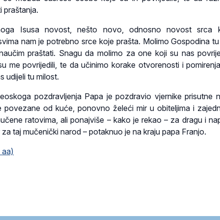
i praštanja.
oga Isusa novost, nešto novo, odnosno novost srca k
svima nam je potrebno srce koje prašta. Molimo Gospodina tu 
aučim praštati. Snagu da molimo za one koji su nas povrijed
 su me povrijedili, te da učinimo korake otvorenosti i pomirenj
dijeli tu milost.
oskoga pozdravljenja Papa je pozdravio vjernike prisutne 
e povezane od kuće, ponovno želeći mir u obiteljima i zajed
učene ratovima, ali ponajviše – kako je rekao – za dragu i n
 za taj mučenički narod – potaknuo je na kraju papa Franjo.
 aa)