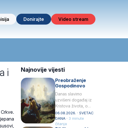
isija
Donirajte
Video stream
a i
Najnovije vijesti
Preobraženje
Gospodinovo
Danas slavimo
uzvišeni događaj iz
Kristova života, o
 Crkve.
kojem nas izvješćuju
06.08.2026. · SVETAC
evanđelisti Matej,
tjepana
DANA ·
3 minute
Marko i Luka te sveti
čitanja
susovi,