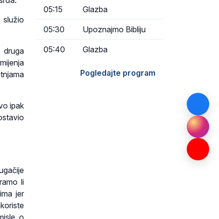
srđa.
05:15
Glazba
 služio
05:30
Upoznajmo Bibliju
05:40
Glazba
e druga
mijenja
Pogledajte program
etnjama
vo ipak
ostavio
rugačije
ramo li
ima jer
koriste
misle o