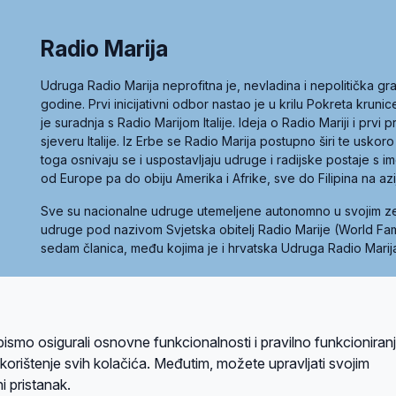
Radio Marija
Udruga Radio Marija neprofitna je, nevladina i nepolitička 
godine. Prvi inicijativni odbor nastao je u krilu Pokreta kruni
je suradnja s Radio Marijom Italije. Ideja o Radio Mariji i prvi
sjeveru Italije. Iz Erbe se Radio Marija postupno širi te uskoro
toga osnivaju se i uspostavljaju udruge i radijske postaje s
od Europe pa do obiju Amerika i Afrike, sve do Filipina na az
Sve su nacionalne udruge utemeljene autonomno u svojim 
udruge pod nazivom Svjetska obitelj Radio Marije (World Famil
sedam članica, među kojima je i hrvatska Udruga Radio Marij
la privatnosti
Kolačići
Uvjeti korištenja
bismo osigurali osnovne funkcionalnosti i pravilno funkcioniran
A sustavom
a korištenje svih kolačića. Međutim, možete upravljati svojim
i pristanak.