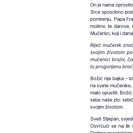
On je nama oprosti
Srce sposobno prašta
pomirenju. Papa F
molimo te darove,
Mučenici, koji i dana
Riječ mučenik znač
svojim životom pok
mučenici brojni, 
tu progonjenu braću
Božić nije bajka – i
na svete mučenike, 
malo opustiti. Božić
sebe naše zlo: sebič
svojim životom.
Sveti Stjepan, svje
Osvrćući se na lik