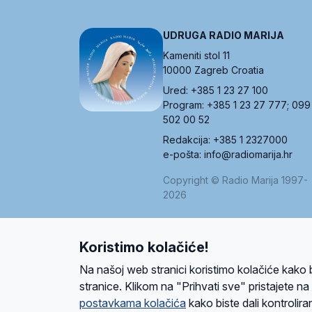
UDRUGA RADIO MARIJA
Kameniti stol 11
10000 Zagreb Croatia
Ured: +385 1 23 27 100
Program: +385 1 23 27 777; 099
502 00 52
Redakcija: +385 1 2327000
e-pošta: info@radiomarija.hr
Copyright © Radio Marija 1997-
2026
Koristimo kolačiće!
O nama
Radio
Program
Volonteri
Prijatelji
Kontakt
Pravi
Na našoj web stranici koristimo kolačiće kako 
Ova stranica je zaštićena Google reCAPTCH
stranice. Klikom na "Prihvati sve" pristajete n
postavkama kolačića
kako biste dali kontroliran