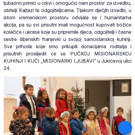
ljubazno primio u crkvi i omogućio nam prostor za izvedbu,
obitelji Kajtazi te odgojiteljicama. Tijekom dječjih izvedbi, u
istom vremenskom prostoru odvijala se i humanitarna
akcija, pa su svi prisutni imali mogućnost kupovati božiće
kolačiće i ukrase koje su pripremile djeca, odgojitelji i časne
sestre šibenskih franjevki u svojoj samostanskoj kuhinji.
Sve prihode koje smo prikupili donacijama roditelja i
prisutnih proslijedit će se PUČKOJ MISIONARSKOJ
KUHINJI I KUĆI „MISIONARKI LJUBAVI“ u Jukićevoj ulici
24.