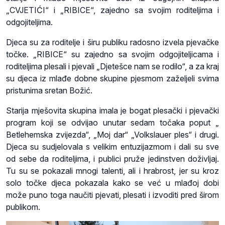
„CVJETIĆI“ i „RIBICE“, zajedno sa svojim roditeljima i
odgojiteljima.
Djeca su za roditelje i širu publiku radosno izvela pjevačke
točke. „RIBICE“ su zajedno sa svojim odgojiteljicama i
roditeljima plesali i pjevali „Djetešce nam se rodilo“, a za kraj
su djeca iz mlađe dobne skupine pjesmom zaželjeli svima
pristunima sretan Božić.
Starija mješovita skupina imala je bogat plesački i pjevački
program koji se odvijao unutar sedam točaka poput „
Betlehemska zvijezda“, „Moj dar“ „Volkslauer ples“ i drugi.
Djeca su sudjelovala s velikim entuzijazmom i dali su sve
od sebe da roditeljima, i publici pruže jedinstven doživljaj.
Tu su se pokazali mnogi talenti, ali i hrabrost, jer su kroz
solo točke djeca pokazala kako se već u mlađoj dobi
može puno toga naučiti pjevati, plesati i izvoditi pred širom
publikom.