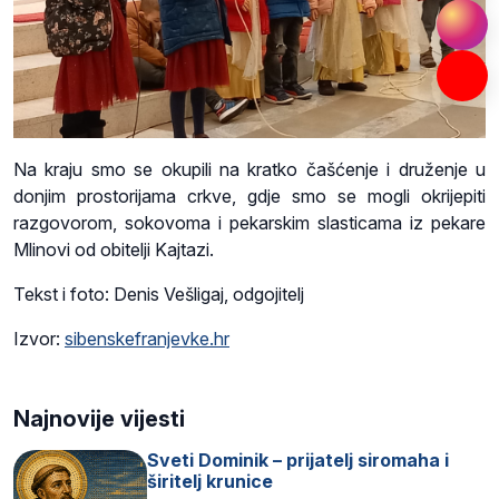
Na kraju smo se okupili na kratko čašćenje i druženje u
donjim prostorijama crkve, gdje smo se mogli okrijepiti
razgovorom, sokovoma i pekarskim slasticama iz pekare
Mlinovi od obitelji Kajtazi.
Tekst i foto: Denis Vešligaj, odgojitelj
Izvor:
sibenskefranjevke.hr
Najnovije vijesti
Sveti Dominik – prijatelj siromaha i
širitelj krunice