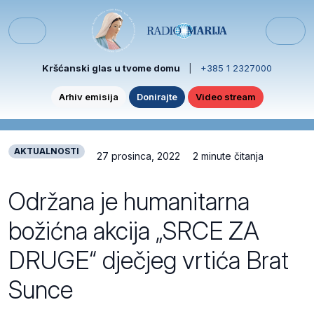
Skip to content
Skip to footer
Menu
Kršćanski glas u tvome domu
|
+385 1 2327000
Arhiv emisija
Donirajte
Video stream
AKTUALNOSTI
27 prosinca, 2022
2 minute čitanja
Održana je humanitarna
božićna akcija „SRCE ZA
DRUGE“ dječjeg vrtića Brat
Sunce