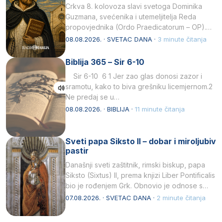
Crkva 8. kolovoza slavi svetoga Dominika
Guzmana, svećenika i utemeljitelja Reda
propovjednika (Ordo Praedicatorum – OP).
Svojim životom, dubokom ljubavlju prema
08.08.2026. · SVETAC DANA ·
3 minute čitanja
Kristu…
Biblija 365 – Sir 6-10
Sir 6-10 6 1 Jer zao glas donosi zazor i
sramotu, kako to biva grešniku licemjernom.2
Ne predaj se u…
08.08.2026. · BIBLIJA ·
11 minute čitanja
Sveti papa Siksto II – dobar i miroljubiv
pastir
Današnji sveti zaštitnik, rimski biskup, papa
Siksto (Sixtus) II, prema knjizi Liber Pontificalis
bio je rođenjem Grk. Obnovio je odnose s
afričkim…
07.08.2026. · SVETAC DANA ·
2 minute čitanja