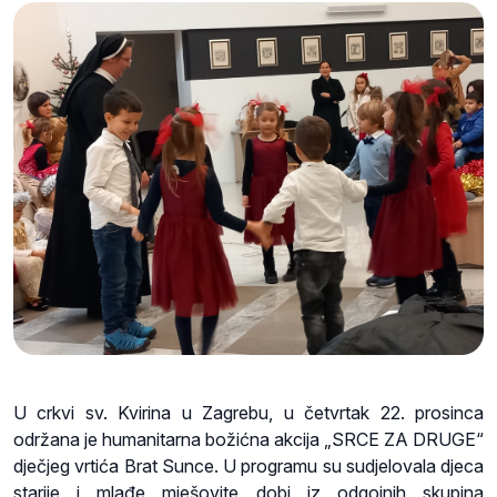
U crkvi sv. Kvirina u Zagrebu, u četvrtak 22. prosinca
održana je humanitarna božićna akcija „SRCE ZA DRUGE“
dječjeg vrtića Brat Sunce. U programu su sudjelovala djeca
starije i mlađe mješovite dobi iz odgojnih skupina