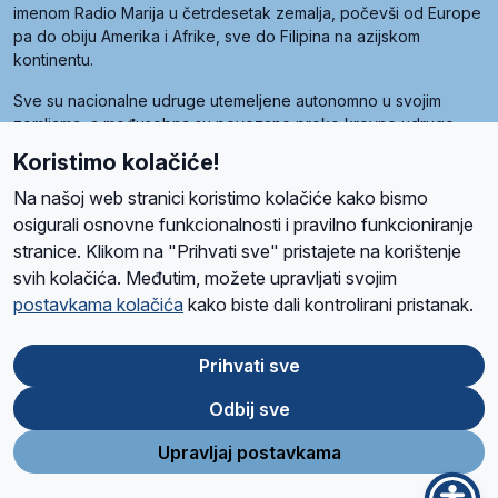
imenom Radio Marija u četrdesetak zemalja, počevši od Europe
pa do obiju Amerika i Afrike, sve do Filipina na azijskom
kontinentu.
Sve su nacionalne udruge utemeljene autonomno u svojim
zemljama, a međusobna su povezane preko krovne udruge
pod nazivom Svjetska obitelj Radio Marije (World Family of
Koristimo kolačiće!
Radio Maria). Svjetsku obitelj utemeljilo je sedam članica, među
kojima je i hrvatska Udruga Radio Marija.
Na našoj web stranici koristimo kolačiće kako bismo
osigurali osnovne funkcionalnosti i pravilno funkcioniranje
stranice. Klikom na "Prihvati sve" pristajete na korištenje
svih kolačića. Međutim, možete upravljati svojim
O nama
Radio
Program
Volonteri
Prijatelji
Kontakt
Pravila privatnosti
postavkama kolačića
kako biste dali kontrolirani pristanak.
Kolačići
Uvjeti korištenja
Ova stranica je zaštićena Google reCAPTCHA sustavom
Prihvati sve
Odbij sve
App
Google
Store
Play
Upravljaj postavkama
Design and development
SIK
&
C-Tel