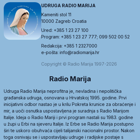
UDRUGA RADIO MARIJA
Kameniti stol 11
10000 Zagreb Croatia
Ured: +385 1 23 27 100
Program: +385 1 23 27 777; 099 502 00 52
Redakcija: +385 1 2327000
e-pošta: info@radiomarija.hr
Copyright © Radio Marija 1997-2026
Radio Marija
Udruga Radio Marija neprofitna je, nevladina i nepolitička
građanska udruga, osnovana u Hrvatskoj 1995. godine. Prvi
inicijativni odbor nastao je u krilu Pokreta krunice za obraćenje i
mir, a uoči osnutka uspostavljena je suradnja s Radio Marijom
Italije. Ideja o Radio Mariji i prvi program nastali su 1983. godine
u župi u Erbi na sjeveru Italije. Iz Erbe se Radio Marija postupno
širi te uskoro obuhvaća cijeli talijanski nacionalni prostor. Nakon
toga osnivaju se i uspostavljaju udruge i radijske postaje s