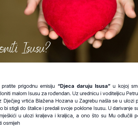
pratite prigodnu emisiju
“Djeca daruju Isusa”
u kojoj smo
oniti malom Isusu za rođendan. Uz urednicu i voditeljicu Petru 
z Dječjeg vrtića Blažena Hozana u Zagrebu našla se u ulozi pa
o bi stigli do štalice i predali svoje poklone Isusu. U darivanje su
ješkići u ulozi kraljeva i kraljica, a ono što su Mu odlučili po
i osmijeh