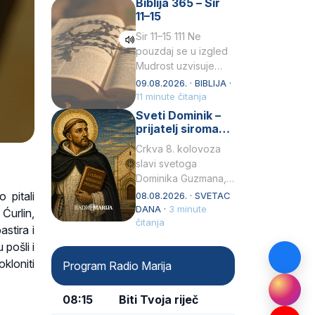
Biblija 365 – Sir
židovske obitelji, 12.
11–15
listopada 1891, u
Wrocławu…
Sir 11–15 111 Ne
pouzdaj se u izgled
Mudrost uzvisuje
glavu siromahui
09.08.2026. · BIBLIJA ·
posađuje ga među
11 minute čitanja
knezove.2 Ne hvali
Sveti Dominik –
čovjeka po obličju
prijatelj siromaha
njegovui…
i širitelj krunice
Crkva 8. kolovoza
slavi svetoga
Dominika Guzmana,
svećenika i
 pitali
08.08.2026. · SVETAC
utemeljitelja Reda
DANA ·
3 minute
Ćurlin,
propovjednika (Ordo
čitanja
stira i
Praedicatorum – OP).
 pošli i
Svojim životom,
kloniti
Program Radio Marija
dubokom ljubavlju
prema Kristu…
08:15
Biti Tvoja riječ