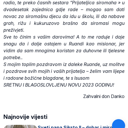
radio, te preko časnih sestara “Prijateljica siromaha » u
dvadesetak zajednica gdje rade – mogao sam dati
novac za siromašnu djecu da idu u školu, ili da nabave
grah, rižu i kukuruzovo brašno da siromasi mogu
preživjeti.
Sve to činim s vašim darovima! A to me raduje i daje
snagu da i dalje ostajem u Ruandi kao misionar, jer
vidim da sam mnogima koristan za duhovne ili tjelesne
potrebe..
S mojim toplim pozdravom iz daleke Ruande, uz molitve
i pozdrave svih mojih i vaših prijatelja – želim vam lijepe
i radosne božićne blagdane, te s Isusom
SRETNU I BLAGOSLOVLJENU NOVU 2023 GODINU!
Zahvalni don Danko
Najnovije vijesti
Sveti papa Siksto II – dobar i miroljubiv