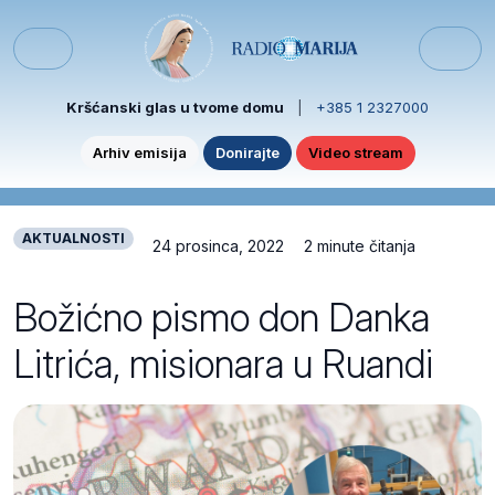
Skip to content
Skip to footer
Menu
Kršćanski glas u tvome domu
|
+385 1 2327000
Arhiv emisija
Donirajte
Video stream
AKTUALNOSTI
24 prosinca, 2022
2 minute čitanja
Božićno pismo don Danka
Litrića, misionara u Ruandi