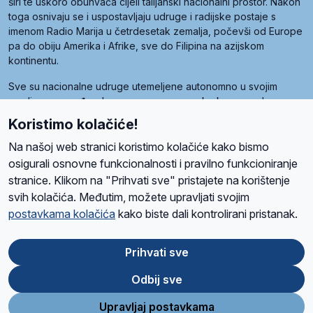
širi te uskoro obuhvaća cijeli talijanski nacionalni prostor. Nakon
toga osnivaju se i uspostavljaju udruge i radijske postaje s
imenom Radio Marija u četrdesetak zemalja, počevši od Europe
pa do obiju Amerika i Afrike, sve do Filipina na azijskom
kontinentu.
Sve su nacionalne udruge utemeljene autonomno u svojim
zemljama, a međusobna su povezane preko krovne udruge
pod nazivom Svjetska obitelj Radio Marije (World Family of
Koristimo kolačiće!
Radio Maria). Svjetsku obitelj utemeljilo je sedam članica, među
kojima je i hrvatska Udruga Radio Marija.
Na našoj web stranici koristimo kolačiće kako bismo
osigurali osnovne funkcionalnosti i pravilno funkcioniranje
stranice. Klikom na "Prihvati sve" pristajete na korištenje
svih kolačića. Međutim, možete upravljati svojim
O nama
Radio
Program
Volonteri
Prijatelji
Kontakt
Pravila privatnosti
postavkama kolačića
kako biste dali kontrolirani pristanak.
Kolačići
Uvjeti korištenja
Ova stranica je zaštićena Google reCAPTCHA sustavom
Prihvati sve
Odbij sve
App
Google
Store
Play
Upravljaj postavkama