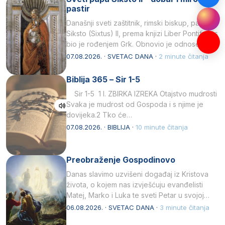
pastir
Današnji sveti zaštitnik, rimski biskup, papa
Siksto (Sixtus) II, prema knjizi Liber Pontificalis
bio je rođenjem Grk. Obnovio je odnose s
afričkim…
07.08.2026. · SVETAC DANA ·
2 minute čitanja
Biblija 365 – Sir 1-5
Sir 1-5 1 I. ZBIRKA IZREKA Otajstvo mudrosti
Svaka je mudrost od Gospoda i s njime je
dovijeka.2 Tko će…
07.08.2026. · BIBLIJA ·
10 minute čitanja
Preobraženje Gospodinovo
Danas slavimo uzvišeni događaj iz Kristova
života, o kojem nas izvješćuju evanđelisti
Matej, Marko i Luka te sveti Petar u svojoj
drugoj…
06.08.2026. · SVETAC DANA ·
3 minute čitanja