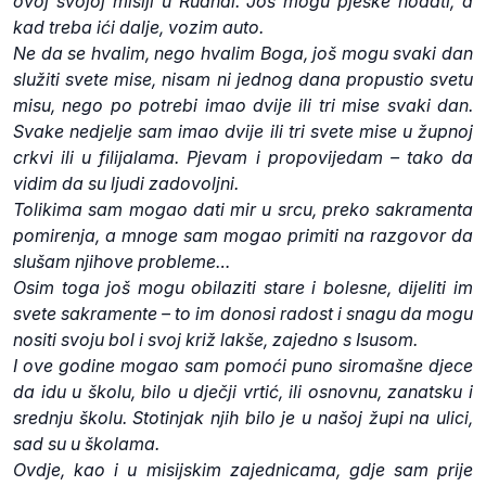
ovoj svojoj misiji u Ruandi. Još mogu pješke hodati, a
kad treba ići dalje, vozim auto.
Ne da se hvalim, nego hvalim Boga, još mogu svaki dan
služiti svete mise, nisam ni jednog dana propustio svetu
misu, nego po potrebi imao dvije ili tri mise svaki dan.
Svake nedjelje sam imao dvije ili tri svete mise u župnoj
crkvi ili u filijalama. Pjevam i propovijedam – tako da
vidim da su ljudi zadovoljni.
Tolikima sam mogao dati mir u srcu, preko sakramenta
pomirenja, a mnoge sam mogao primiti na razgovor da
slušam njihove probleme…
Osim toga još mogu obilaziti stare i bolesne, dijeliti im
svete sakramente – to im donosi radost i snagu da mogu
nositi svoju bol i svoj križ lakše, zajedno s Isusom.
I ove godine mogao sam pomoći puno siromašne djece
da idu u školu, bilo u dječji vrtić, ili osnovnu, zanatsku i
srednju školu. Stotinjak njih bilo je u našoj župi na ulici,
sad su u školama.
Ovdje, kao i u misijskim zajednicama, gdje sam prije