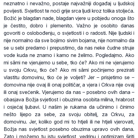
neznatno i nevažno, postaje najvažniji događaj u ljudskoj
povijesti. Svjetlost te noći grije srca ljudi kroz tolika stoljeća.
Božić je blagdan nade, blagdan vjere u pobjedu onoga što
je čestito, dobro i plemenito. Važno je osobito danas
govoriti o oslobođenju, o svjetlosti i o radosti. Nije ljudski i
nije normalno da sve bojimo sivim bojama, nije normalno da
se u sebi predamo i prepustimo, da nas neke čudne struje
vode kuda ne znamo i kamo ne želimo. Pogledajmo. Ako
mi sâmi ne vjerujemo u sebe, tko će? Ako mi ne vjerujemo
u svoju Crkvu, tko će? Ako mi sâmi počinjemo prezirati
vlastitu domovinu, tko će je voljeti? Jer – prisjetimo se –
domovina nije ovaj ili onaj političar, a vjera i Crkva nije ovaj
ili onaj svećenik. Vjerujemo da nas – posebno ovih dana –
obasjava Božja svjetlost i obuzima osobita milina, hrabrost
i osjećaj ljubavi. U našim je rukama da učinimo i činimo
nešto lijepo za sebe, za svoju obitelj, za Crkvu, za
domovinu. Jer, koliko god mi to htjeli ili ne htjeli vjerovati,
Božja nas svjetlost posebno obuzima upravo ovih dana.
Zato i možemo tu istu svjetlost, vedrinu i optimizam širiti