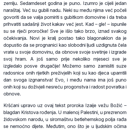
zemlju. Sedamdeset godina je puno. Izumro je cijeli jedan
naraštaj. Već su gubili nadu. Neki su među njima već počeli
govoriti da se valja pomiriti s gubitkom domovine i da treba
prihvatiti sadašnji život kakav već jest. Kad – gle! – ispunile
su se riječi proročke! Sve je išlo tako brzo, iznad svakog
očekivanja. Novi je kralj postao tako blagonaklon da je
dopustio da se prognanici kao slobodni ljudi uzdignuta čela
vrate u svoje domovinu, da obnove svoje svetinje i izgrade
svoj hram. A još samo prije nekoliko mjeseci sve je
izgledalo posve drugačije! Možemo samo zamisliti suze
radosnice onih rijetkih preživjelih koji su kao djeca upamtili
dan svoga izgnanstva! Evo, i među nama ima još puno
onih koji su doživjeli nesreću progonstva i radost povratka i
obnove.
Kršćani upravo uz ovaj tekst proroka Izaije vežu Božić –
blagdan Kristova rođenja. U malenoj Palestini, u prezrenom
židovskom narodu, u siromaštvu betlehemskog polja rađa
se nemoćno dijete. Međutim, ono što je u ljudskim očima