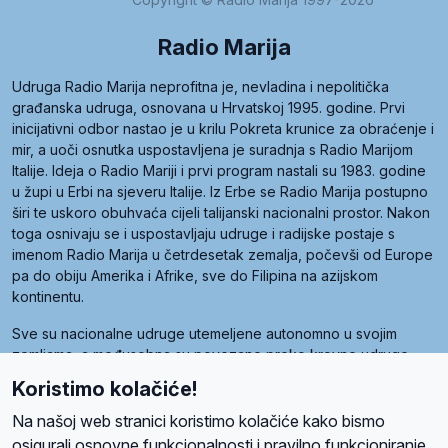
Radio Marija
Udruga Radio Marija neprofitna je, nevladina i nepolitička
građanska udruga, osnovana u Hrvatskoj 1995. godine. Prvi
inicijativni odbor nastao je u krilu Pokreta krunice za obraćenje i
mir, a uoči osnutka uspostavljena je suradnja s Radio Marijom
Italije. Ideja o Radio Mariji i prvi program nastali su 1983. godine
u župi u Erbi na sjeveru Italije. Iz Erbe se Radio Marija postupno
širi te uskoro obuhvaća cijeli talijanski nacionalni prostor. Nakon
toga osnivaju se i uspostavljaju udruge i radijske postaje s
imenom Radio Marija u četrdesetak zemalja, počevši od Europe
pa do obiju Amerika i Afrike, sve do Filipina na azijskom
kontinentu.
Sve su nacionalne udruge utemeljene autonomno u svojim
zemljama, a međusobna su povezane preko krovne udruge
pod nazivom Svjetska obitelj Radio Marije (World Family of
Koristimo kolačiće!
Radio Maria). Svjetsku obitelj utemeljilo je sedam članica, među
kojima je i hrvatska Udruga Radio Marija.
Na našoj web stranici koristimo kolačiće kako bismo
osigurali osnovne funkcionalnosti i pravilno funkcioniranje