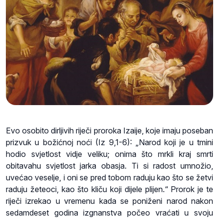
Evo osobito dirljivih riječi proroka Izaije, koje imaju poseban
prizvuk u božićnoj noći (Iz 9,1-6): „Narod koji je u tmini
hodio svjetlost vidje veliku; onima što mrkli kraj smrti
obitavahu svjetlost jarka obasja. Ti si radost umnožio,
uvećao veselje, i oni se pred tobom raduju kao što se žetvi
raduju žeteoci, kao što kliču koji dijele plijen.“ Prorok je te
riječi izrekao u vremenu kada se poniženi narod nakon
sedamdeset godina izgnanstva počeo vraćati u svoju