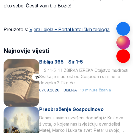
oko sebe. Čestit vam bio Božić!
Preuzeto s:
Vjera i djela – Portal katoličkih teologa
Najnovije vijesti
Biblija 365 – Sir 1-5
Sir 1-5 1 I. ZBIRKA IZREKA Otajstvo mudrosti
Svaka je mudrost od Gospoda i s njime je
dovijeka.2 Tko će…
07.08.2026. · BIBLIJA ·
10 minute čitanja
Preobraženje Gospodinovo
Danas slavimo uzvišeni događaj iz Kristova
života, o kojem nas izvješćuju evanđelisti
Matej, Marko i Luka te sveti Petar u svojoj