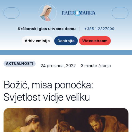
Skip to content
Skip to footer
Menu
Kršćanski glas u tvome domu
|
+385 1 2327000
Arhiv emisija
Donirajte
Video stream
AKTUALNOSTI
24 prosinca, 2022
3 minute čitanja
Božić, misa ponoćka:
Svjetlost vidje veliku