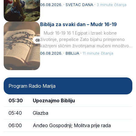
drugoj…
06.08.2026. · SVETAC DANA ·
3 minute čitanja
Biblija za svaki dan – Mudr 16-19
Mudr 16-19 16 1 Egipat i Izrael: kobne
životinje, prepelice Zato bijahu primjereno
kažnjeni sličnim životinjamai mučeni mnoštvom
kukaca.2 A narod…
06.08.2026. · BIBLIJA ·
11 minute čitanja
Program Radio Marija
05:30
Upoznajmo Bibliju
05:40
Glazba
06:00
Anđeo Gospodnji; Molitva prije rada