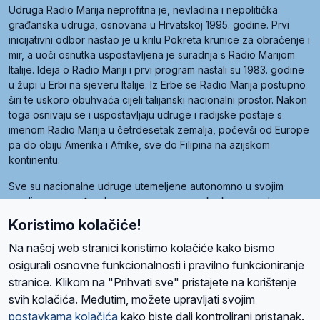
Udruga Radio Marija neprofitna je, nevladina i nepolitička
građanska udruga, osnovana u Hrvatskoj 1995. godine. Prvi
inicijativni odbor nastao je u krilu Pokreta krunice za obraćenje i
mir, a uoči osnutka uspostavljena je suradnja s Radio Marijom
Italije. Ideja o Radio Mariji i prvi program nastali su 1983. godine
u župi u Erbi na sjeveru Italije. Iz Erbe se Radio Marija postupno
širi te uskoro obuhvaća cijeli talijanski nacionalni prostor. Nakon
toga osnivaju se i uspostavljaju udruge i radijske postaje s
imenom Radio Marija u četrdesetak zemalja, počevši od Europe
pa do obiju Amerika i Afrike, sve do Filipina na azijskom
kontinentu.
Sve su nacionalne udruge utemeljene autonomno u svojim
zemljama, a međusobna su povezane preko krovne udruge
pod nazivom Svjetska obitelj Radio Marije (World Family of
Koristimo kolačiće!
Radio Maria). Svjetsku obitelj utemeljilo je sedam članica, među
kojima je i hrvatska Udruga Radio Marija.
Na našoj web stranici koristimo kolačiće kako bismo
osigurali osnovne funkcionalnosti i pravilno funkcioniranje
stranice. Klikom na "Prihvati sve" pristajete na korištenje
svih kolačića. Međutim, možete upravljati svojim
O nama
Radio
Program
Volonteri
Prijatelji
Kontakt
Pravila privatnosti
postavkama kolačića
kako biste dali kontrolirani pristanak.