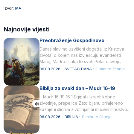
Izvor:
IKA
Najnovije vijesti
Preobraženje Gospodinovo
Danas slavimo uzvišeni događaj iz Kristova
života, o kojem nas izvješćuju evanđelisti
Matej, Marko i Luka te sveti Petar u svojoj
drugoj…
06.08.2026. · SVETAC DANA ·
3 minute čitanja
Biblija za svaki dan – Mudr 16-19
Mudr 16-19 16 1 Egipat i Izrael: kobne
životinje, prepelice Zato bijahu primjereno
kažnjeni sličnim životinjamai mučeni mnoštvom
kukaca.2 A narod…
06.08.2026. · BIBLIJA ·
11 minute čitanja