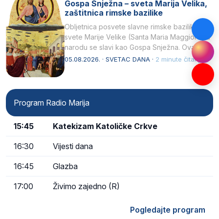
Gospa Snježna – sveta Marija Velika,
zaštitnica rimske bazilike
Obljetnica posvete slavne rimske bazilike
svete Marije Velike (Santa Maria Maggiore) u
narodu se slavi kao Gospa Snježna. Ovaj
naziv, Sancta Maria…
05.08.2026. · SVETAC DANA ·
2 minute čitanja
Program Radio Marija
15:45
Katekizam Katoličke Crkve
16:30
Vijesti dana
16:45
Glazba
17:00
Živimo zajedno (R)
Pogledajte program