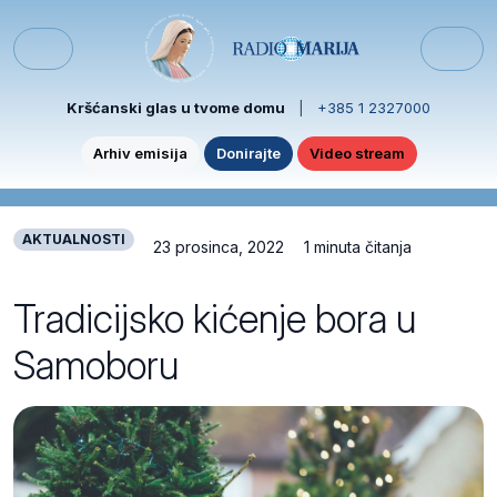
Skip to content
Skip to footer
Menu
Kršćanski glas u tvome domu
|
+385 1 2327000
Arhiv emisija
Donirajte
Video stream
AKTUALNOSTI
23 prosinca, 2022
1 minuta čitanja
Tradicijsko kićenje bora u
Samoboru