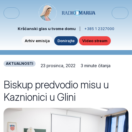
Skip to content
Skip to footer
Menu
Kršćanski glas u tvome domu
|
+385 1 2327000
Arhiv emisija
Donirajte
Video stream
AKTUALNOSTI
23 prosinca, 2022
3 minute čitanja
Biskup predvodio misu u
Kaznionici u Glini