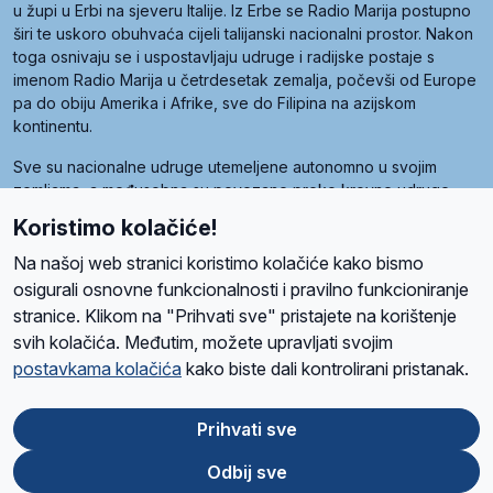
u župi u Erbi na sjeveru Italije. Iz Erbe se Radio Marija postupno
širi te uskoro obuhvaća cijeli talijanski nacionalni prostor. Nakon
toga osnivaju se i uspostavljaju udruge i radijske postaje s
imenom Radio Marija u četrdesetak zemalja, počevši od Europe
pa do obiju Amerika i Afrike, sve do Filipina na azijskom
kontinentu.
Sve su nacionalne udruge utemeljene autonomno u svojim
zemljama, a međusobna su povezane preko krovne udruge
pod nazivom Svjetska obitelj Radio Marije (World Family of
Koristimo kolačiće!
Radio Maria). Svjetsku obitelj utemeljilo je sedam članica, među
kojima je i hrvatska Udruga Radio Marija.
Na našoj web stranici koristimo kolačiće kako bismo
osigurali osnovne funkcionalnosti i pravilno funkcioniranje
stranice. Klikom na "Prihvati sve" pristajete na korištenje
svih kolačića. Međutim, možete upravljati svojim
O nama
Radio
Program
Volonteri
Prijatelji
Kontakt
Pravila privatnosti
postavkama kolačića
kako biste dali kontrolirani pristanak.
Kolačići
Uvjeti korištenja
Ova stranica je zaštićena Google reCAPTCHA sustavom
Prihvati sve
Odbij sve
App
Google
Store
Play