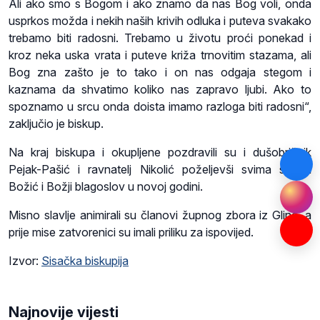
Ali ako smo s Bogom i ako znamo da nas Bog voli, onda
usprkos možda i nekih naših krivih odluka i puteva svakako
trebamo biti radosni. Trebamo u životu proći ponekad i
kroz neka uska vrata i puteve križa trnovitim stazama, ali
Bog zna zašto je to tako i on nas odgaja stegom i
kaznama da shvatimo koliko nas zapravo ljubi. Ako to
spoznamo u srcu onda doista imamo razloga biti radosni“,
zaključio je biskup.
Na kraj biskupa i okupljene pozdravili su i dušobrižnik
Pejak-Pašić i ravnatelj Nikolić poželjevši svima sretan
Božić i Božji blagoslov u novoj godini.
Misno slavlje animirali su članovi župnog zbora iz Gline, a
prije mise zatvorenici su imali priliku za ispovijed.
Izvor:
Sisačka biskupija
Najnovije vijesti