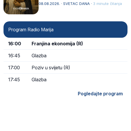
Svojim životom, dubokom ljubavlju prema
08.08.2026. · SVETAC DANA ·
3 minute čitanja
Kristu…
Program Radio Marija
16:00
Franjina ekonomija (R)
16:45
Glazba
17:00
Poziv u svijetu (R)
17:45
Glazba
Pogledajte program