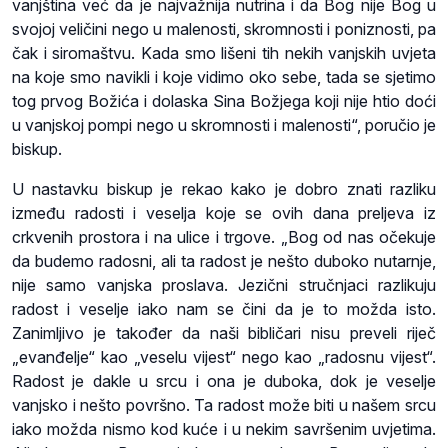
vanjština već da je najvažnija nutrina i da Bog nije Bog u
svojoj veličini nego u malenosti, skromnosti i poniznosti, pa
čak i siromaštvu. Kada smo lišeni tih nekih vanjskih uvjeta
na koje smo navikli i koje vidimo oko sebe, tada se sjetimo
tog prvog Božića i dolaska Sina Božjega koji nije htio doći
u vanjskoj pompi nego u skromnosti i malenosti“, poručio je
biskup.
U nastavku biskup je rekao kako je dobro znati razliku
između radosti i veselja koje se ovih dana preljeva iz
crkvenih prostora i na ulice i trgove. „Bog od nas očekuje
da budemo radosni, ali ta radost je nešto duboko nutarnje,
nije samo vanjska proslava. Jezični stručnjaci razlikuju
radost i veselje iako nam se čini da je to možda isto.
Zanimljivo je također da naši bibličari nisu preveli riječ
„evanđelje“ kao „veselu vijest“ nego kao „radosnu vijest“.
Radost je dakle u srcu i ona je duboka, dok je veselje
vanjsko i nešto površno. Ta radost može biti u našem srcu
iako možda nismo kod kuće i u nekim savršenim uvjetima.