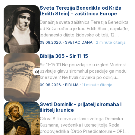
Sveta Terezija Benedikta od Križa
(Edith Stein) – zaštitnica Europe
Današnja sveta zaštitnica Terezija Benedikta
od Križa rođena je kao Edith Stein, najmlađe,
jedanaesto dijete židovske obitelji, 12.
listopada 1891, u Wrocławu…
09.08.2026. · SVETAC DANA ·
2 minute čitanja
Biblija 365 – Sir 11–15
Sir 11–15 111 Ne pouzdaj se u izgled Mudrost
uzvisuje glavu siromahui posađuje ga među
knezove.2 Ne hvali čovjeka po obličju
njegovui…
09.08.2026. · BIBLIJA ·
11 minute čitanja
Sveti Dominik – prijatelj siromaha i
širitelj krunice
Crkva 8. kolovoza slavi svetoga Dominika
Guzmana, svećenika i utemeljitelja Reda
propovjednika (Ordo Praedicatorum – OP).