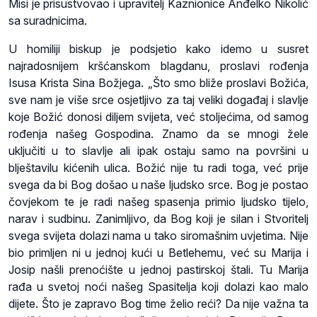
Misi je prisustvovao i upravitelj Kaznionice Anđelko Nikolić
sa suradnicima.
U homiliji biskup je podsjetio kako idemo u susret
najradosnijem kršćanskom blagdanu, proslavi rođenja
Isusa Krista Sina Božjega. „Što smo bliže proslavi Božića,
sve nam je više srce osjetljivo za taj veliki događaj i slavlje
koje Božić donosi diljem svijeta, već stoljećima, od samog
rođenja našeg Gospodina. Znamo da se mnogi žele
uključiti u to slavlje ali ipak ostaju samo na površini u
blještavilu kićenih ulica. Božić nije tu radi toga, već prije
svega da bi Bog došao u naše ljudsko srce. Bog je postao
čovjekom te je radi našeg spasenja primio ljudsko tijelo,
narav i sudbinu. Zanimljivo, da Bog koji je silan i Stvoritelj
svega svijeta dolazi nama u tako siromašnim uvjetima. Nije
bio primljen ni u jednoj kući u Betlehemu, već su Marija i
Josip našli prenoćište u jednoj pastirskoj štali. Tu Marija
rađa u svetoj noći našeg Spasitelja koji dolazi kao malo
dijete. Što je zapravo Bog time želio reći? Da nije važna ta