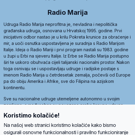
Radio Marija
Udruga Radio Marija neprofitna je, nevladina i nepolitička
građanska udruga, osnovana u Hrvatskoj 1995. godine. Prvi
inicijativni odbor nastao je u krilu Pokreta krunice za obraćenje i
mir, a uoči osnutka uspostavljena je suradnja s Radio Marijom
Italije. Ideja o Radio Mariji i prvi program nastali su 1983. godine
u župi u Erbi na sjeveru Italije. Iz Erbe se Radio Marija postupno
širi te uskoro obuhvaća cijeli talijanski nacionalni prostor. Nakon
toga osnivaju se i uspostavljaju udruge i radijske postaje s
imenom Radio Marija u četrdesetak zemalja, počevši od Europe
pa do obiju Amerika i Afrike, sve do Filipina na azijskom
kontinentu.
Sve su nacionalne udruge utemeljene autonomno u svojim
zemljama, a međusobna su povezane preko krovne udruge
pod nazivom Svjetska obitelj Radio Marije (World Family of
Koristimo kolačiće!
Radio Maria). Svjetsku obitelj utemeljilo je sedam članica, među
kojima je i hrvatska Udruga Radio Marija.
Na našoj web stranici koristimo kolačiće kako bismo
osigurali osnovne funkcionalnosti i pravilno funkcioniranje