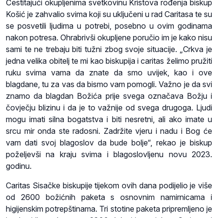
Čestitajući okupljenima svetkovinu Kristova rođenja biskup
Košić je zahvalio svima koji su uključeni u rad Caritasa te su
se posvetili ljudima u potrebi, posebno u ovim godinama
nakon potresa. Ohrabrivši okupljene poručio im je kako nisu
sami te ne trebaju biti tužni zbog svoje situacije. „Crkva je
jedna velika obitelj te mi kao biskupija i caritas želimo pružiti
ruku svima vama da znate da smo uvijek, kao i ove
blagdane, tu za vas da bismo vam pomogli. Važno je da svi
znamo da blagdan Božića prije svega označava Božju i
čovječju blizinu i da je to važnije od svega drugoga. Ljudi
mogu imati silna bogatstva i biti nesretni, ali ako imate u
srcu mir onda ste radosni. Zadržite vjeru i nadu i Bog će
vam dati svoj blagoslov da bude bolje“, rekao je biskup
poželjevši na kraju svima i blagoslovljenu novu 2023.
godinu.
Caritas Sisačke biskupije tijekom ovih dana podijelio je više
od 2600 božićnih paketa s osnovnim namirnicama i
higijenskim potrepštinama. Tri stotine paketa pripremljeno je