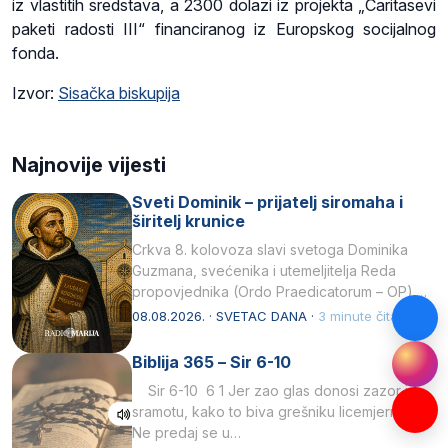
iz vlastitih sredstava, a 2300 dolazi iz projekta „Caritasevi
paketi radosti III“ financiranog iz Europskog socijalnog
fonda.
Izvor:
Sisačka biskupija
Najnovije vijesti
Sveti Dominik – prijatelj siromaha i
širitelj krunice
Crkva 8. kolovoza slavi svetoga Dominika
Guzmana, svećenika i utemeljitelja Reda
propovjednika (Ordo Praedicatorum – OP).
Svojim životom, dubokom ljubavlju prema
08.08.2026. · SVETAC DANA ·
3 minute čitanja
Kristu…
Biblija 365 – Sir 6-10
Sir 6-10 6 1 Jer zao glas donosi zazor i
sramotu, kako to biva grešniku licemjernom.2
Ne predaj se u…