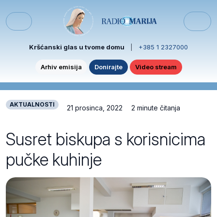
Skip to content
Skip to footer
Menu
Kršćanski glas u tvome domu
|
+385 1 2327000
Arhiv emisija
Donirajte
Video stream
AKTUALNOSTI
21 prosinca, 2022
2 minute čitanja
Susret biskupa s korisnicima
pučke kuhinje