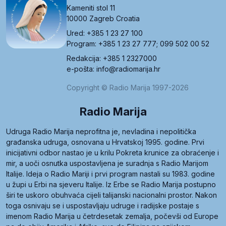
Kameniti stol 11
10000 Zagreb Croatia
Ured: +385 1 23 27 100
Program: +385 1 23 27 777; 099 502 00 52
Redakcija: +385 1 2327000
e-pošta: info@radiomarija.hr
Copyright © Radio Marija 1997-2026
Radio Marija
Udruga Radio Marija neprofitna je, nevladina i nepolitička
građanska udruga, osnovana u Hrvatskoj 1995. godine. Prvi
inicijativni odbor nastao je u krilu Pokreta krunice za obraćenje i
mir, a uoči osnutka uspostavljena je suradnja s Radio Marijom
Italije. Ideja o Radio Mariji i prvi program nastali su 1983. godine
u župi u Erbi na sjeveru Italije. Iz Erbe se Radio Marija postupno
širi te uskoro obuhvaća cijeli talijanski nacionalni prostor. Nakon
toga osnivaju se i uspostavljaju udruge i radijske postaje s
imenom Radio Marija u četrdesetak zemalja, počevši od Europe