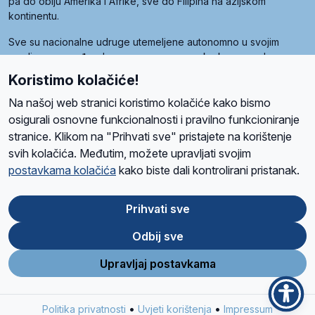
pa do obiju Amerika i Afrike, sve do Filipina na azijskom
kontinentu.
Sve su nacionalne udruge utemeljene autonomno u svojim
zemljama, a međusobna su povezane preko krovne udruge
pod nazivom Svjetska obitelj Radio Marije (World Family of
Koristimo kolačiće!
Radio Maria). Svjetsku obitelj utemeljilo je sedam članica, među
kojima je i hrvatska Udruga Radio Marija.
Na našoj web stranici koristimo kolačiće kako bismo
osigurali osnovne funkcionalnosti i pravilno funkcioniranje
stranice. Klikom na "Prihvati sve" pristajete na korištenje
svih kolačića. Međutim, možete upravljati svojim
O nama
Radio
Program
Volonteri
Prijatelji
Kontakt
Pravila privatnosti
postavkama kolačića
kako biste dali kontrolirani pristanak.
Kolačići
Uvjeti korištenja
Ova stranica je zaštićena Google reCAPTCHA sustavom
Prihvati sve
Odbij sve
App
Google
Store
Play
Upravljaj postavkama
Design and development
SIK
&
C-Tel
•
•
Politika privatnosti
Uvjeti korištenja
Impressum