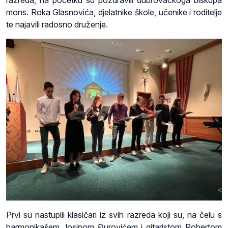
razreda, na početku su pozdravili dubrovačkoga biskupa
mons. Roka Glasnovića, djelatnike škole, učenike i roditelje
te najavili radosno druženje.
Prvi su nastupili klasičari iz svih razreda koji su, na čelu s
harmonikašem Josipom Đurovićem i gitaristom Robertom