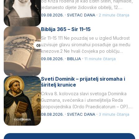
od Križa rođena je kao Edith Stein, najmlađe,
jedanaesto dijete židovske obitelji, 12.
listopada 1891, u Wrocławu…
09.08.2026. · SVETAC DANA ·
2 minute čitanja
Biblija 365 – Sir 11–15
Sir 11–15 111 Ne pouzdaj se u izgled Mudrost
uzvisuje glavu siromahui posađuje ga među
knezove.2 Ne hvali čovjeka po obličju
njegovui…
09.08.2026. · BIBLIJA ·
11 minute čitanja
Sveti Dominik – prijatelj siromaha i
širitelj krunice
Crkva 8. kolovoza slavi svetoga Dominika
Guzmana, svećenika i utemeljitelja Reda
propovjednika (Ordo Praedicatorum – OP).
Svojim životom, dubokom ljubavlju prema
08.08.2026. · SVETAC DANA ·
3 minute čitanja
Kristu…