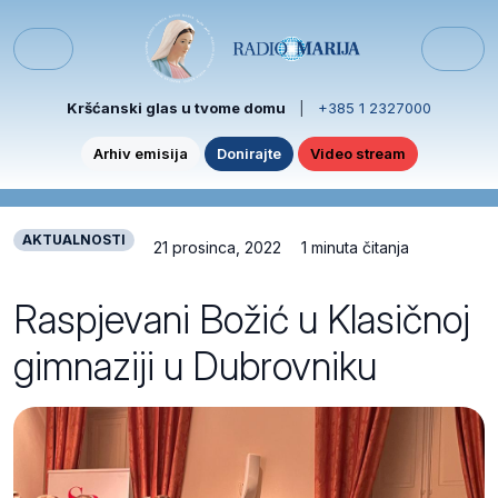
Skip to content
Skip to footer
Menu
Kršćanski glas u tvome domu
|
+385 1 2327000
Arhiv emisija
Donirajte
Video stream
AKTUALNOSTI
21 prosinca, 2022
1 minuta čitanja
Raspjevani Božić u Klasičnoj
gimnaziji u Dubrovniku