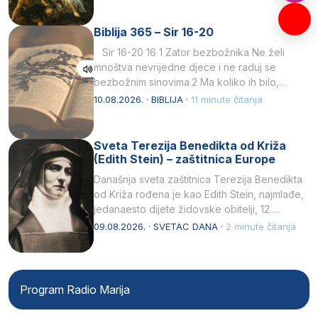
Biblija 365 – Sir 16-20
Sir 16-20 16 1 Zator bezbožnika Ne želi
mnoštva nevrijedne djece i ne raduj se
bezbožnim sinovima.2 Ma koliko ih bilo,…
10.08.2026. · BIBLIJA ·
11 minute čitanja
Sveta Terezija Benedikta od Križa
(Edith Stein) – zaštitnica Europe
Današnja sveta zaštitnica Terezija Benedikta
od Križa rođena je kao Edith Stein, najmlađe,
jedanaesto dijete židovske obitelji, 12.
listopada 1891, u Wrocławu…
09.08.2026. · SVETAC DANA ·
2 minute čitanja
Program Radio Marija