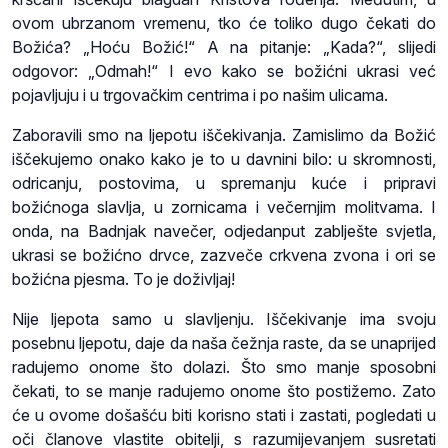
ovom ubrzanom vremenu, tko će toliko dugo čekati do
Božića? „Hoću Božić!“ A na pitanje: „Kada?“, slijedi
odgovor: „Odmah!“ I evo kako se božićni ukrasi već
pojavljuju i u trgovačkim centrima i po našim ulicama.
Zaboravili smo na ljepotu iščekivanja. Zamislimo da Božić
iščekujemo onako kako je to u davnini bilo: u skromnosti,
odricanju, postovima, u spremanju kuće i pripravi
božićnoga slavlja, u zornicama i večernjim molitvama. I
onda, na Badnjak navečer, odjedanput zablješte svjetla,
ukrasi se božićno drvce, zazveče crkvena zvona i ori se
božićna pjesma. To je doživljaj!
Nije ljepota samo u slavljenju. Iščekivanje ima svoju
posebnu ljepotu, daje da naša čežnja raste, da se unaprijed
radujemo onome što dolazi. Što smo manje sposobni
čekati, to se manje radujemo onome što postižemo. Zato
će u ovome došašću biti korisno stati i zastati, pogledati u
oči članove vlastite obitelji, s razumijevanjem susretati