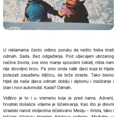
U reklamama često vidimo poruku da nešto treba imati
odmah. Sada. Bez odgađanja. Pod utjecajem ubrzanog
načina života, sve smo manje sposobni čekati, ništa nam
nije dovoljno brzo. Pa smo onda nalik djeci koja bi htjela
potezati zasađenu biljčicu, da brže izraste. Tako bismo
htjeli da naša djeca odmah dobiju i diplomu i stažiranje i
stan i novi automobil. Kada? Odmah.
Vidljivo je to i u vremenu koje je pred nama. Advent,
hrvatski došašće vrijeme je iščekivanja. Kao što je drevni
izraelski narod stoljećima iščekivano Mesiju – Krista, tako i
kršćani iščekuju blagdan Kristova rođenja. Međutim, u