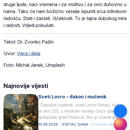
druge ljude, naći vremena i za molitvu i za ono duhovno u
nama. Tako će nam božićno veselje ispuniti srca istinskom
radošću. Stati i zastati. Iščekivati. To je tajna dubokog mira
i radosti. Vrijedi pokušati.
Tekst: Dr. Zvonko Pažin
Izvor:
Vjera i djela
Foto: Michal Janek, Unsplash
Najnovije vijesti
Sveti Lovro – đakon i mučenik
Današnji zaštitnik, sveti Lovro Rimski, rođen
je oko 225. u rimskom naselju Osca (danas
španjolski grad Huesca). Bio je učenik pape…
10.08.2026. · SVETAC DANA ·
3 minute čitanja