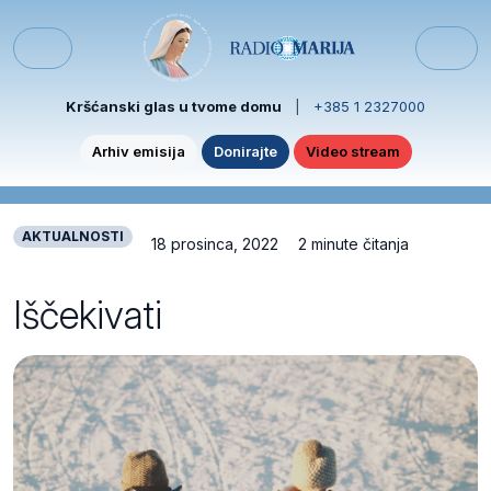
Skip to content
Skip to footer
Menu
Kršćanski glas u tvome domu
|
+385 1 2327000
Arhiv emisija
Donirajte
Video stream
AKTUALNOSTI
18 prosinca, 2022
2 minute čitanja
Iščekivati