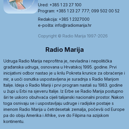
Ured: +385 1 23 27 100
Program: +385 1 23 27 777; 099 502 00 52
Redakcija: +385 1 2327000
e-pošta: info@radiomarija.hr
Copyright © Radio Marija 1997-2026
Radio Marija
Udruga Radio Marija neprofitna je, nevladina i nepolitička
građanska udruga, osnovana u Hrvatskoj 1995. godine. Prvi
inicijativni odbor nastao je u krilu Pokreta krunice za obraćenje i
mir, a uoči osnutka uspostavljena je suradnja s Radio Marijom
Italije. Ideja o Radio Mariji i prvi program nastali su 1983. godine
u župi u Erbi na sjeveru Italije. Iz Erbe se Radio Marija postupno
širi te uskoro obuhvaća cijeli talijanski nacionalni prostor. Nakon
toga osnivaju se i uspostavljaju udruge i radijske postaje s
imenom Radio Marija u četrdesetak zemalja, počevši od Europe
pa do obiju Amerika i Afrike, sve do Filipina na azijskom
kontinentu.