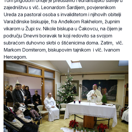
Tom prigodom ondje je predslavio i euharistijsko slavlje u
zajedništvu s vlč. Leonardom Šardijem, povjerenikom
Ureda za pastoral osoba s invaliditetom i njihovih obitelji
Varaždinske biskupije, fra Anđelkom Rakhelom, župnim
vikarom u Župi sv. Nikole biskupa u Čakovcu, na čijem je
području Dnevni boravak te koji redovito sa svojom
subraćom duhovno skrbi o štićenicima doma. Zatim, vlč.
Markom Domiterom, biskupovim tajnikom i vlč. Ivanom
Hercegom.