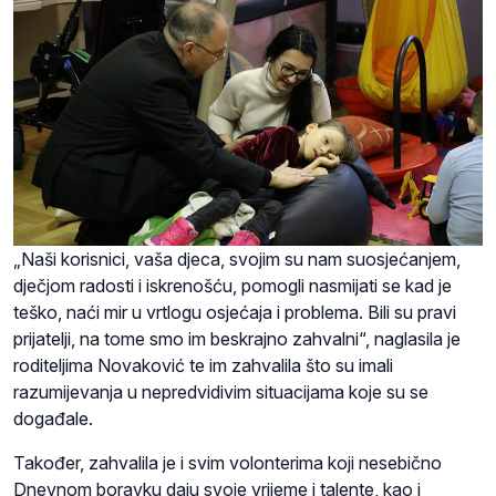
„Naši korisnici, vaša djeca, svojim su nam suosjećanjem,
dječjom radosti i iskrenošću, pomogli nasmijati se kad je
teško, naći mir u vrtlogu osjećaja i problema. Bili su pravi
prijatelji, na tome smo im beskrajno zahvalni“, naglasila je
roditeljima Novaković te im zahvalila što su imali
razumijevanja u nepredvidivim situacijama koje su se
događale.
Također, zahvalila je i svim volonterima koji nesebično
Dnevnom boravku daju svoje vrijeme i talente, kao i