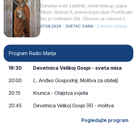
Današnji sveti zaštitnik, rimski biskup, papa
Siksto (Sixtus) II, prema knjizi Liber Pontificalis
bio je rođenjem Grk. Obnovio je odnose s
afričkim…
07.08.2026. · SVETAC DANA ·
2 minute čitanja
Program Radio Marija
19:30
Devetnica Velikoj Gospi - sveta misa
20:00
(...Anđeo Gospodnji; Molitva za obitelj)
20:15
Krunica - Otajstva svjetla
20:45
Devetnica Velikoj Gospi (R) - molitva
Pogledajte program