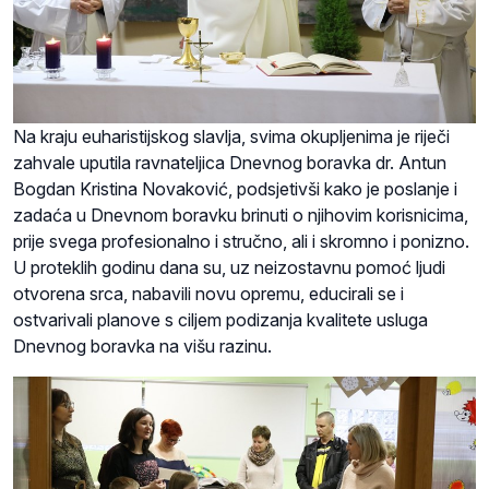
Na kraju euharistijskog slavlja, svima okupljenima je riječi
zahvale uputila ravnateljica Dnevnog boravka dr. Antun
Bogdan Kristina Novaković, podsjetivši kako je poslanje i
zadaća u Dnevnom boravku brinuti o njihovim korisnicima,
prije svega profesionalno i stručno, ali i skromno i ponizno.
U proteklih godinu dana su, uz neizostavnu pomoć ljudi
otvorena srca, nabavili novu opremu, educirali se i
ostvarivali planove s ciljem podizanja kvalitete usluga
Dnevnog boravka na višu razinu.