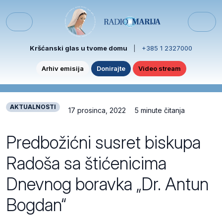
Skip to content
Skip to footer
Menu
Kršćanski glas u tvome domu
|
+385 1 2327000
Arhiv emisija
Donirajte
Video stream
AKTUALNOSTI
17 prosinca, 2022
5 minute čitanja
Predbožićni susret biskupa
Radoša sa štićenicima
Dnevnog boravka „Dr. Antun
Bogdan“