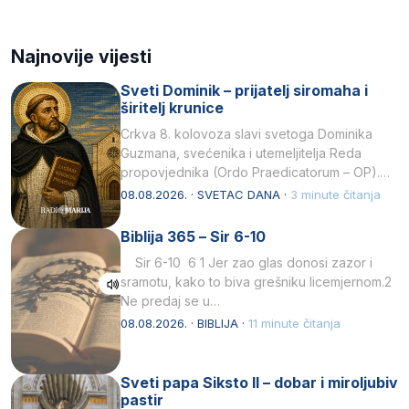
Najnovije vijesti
Sveti Dominik – prijatelj siromaha i
širitelj krunice
Crkva 8. kolovoza slavi svetoga Dominika
Guzmana, svećenika i utemeljitelja Reda
propovjednika (Ordo Praedicatorum – OP).
Svojim životom, dubokom ljubavlju prema
08.08.2026. · SVETAC DANA ·
3 minute čitanja
Kristu…
Biblija 365 – Sir 6-10
Sir 6-10 6 1 Jer zao glas donosi zazor i
sramotu, kako to biva grešniku licemjernom.2
Ne predaj se u…
08.08.2026. · BIBLIJA ·
11 minute čitanja
Sveti papa Siksto II – dobar i miroljubiv
pastir