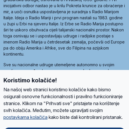
inicijativni odbor nastao je u krilu Pokreta krunice za obraćenje i
mir, a uoči osnutka uspostavljena je suradnja s Radio Marijom
Italije. Ideja o Radio Mariji i prvi program nastali su 1983. godine
u župi u Erbi na sjeveru Italije. Iz Erbe se Radio Marija postupno
širi te uskoro obuhvaća cijeli talijanski nacionalni prostor. Nakon
toga osnivaju se i uspostavljaju udruge i radijske postaje s
imenom Radio Marija u četrdesetak zemalja, počevši od Europe
pa do obiju Amerika i Afrike, sve do Filipina na azijskom
kontinentu.
Sve su nacionalne udruge utemeljene autonomno u svojim
zemljama, a međusobna su povezane preko krovne udruge
pod nazivom Svjetska obitelj Radio Marije (World Family of
Koristimo kolačiće!
Radio Maria). Svjetsku obitelj utemeljilo je sedam članica, među
kojima je i hrvatska Udruga Radio Marija.
Na našoj web stranici koristimo kolačiće kako bismo
osigurali osnovne funkcionalnosti i pravilno funkcioniranje
stranice. Klikom na "Prihvati sve" pristajete na korištenje
svih kolačića. Međutim, možete upravljati svojim
O nama
Radio
Program
Volonteri
Prijatelji
Kontakt
Pravila privatnosti
postavkama kolačića
kako biste dali kontrolirani pristanak.
Kolačići
Uvjeti korištenja
Ova stranica je zaštićena Google reCAPTCHA sustavom