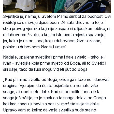
Svjetiljka je, naime, u Svetom Pismu simbol za budnost. Ovi
roditelji su uz svoju djecu budni 24 sata dnevno, a to je i
slika pravog vjernika koji nije zaspao ni u ljudskom obliku, ni
u duhovnom životu, u kojem isto nema mjesta spavanju,
jer, kako je rekao „onaj koji u duhovnom životu zaspe,
polako u duhovnom životu i umire“.
Nadalje, upaljena svjetiljka i prima i daje svjetlo – tako je i
Ivan – svjetiljka koja prima svjetlo od Boga, ali to Svjetlo i
širi dalje, tako da ljudi mogu vidjeti put do Boga.
„Kad primimo svjetlo od Boga, onda ga možemo i darovati
drugima. Vjerujem da često osjećate da nemate više
snage, ali opet idete dalje. Kad se pomolite, onda je ta
snaga još očitija, to je znak da ta snaga dolazi od Onoga
koji ima snagu ljubavi za nas i vi možete svijetliti dalje.
Upravo vam to želim: da vaša svjetiljka bude stalno