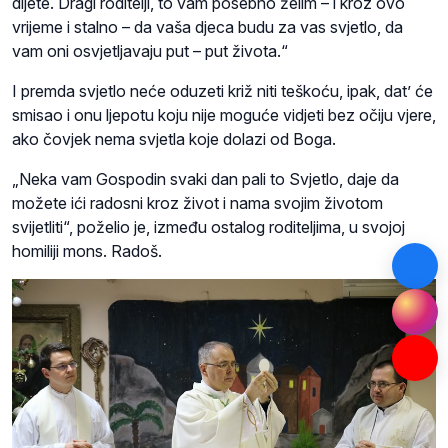
dijete. Dragi roditelji, to vam posebno želim – i kroz ovo
vrijeme i stalno – da vaša djeca budu za vas svjetlo, da
vam oni osvjetljavaju put – put života.“
I premda svjetlo neće oduzeti križ niti teškoću, ipak, dat’ će
smisao i onu ljepotu koju nije moguće vidjeti bez očiju vjere,
ako čovjek nema svjetla koje dolazi od Boga.
„Neka vam Gospodin svaki dan pali to Svjetlo, daje da
možete ići radosni kroz život i nama svojim životom
svijetliti“, poželio je, između ostalog roditeljima, u svojoj
homiliji mons. Radoš.