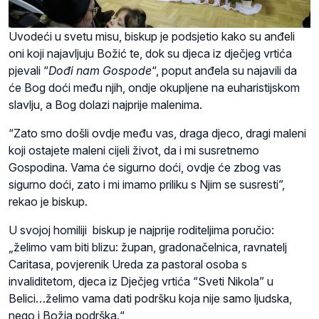
Uvodeći u svetu misu, biskup je podsjetio kako su anđeli
oni koji najavljuju Božić te, dok su djeca iz dječjeg vrtića
pjevali “
Dođi nam Gospode
“, poput anđela su najavili da
će Bog doći među njih, ondje okupljene na euharistijskom
slavlju, a Bog dolazi najprije malenima.
“Zato smo došli ovdje među vas, draga djeco, dragi maleni
koji ostajete maleni cijeli život, da i mi susretnemo
Gospodina. Vama će sigurno doći, ovdje će zbog vas
sigurno doći, zato i mi imamo priliku s Njim se susresti”,
rekao je biskup.
U svojoj homiliji biskup je najprije roditeljima poručio:
„želimo vam biti blizu: župan, gradonačelnica, ravnatelj
Caritasa, povjerenik Ureda za pastoral osoba s
invaliditetom, djeca iz Dječjeg vrtića “Sveti Nikola” u
Belici…želimo vama dati podršku koja nije samo ljudska,
nego i Božja podrška.“