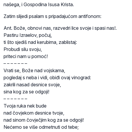
našega, i Gospodina Isusa Krista.
Zatim slijedi psalam s pripadajućom antifonom:
Ant. Bože, obnovi nas, razvedri lice svoje i spasi nas!.
Pastiru Izraelov, počuj,
ti što sjediš nad kerubima, zablistaj:
Probudi silu svoju,
priteci nam u pomoć!
– – – – – – –
Vrati se, Bože nad vojskama,
pogledaj s neba i vidi, obiđi ovaj vinograd:
zakrili nasad desnice svoje,
sina kog za se odgoji!
– – – – – – –
Tvoja ruka nek bude
nad čovjekom desnice tvoje,
nad sinom čovječjim kog za se odgoji!
Nećemo se više odmetnuti od tebe;