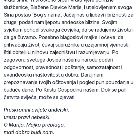
službenice, Blažene Djevice Marije, i utjelovljenjem svoga
Sina postao ‘Bog s nama’. Jačaj nas u ljubavi i brižnosti za
druge; podari nam ljepotu anđeoske blizine. Svojim
svjetlom pohodi svakoga čovjeka, da se radujemo životu i
da ga čuvamo. Posebno blagoslovi majke i očeve, da
prihvaćaju život; čuvaj supružnike u uzajamnoj vjernosti,
štiti obitelji u njihovu zajedništvu i razumijevanju. Po
zagovoru svetoga Josipa našemu narodu podari
odgovornost, pravednost i poštenje, samozatajnost i
evanđeosku maštovitost u dobru. Daruj nam
prepoznavanje tvojih očitovanja i pogled pun pouzdanja u
buduće dane. Po Kristu Gospodinu našem. Dok se pali
četvrta svijeća, može se pjevati:
Preskromni cvijete anđelski,
uresu pravi nebeski.
O Marijo, Majko preblaga,
mati dobra budi nam.