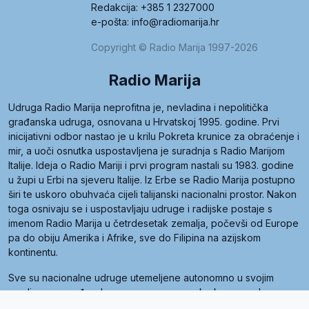
Redakcija: +385 1 2327000
e-pošta: info@radiomarija.hr
Copyright © Radio Marija 1997-2026
Radio Marija
Udruga Radio Marija neprofitna je, nevladina i nepolitička
građanska udruga, osnovana u Hrvatskoj 1995. godine. Prvi
inicijativni odbor nastao je u krilu Pokreta krunice za obraćenje i
mir, a uoči osnutka uspostavljena je suradnja s Radio Marijom
Italije. Ideja o Radio Mariji i prvi program nastali su 1983. godine
u župi u Erbi na sjeveru Italije. Iz Erbe se Radio Marija postupno
širi te uskoro obuhvaća cijeli talijanski nacionalni prostor. Nakon
toga osnivaju se i uspostavljaju udruge i radijske postaje s
imenom Radio Marija u četrdesetak zemalja, počevši od Europe
pa do obiju Amerika i Afrike, sve do Filipina na azijskom
kontinentu.
Sve su nacionalne udruge utemeljene autonomno u svojim
zemljama, a međusobna su povezane preko krovne udruge
pod nazivom Svjetska obitelj Radio Marije (World Family of