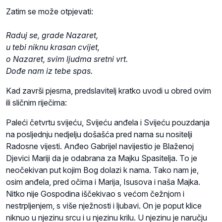
Zatim se može otpjevati:
Raduj se, grade Nazaret,
u tebi niknu krasan cvijet,
o Nazaret, svim ljudma sretni vrt.
Dođe nam iz tebe spas.
Kad završi pjesma, predslavitelj kratko uvodi u obred ovim
ili sličnim riječima:
Paleći četvrtu svijeću, Svijeću anđela i Svijeću pouzdanja
na posljednju nedjelju došašća pred nama su nositelji
Radosne vijesti. Anđeo Gabrijel navijestio je Blaženoj
Djevici Mariji da je odabrana za Majku Spasitelja. To je
neočekivan put kojim Bog dolazi k nama. Tako nam je,
osim anđela, pred očima i Marija, Isusova i naša Majka.
Nitko nije Gospodina iščekivao s većom čežnjom i
nestrpljenjem, s više nježnosti i ljubavi. On je poput klice
niknuo u njezinu srcu i u njezinu krilu. U njezinu je naručju