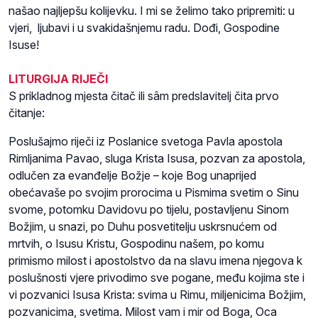
našao najljepšu kolijevku. I mi se želimo tako pripremiti: u
vjeri, ljubavi i u svakidašnjemu radu. Dođi, Gospodine
Isuse!
LITURGIJA RIJEČI
S prikladnog mjesta čitač ili sâm predslavitelj čita prvo
čitanje:
Poslušajmo riječi iz Poslanice svetoga Pavla apostola
Rimljanima Pavao, sluga Krista Isusa, pozvan za apostola,
odlučen za evanđelje Božje – koje Bog unaprijed
obećavaše po svojim prorocima u Pismima svetim o Sinu
svome, potomku Davidovu po tijelu, postavljenu Sinom
Božjim, u snazi, po Duhu posvetitelju uskrsnućem od
mrtvih, o Isusu Kristu, Gospodinu našem, po komu
primismo milost i apostolstvo da na slavu imena njegova k
poslušnosti vjere privodimo sve pogane, među kojima ste i
vi pozvanici Isusa Krista: svima u Rimu, miljenicima Božjim,
pozvanicima, svetima. Milost vam i mir od Boga, Oca