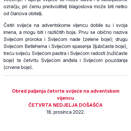
ozračju, pri čemu predvoditelj blagoslova može biti netko
od članova obitelji.
Četiri svijeće na adventskome vijencu dobile su i svoja
imena, a mogu biti i različitih boja. Prvu se obično naziva
Svijećom proroka i Svijećom nade (zelene boje); drugu
Svijećom Betlehema i Svijećom spasenja (ljubičaste boje),
treću svijeću Svijećom pastira i Svijećom radosti (ružičaste
boje) te četvrtu Svijećom anđela i Svijećom pouzdanja
(crvene boje).
Obred paljenja četvrte svijeće na adventskom
vijencu
ČETVRTA NEDJELJA DOŠAŠĆA
18. prosinca 2022.