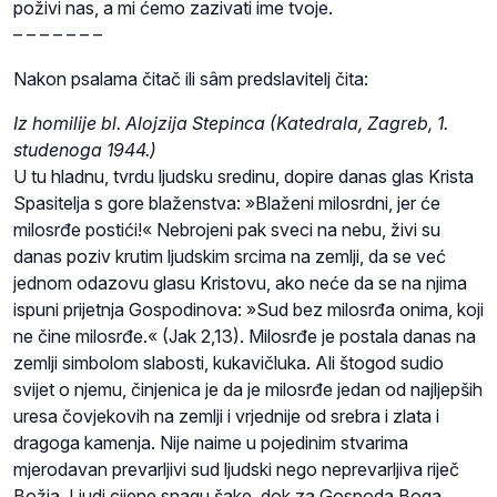
poživi nas, a mi ćemo zazivati ime tvoje.
– – – – – – –
Nakon psalama čitač ili sâm predslavitelj čita:
Iz homilije bl. Alojzija Stepinca (Katedrala, Zagreb, 1.
studenoga 1944.)
U tu hladnu, tvrdu ljudsku sredinu, dopire danas glas Krista
Spasitelja s gore blaženstva: »Blaženi milosrdni, jer će
milosrđe postići!« Nebrojeni pak sveci na nebu, živi su
danas poziv krutim ljudskim srcima na zemlji, da se već
jednom odazovu glasu Kristovu, ako neće da se na njima
ispuni prijetnja Gospodinova: »Sud bez milosrđa onima, koji
ne čine milosrđe.« (Jak 2,13). Milosrđe je postala danas na
zemlji simbolom slabosti, kukavičluka. Ali štogod sudio
svijet o njemu, činjenica je da je milosrđe jedan od najljepših
uresa čovjekovih na zemlji i vrjednije od srebra i zlata i
dragoga kamenja. Nije naime u pojedinim stvarima
mjerodavan prevarljivi sud ljudski nego neprevarljiva riječ
Božja. Ljudi cijene snagu šake, dok za Gospoda Boga