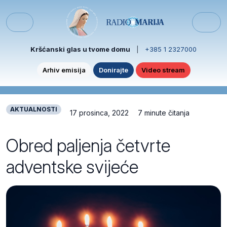
Skip to content
Skip to footer
Menu
Kršćanski glas u tvome domu
|
+385 1 2327000
Arhiv emisija
Donirajte
Video stream
AKTUALNOSTI
17 prosinca, 2022
7 minute čitanja
Obred paljenja četvrte
adventske svijeće