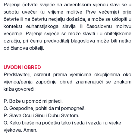
Paljenje četvrte svijeće na adventskom vijencu slavi se u
subotu uvečer (u vrijeme molitve Prve večernje) prije
četvrte ili na četvrtu nedjelju došašća, a može se uklopiti u
kontekst euharistijskoga slavlja ili časoslovnu molitvu
večernje. Paljenje svijeće se može slaviti i u obiteljskome
ozračju, pri čemu predvoditelj blagoslova može biti netko
od članova obitelji.
UVODNI OBRED
Predslavitelj, okrenut prema vjernicima okupljenima oko
vijenca/panja započinje obred znamenujući se znakom
križa govoreći:
P. Bože u pomoć mi priteci.
O. Gospodine, pohiti da mi pomogneš.
P. Slava Ocu i Sinu i Duhu Svetom.
O. Kako bijaše na početku tako i sada i vazda i u vijeke
vjekova. Amen.