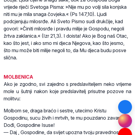
vrijede riječi Svetoga Pisma: »Nije mu po volji sila konjska
niti mu je mila snaga čovjeka.« (Ps 147,10). Ljudi
podcjenjuju milosrđe. Ali Sveto Pismo sudi drukčije, kad
govori: »Činiti milosrđe i pravdu milije je Gospodu, negoli
žrtva zaklanica.« (Izr 21,3). I doista! Ako je Bog naš Otac,
kao što jest, i ako smo mi djeca Njegova, kao što jesmo,
što mu može biti milije negoli to, da Mu djeca budu posve
slična.
MOLBENICA
Ako je zgodno, svi zajedno s predslaviteljem neko vrijeme
mole u šutnji nakon koje predslavitelj prisutne pozove na
molitvu:
Molbom se, draga braćo i sestre, utecimo Kristu
Gospodinu, sucu živih i mrtvih, te mu pouzdano zavapijmo:
Dođi, Gospodine Isuse!
— Daj , Gospodine, da svijet upozna tvoju pravednost koju