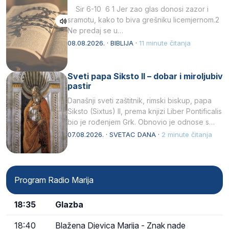
Sir 6-10 6 1 Jer zao glas donosi zazor i
sramotu, kako to biva grešniku licemjernom.2
Ne predaj se u…
08.08.2026. · BIBLIJA ·
11 minute čitanja
Sveti papa Siksto II – dobar i miroljubiv
pastir
Današnji sveti zaštitnik, rimski biskup, papa
Siksto (Sixtus) II, prema knjizi Liber Pontificalis
bio je rođenjem Grk. Obnovio je odnose s
afričkim…
07.08.2026. · SVETAC DANA ·
2 minute čitanja
Program Radio Marija
18:35
Glazba
18:40
Blažena Djevica Marija - Znak nade