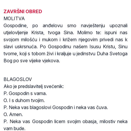
ZAVRŠNI OBRED
MOLITVA
Gospodine, po anđelovu smo navještenju upoznali
utjelovljenje Krista, tvoga Sina. Molimo te: ispuni nas
svojom milošću i mukom i križem njegovim privedi nas k
slavi uskrsnuća. Po Gospodinu našem Isusu Kristu, Sinu
tvome, koji s tobom živi i kraljuje u jedinstvu Duha Svetoga
Bog po sve vijeke vjekova.
BLAGOSLOV
Ako je predslavitelj svećenik:
P. Gospodin s vama.
O. I s duhom tvojim.
P. Neka vas blagoslovi Gospodin i neka vas čuva.
O. Amen.
P. Neka vas Gospodin licem svojim obasja, milostiv neka
vam bude.