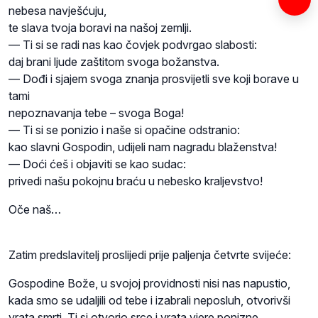
nebesa navješćuju,
te slava tvoja boravi na našoj zemlji.
— Ti si se radi nas kao čovjek podvrgao slabosti:
daj brani ljude zaštitom svoga božanstva.
— Dođi i sjajem svoga znanja prosvijetli sve koji borave u
tami
nepoznavanja tebe – svoga Boga!
— Ti si se ponizio i naše si opačine odstranio:
kao slavni Gospodin, udijeli nam nagradu blaženstva!
— Doći ćeš i objaviti se kao sudac:
privedi našu pokojnu braću u nebesko kraljevstvo!
Oče naš…
Zatim predslavitelj proslijedi prije paljenja četvrte svijeće:
Gospodine Bože, u svojoj providnosti nisi nas napustio,
kada smo se udaljili od tebe i izabrali neposluh, otvorivši
vrata smrti. Ti si otvorio srce i vrata vjere ponizne