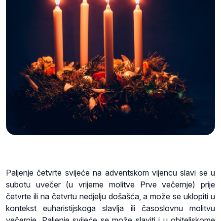
Paljenje četvrte svijeće na adventskom vijencu slavi se u
subotu uvečer (u vrijeme molitve Prve večernje) prije
četvrte ili na četvrtu nedjelju došašća, a može se uklopiti u
kontekst euharistijskoga slavlja ili časoslovnu molitvu
večernje. Paljenje svijeće se može slaviti i u obiteljskome