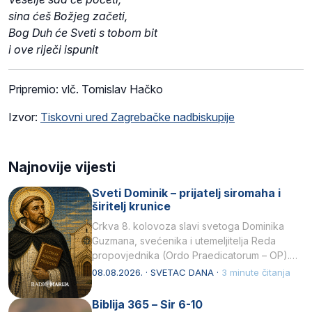
sina ćeš Božjeg začeti,
Bog Duh će Sveti s tobom bit
i ove riječi ispunit
Pripremio: vlč. Tomislav Hačko
Izvor:
Tiskovni ured Zagrebačke nadbiskupije
Najnovije vijesti
Sveti Dominik – prijatelj siromaha i
širitelj krunice
Crkva 8. kolovoza slavi svetoga Dominika
Guzmana, svećenika i utemeljitelja Reda
propovjednika (Ordo Praedicatorum – OP).
Svojim životom, dubokom ljubavlju prema
08.08.2026. · SVETAC DANA ·
3 minute čitanja
Kristu…
Biblija 365 – Sir 6-10