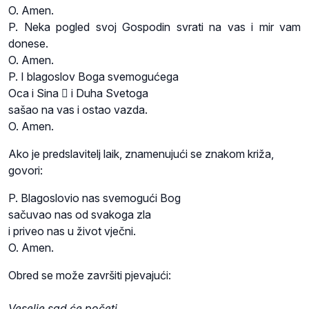
O. Amen.
P. Neka pogled svoj Gospodin svrati na vas i mir vam
donese.
O. Amen.
P. I blagoslov Boga svemogućega
Oca i Sina  i Duha Svetoga
sašao na vas i ostao vazda.
O. Amen.
Ako je predslavitelj laik, znamenujući se znakom križa,
govori:
P. Blagoslovio nas svemogući Bog
sačuvao nas od svakoga zla
i priveo nas u život vječni.
O. Amen.
Obred se može završiti pjevajući:
Veselje sad će početi,