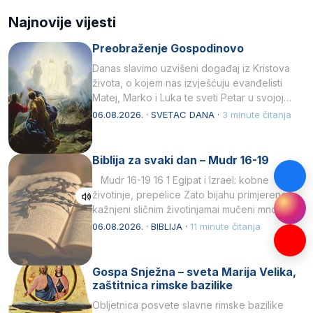
Najnovije vijesti
Preobraženje Gospodinovo
Danas slavimo uzvišeni događaj iz Kristova
života, o kojem nas izvješćuju evanđelisti
Matej, Marko i Luka te sveti Petar u svojoj
drugoj…
06.08.2026. · SVETAC DANA ·
3 minute čitanja
Biblija za svaki dan – Mudr 16-19
Mudr 16-19 16 1 Egipat i Izrael: kobne
životinje, prepelice Zato bijahu primjereno
kažnjeni sličnim životinjamai mučeni mnoštvom
kukaca.2 A narod…
06.08.2026. · BIBLIJA ·
11 minute čitanja
Gospa Snježna – sveta Marija Velika,
zaštitnica rimske bazilike
Obljetnica posvete slavne rimske bazilike