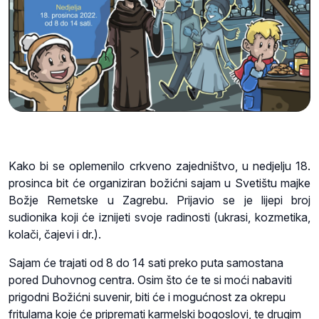
Kako bi se oplemenilo crkveno zajedništvo, u nedjelju 18.
prosinca bit će organiziran božićni sajam u Svetištu majke
Božje Remetske u Zagrebu. Prijavio se je lijepi broj
sudionika koji će iznijeti svoje radinosti (ukrasi, kozmetika,
kolači, čajevi i dr.).
Sajam će trajati od 8 do 14 sati preko puta samostana
pored Duhovnog centra. Osim što će te si moći nabaviti
prigodni Božićni suvenir, biti će i mogućnost za okrepu
fritulama koje će pripremati karmelski bogoslovi, te drugim