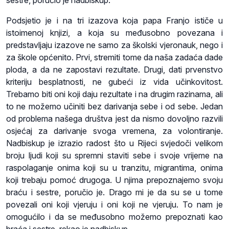
sestre, poručio je nadbiskup.
Podsjetio je i na tri izazova koja papa Franjo ističe u
istoimenoj knjizi, a koja su međusobno povezana i
predstavljaju izazove ne samo za školski vjeronauk, nego i
za škole općenito. Prvi, stremiti tome da naša zadaća dade
ploda, a da ne zapostavi rezultate. Drugi, dati prvenstvo
kriteriju besplatnosti, ne gubeći iz vida učinkovitost.
Trebamo biti oni koji daju rezultate i na drugim razinama, ali
to ne možemo učiniti bez darivanja sebe i od sebe. Jedan
od problema našega društva jest da nismo dovoljno razvili
osjećaj za darivanje svoga vremena, za volontiranje.
Nadbiskup je izrazio radost što u Rijeci svjedoči velikom
broju ljudi koji su spremni staviti sebe i svoje vrijeme na
raspolaganje onima koji su u tranzitu, migrantima, onima
koji trebaju pomoć drugoga. U njima prepoznajemo svoju
braću i sestre, poručio je. Drago mi je da su se u tome
povezali oni koji vjeruju i oni koji ne vjeruju. To nam je
omogućilo i da se međusobno možemo prepoznati kao