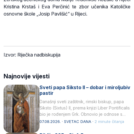
Kristina Krstaš i Eva Perčinić te zbor učenika Katoličke
osnovne škole „Josip Pavlišić“ u Rijeci.
Izvor: Riječka nadbiskupija
Najnovije vijesti
Sveti papa Siksto II – dobar i miroljubiv
pastir
Današnji sveti zaštitnik, rimski biskup, papa
Siksto (Sixtus) II, prema knjizi Liber Pontificalis
bio je rođenjem Grk. Obnovio je odnose s
afričkim…
07.08.2026. · SVETAC DANA ·
2 minute čitanja