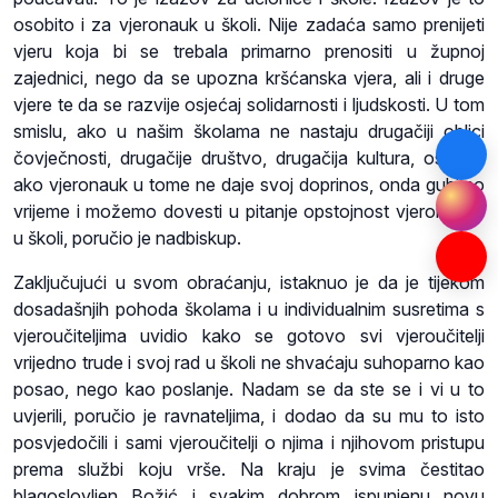
osobito i za vjeronauk u školi. Nije zadaća samo prenijeti
vjeru koja bi se trebala primarno prenositi u župnoj
zajednici, nego da se upozna kršćanska vjera, ali i druge
vjere te da se razvije osjećaj solidarnosti i ljudskosti. U tom
smislu, ako u našim školama ne nastaju drugačiji oblici
čovječnosti, drugačije društvo, drugačija kultura, osobito
ako vjeronauk u tome ne daje svoj doprinos, onda gubimo
vrijeme i možemo dovesti u pitanje opstojnost vjeronauka
u školi, poručio je nadbiskup.
Zaključujući u svom obraćanju, istaknuo je da je tijekom
dosadašnjih pohoda školama i u individualnim susretima s
vjeroučiteljima uvidio kako se gotovo svi vjeroučitelji
vrijedno trude i svoj rad u školi ne shvaćaju suhoparno kao
posao, nego kao poslanje. Nadam se da ste se i vi u to
uvjerili, poručio je ravnateljima, i dodao da su mu to isto
posvjedočili i sami vjeroučitelji o njima i njihovom pristupu
prema službi koju vrše. Na kraju je svima čestitao
blagoslovljen Božić i svakim dobrom ispunjenu novu