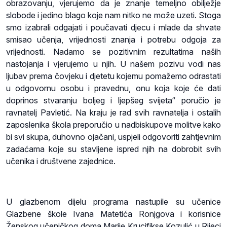
obrazovanju, vjerujemo da je znanje temeljno obilježje
slobode i jedino blago koje nam nitko ne može uzeti. Stoga
smo izabrali odgajati i poučavati djecu i mlade da shvate
smisao učenja, vrijednosti znanja i potrebu odgoja za
vrijednosti. Nadamo se pozitivnim rezultatima naših
nastojanja i vjerujemo u njih. U našem pozivu vodi nas
ljubav prema čovjeku i djetetu kojemu pomažemo odrastati
u odgovornu osobu i pravednu, onu koja koje će dati
doprinos stvaranju boljeg i ljepšeg svijeta“ poručio je
ravnatelj Pavletić. Na kraju je rad svih ravnatelja i ostalih
zaposlenika škola preporučio u nadbiskupove molitve kako
bi svi skupa, duhovno ojačani, uspjeli odgovoriti zahtjevnim
zadaćama koje su stavljene ispred njih na dobrobit svih
učenika i društvene zajednice.
U glazbenom dijelu programa nastupile su učenice
Glazbene škole Ivana Matetića Ronjgova i korisnice
Ženskog učeničkog doma Marije Krucifikse Kozulić u Rijeci