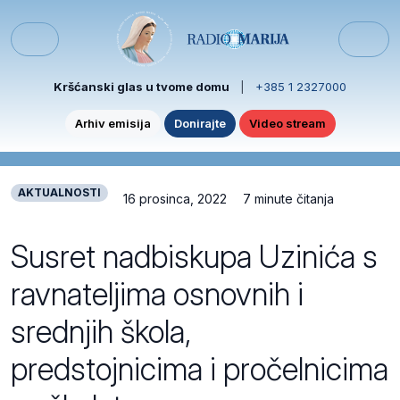
Skip to content
Skip to footer
Menu
Kršćanski glas u tvome domu
|
+385 1 2327000
Arhiv emisija
Donirajte
Video stream
AKTUALNOSTI
16 prosinca, 2022
7 minute čitanja
Susret nadbiskupa Uzinića s
ravnateljima osnovnih i
srednjih škola,
predstojnicima i pročelnicima