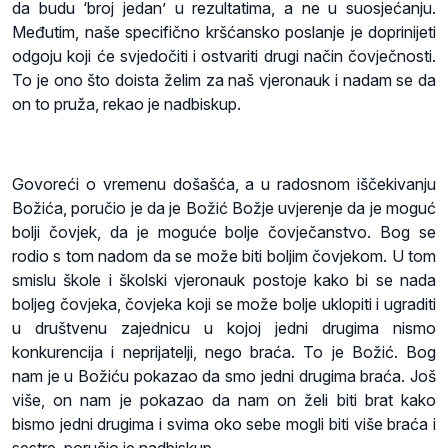
da budu ‘broj jedan’ u rezultatima, a ne u suosjećanju.
Međutim, naše specifično kršćansko poslanje je doprinijeti
odgoju koji će svjedočiti i ostvariti drugi način čovječnosti.
To je ono što doista želim za naš vjeronauk i nadam se da
on to pruža, rekao je nadbiskup.
Govoreći o vremenu došašća, a u radosnom iščekivanju
Božića, poručio je da je Božić Božje uvjerenje da je moguć
bolji čovjek, da je moguće bolje čovječanstvo. Bog se
rodio s tom nadom da se može biti boljim čovjekom. U tom
smislu škole i školski vjeronauk postoje kako bi se nada
boljeg čovjeka, čovjeka koji se može bolje uklopiti i ugraditi
u društvenu zajednicu u kojoj jedni drugima nismo
konkurencija i neprijatelji, nego braća. To je Božić. Bog
nam je u Božiću pokazao da smo jedni drugima braća. Još
više, on nam je pokazao da nam on želi biti brat kako
bismo jedni drugima i svima oko sebe mogli biti više braća i