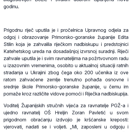
godinu.
Prigodnu riječ uputila je i pročelnica Upravnog odjela za
odgoj i obrazovanje Primorsko-goranske županije Edita
Stilin koja je zahvalila riječkom nadbiskupu i predstojnici
Katehetskog ureda na dosadašnjoj izvrsnoj suradnji. Riječi
zahvale uputila je i svim ravnateljima na požrtvovnom radu
u izazovnim vremenima, osobito u aktualnoj situaciji ratnih
stradanja u Ukrajini zbog čega oko 200 učenika iz ove
ratom zahvaćene zemlje trenutno pohađa osnovne i
srednje škole Primorsko-goranske županije, u čemu im
pomaže kroz različite vidove pomoći i Riječka nadbiskupija.
Voditelj Županijskih stručnih vijeća za ravnatelje PGŽ-a i
ujedno ravnatelj OŠ Hreljin Zoran Pavletić u svom
prigodnom obraćanju izdvojio je kršćanske kreposti:
vjerovati, nadati se i voljeti. „Mi, zaposleni u odgoju i