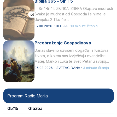
Biblija 365 – Sir 1-5
Sir 1-5 1 I. ZBIRKA IZREKA Otajstvo mudrosti
Svaka je mudrost od Gospoda i s njime je
dovijeka.2 Tko će…
07.08.2026. · BIBLIJA ·
10 minute čitanja
Preobraženje Gospodinovo
Danas slavimo uzvišeni događaj iz Kristova
života, o kojem nas izvješćuju evanđelisti
Matej, Marko i Luka te sveti Petar u svojoj
drugoj…
06.08.2026. · SVETAC DANA ·
3 minute čitanja
Program Radio Marija
05:15
Glazba