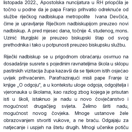
listopada 2022., Apostolska nuncijatura u RH priopćila je
točno u podne da je papa Franjo prihvatio odreknuće od
službe riječkog nadbiskupa metropolite Ivana Devčića,
čime je upravljanje Riječkom nadbiskupijom preuzeo novi
nadbiskup. A pred mjesec dana, točnije 4. studenog, mons.
Uzinić liturgijski je preuzeo biskupski štap od svog
prethodnika i tako u potpunosti preuzeo biskupsku službu.
Riječki nadbiskup se u prigodnom obraćanju osvrnuo na
dosadašnje susrete s pojedinim ravnateljima škola u sklopu
pastirskih vizitacija župa kazavši da se tijekom istih osjećao
uvijek prihvaćenim. Parafrazirajući misli pape Franje iz
knjige „O odgoju“, a u kontekstu uloge odgoja, odgojitelja i
vjeronauka u školama, kao razlog zbog kojega je prisutan
isti u školi, istaknuo je nadu u novo čovječanstvo i
mogućnost drugačijeg svijeta. Želimo širiti nadu,
mogućnost novog čovjeka. Mnoge ustanove žele
obrazovanjem stvoriti vukove, a ne braću. Odgajaju za
natjecanje i uspjeh na štetu drugih. Mnogi učenike potiču