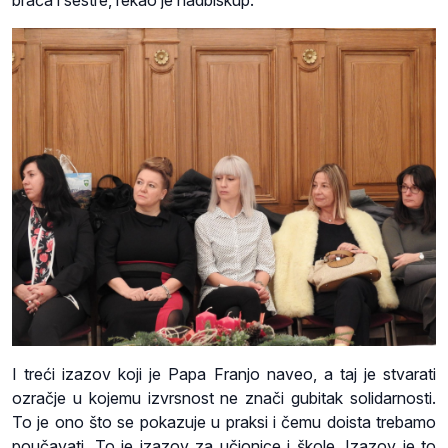
braća i sestre, rekao je nadbiskup.
I treći izazov koji je Papa Franjo naveo, a taj je stvarati
ozračje u kojemu izvrsnost ne znači gubitak solidarnosti.
To je ono što se pokazuje u praksi i čemu doista trebamo
poučavati. To je izazov za učionice i škole. Izazov je to