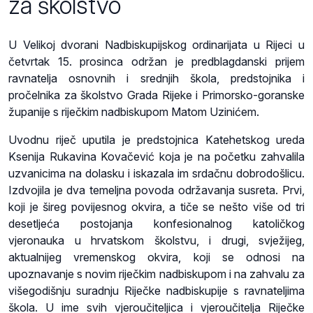
za školstvo
U Velikoj dvorani Nadbiskupijskog ordinarijata u Rijeci u
četvrtak 15. prosinca održan je predblagdanski prijem
ravnatelja osnovnih i srednjih škola, predstojnika i
pročelnika za školstvo Grada Rijeke i Primorsko-goranske
županije s riječkim nadbiskupom Matom Uzinićem.
Uvodnu riječ uputila je predstojnica Katehetskog ureda
Ksenija Rukavina Kovačević koja je na početku zahvalila
uzvanicima na dolasku i iskazala im srdačnu dobrodošlicu.
Izdvojila je dva temeljna povoda održavanja susreta. Prvi,
koji je šireg povijesnog okvira, a tiče se nešto više od tri
desetljeća postojanja konfesionalnog katoličkog
vjeronauka u hrvatskom školstvu, i drugi, svježijeg,
aktualnijeg vremenskog okvira, koji se odnosi na
upoznavanje s novim riječkim nadbiskupom i na zahvalu za
višegodišnju suradnju Riječke nadbiskupije s ravnateljima
škola. U ime svih vjeroučiteljica i vjeroučitelja Riječke