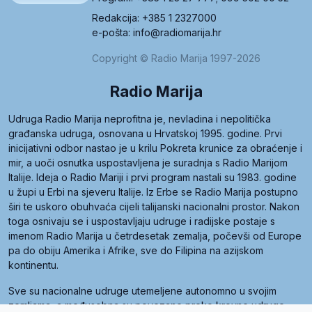
Redakcija: +385 1 2327000
e-pošta: info@radiomarija.hr
Copyright © Radio Marija 1997-2026
Radio Marija
Udruga Radio Marija neprofitna je, nevladina i nepolitička
građanska udruga, osnovana u Hrvatskoj 1995. godine. Prvi
inicijativni odbor nastao je u krilu Pokreta krunice za obraćenje i
mir, a uoči osnutka uspostavljena je suradnja s Radio Marijom
Italije. Ideja o Radio Mariji i prvi program nastali su 1983. godine
u župi u Erbi na sjeveru Italije. Iz Erbe se Radio Marija postupno
širi te uskoro obuhvaća cijeli talijanski nacionalni prostor. Nakon
toga osnivaju se i uspostavljaju udruge i radijske postaje s
imenom Radio Marija u četrdesetak zemalja, počevši od Europe
pa do obiju Amerika i Afrike, sve do Filipina na azijskom
kontinentu.
Sve su nacionalne udruge utemeljene autonomno u svojim
zemljama, a međusobna su povezane preko krovne udruge