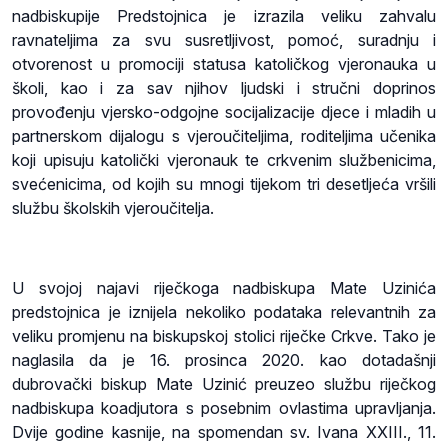
nadbiskupije Predstojnica je izrazila veliku zahvalu
ravnateljima za svu susretljivost, pomoć, suradnju i
otvorenost u promociji statusa katoličkog vjeronauka u
školi, kao i za sav njihov ljudski i stručni doprinos
provođenju vjersko-odgojne socijalizacije djece i mladih u
partnerskom dijalogu s vjeroučiteljima, roditeljima učenika
koji upisuju katolički vjeronauk te crkvenim službenicima,
svećenicima, od kojih su mnogi tijekom tri desetljeća vršili
službu školskih vjeroučitelja.
U svojoj najavi riječkoga nadbiskupa Mate Uzinića
predstojnica je iznijela nekoliko podataka relevantnih za
veliku promjenu na biskupskoj stolici riječke Crkve. Tako je
naglasila da je 16. prosinca 2020. kao dotadašnji
dubrovački biskup Mate Uzinić preuzeo službu riječkog
nadbiskupa koadjutora s posebnim ovlastima upravljanja.
Dvije godine kasnije, na spomendan sv. Ivana XXIII., 11.