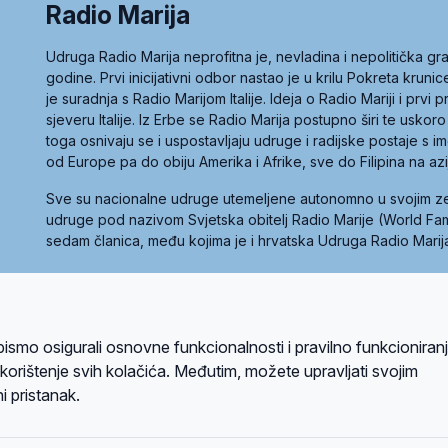
Radio Marija
Udruga Radio Marija neprofitna je, nevladina i nepolitička 
godine. Prvi inicijativni odbor nastao je u krilu Pokreta kruni
je suradnja s Radio Marijom Italije. Ideja o Radio Mariji i prvi
sjeveru Italije. Iz Erbe se Radio Marija postupno širi te uskoro
toga osnivaju se i uspostavljaju udruge i radijske postaje s
od Europe pa do obiju Amerika i Afrike, sve do Filipina na az
Sve su nacionalne udruge utemeljene autonomno u svojim 
udruge pod nazivom Svjetska obitelj Radio Marije (World Famil
sedam članica, među kojima je i hrvatska Udruga Radio Marij
la privatnosti
Kolačići
Uvjeti korištenja
bismo osigurali osnovne funkcionalnosti i pravilno funkcioniran
A sustavom
a korištenje svih kolačića. Međutim, možete upravljati svojim
i pristanak.