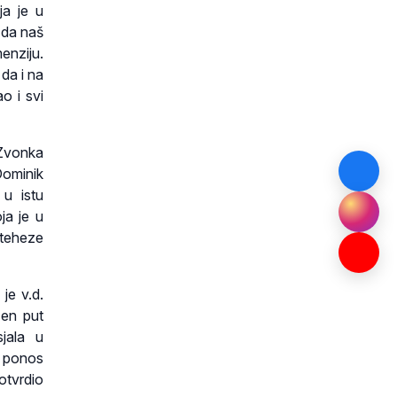
ja je u
 da naš
enziju.
da i na
o i svi
Zvonka
Dominik
 u istu
ja je u
ateheze
je v.d.
žen put
sjala u
na ponos
otvrdio