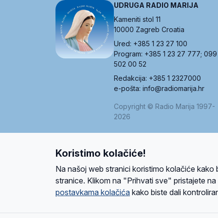
UDRUGA RADIO MARIJA
Kameniti stol 11
10000 Zagreb Croatia
Ured: +385 1 23 27 100
Program: +385 1 23 27 777; 099
502 00 52
Redakcija: +385 1 2327000
e-pošta: info@radiomarija.hr
Copyright © Radio Marija 1997-
2026
Koristimo kolačiće!
O nama
Radio
Program
Volonteri
Prijatelji
Kontakt
Pravi
Na našoj web stranici koristimo kolačiće kako 
Ova stranica je zaštićena Google reCAPTCH
stranice. Klikom na "Prihvati sve" pristajete n
postavkama kolačića
kako biste dali kontroliran
Design and development
SIK
&
C-Tel