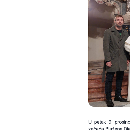
U petak 9. prosinc
začeća Blažene Djev