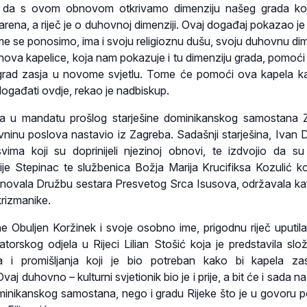
je da s ovom obnovom otkrivamo dimenziju našeg grada ko
arena, a riječ je o duhovnoj dimenziji. Ovaj događaj pokazao je
me se ponosimo, ima i svoju religioznu dušu, svoju duhovnu dim
va kapelice, koja nam pokazuje i tu dimenziju grada, pomoći 
 grad zasja u novome svjetlu. Tome će pomoći ova kapela ka
događati ovdje, rekao je nadbiskup.
a u mandatu prošlog starješine dominikanskog samostana 
avninu poslova nastavio iz Zagreba. Sadašnji starješina, Ivan 
 svima koji su doprinijeli njezinoj obnovi, te izdvojio da su
jzije Stepinac te službenica Božja Marija Krucifiksa Kozulić ko
 osnovala Družbu sestara Presvetog Srca Isusova, održavala k
krizmanike.
ne Obuljen Koržinek i svoje osobno ime, prigodnu riječ uputila 
torskog odjela u Rijeci Lilian Stošić koja je predstavila slo
va i promišljanja koji je bio potreban kako bi kapela za
aj duhovno – kulturni svjetionik bio je i prije, a bit će i sada 
minikanskog samostana, nego i gradu Rijeke što je u govoru p