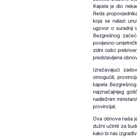
Kapela je dio nek
Reda propovjednika
koja se nalazi unu
ugovor o suradnji 
Bezgrešnog začeća
povijesno-umjetnič
zidni oslici prekriv
predstavljena obno
Izražavajući zado
omogućili, provinci
kapela Bezgrešnog 
najznačajnijeg got
nadležnim ministarst
provincijal.
Ova obnova naša je 
dužni učiniti za bud
kako bi nas izgrađiv