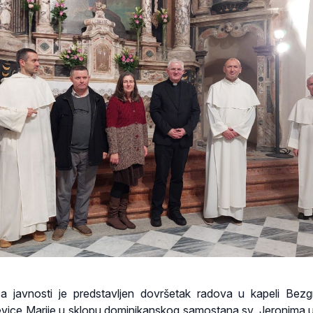
a javnosti je predstavljen dovršetak radova u kapeli Bez
ice Marije u sklopu dominikanskog samostana sv. Jeronima u 