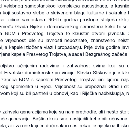
ad velebnog samostanskog kompleksa augustinaca, a kasni
 koji sustavno skrbe o skrivenom blagu kulturne i sakralne 
tar zidina samostana. 90-tih godina prošloga stoljeća sklop
između Grada Rijeke i dominikanskog samostana kako bi se
 BDM i Presvetog Trojstva te klaustar otvorili javnosti.
ke vrijednosti bile su javnosti nepoznate, znanstveno neist
eni, a kapele izložena vlazi i propadanju. Prije dvije godine jav
vljena kapela Presvetog Trojstva, a sada i Bezgrešnog začeć
voljstvo učinjenim radovima i zahvalnost svima koji su 
jal Hrvatske dominikanske provincije Slavko Slišković je ista
začeća BDM s kapelom Presvetog Trojstva čini cjelinu naj
ičkog spomenika u Rijeci. Vrijednost su prepoznali Grad i d
vom koji su bili partneri u obnovi, kao i Riječka nadbiskupija, 
zahvala generacijama koje su nam prethodile, ali i nešto što s
uće generacije. Baština koju smo naslijedili treba biti očuvana
ala, ali i za one koji će doći nakon nas, rekao je riječki nadbis