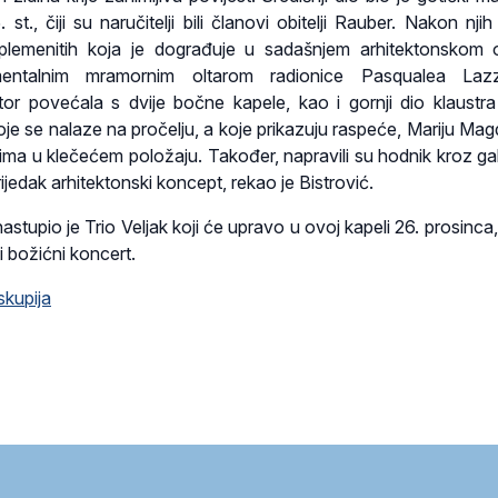
st., čiji su naručitelji bili članovi obitelji Rauber. Nakon nji
a plemenitih koja je dograđuje u sadašnjem arhitektonskom o
entalnim mramornim oltarom radionice Pasqualea Lazzar
tor povećala s dvije bočne kapele, kao i gornji dio klaustra 
koje se nalaze na pročelju, a koje prikazuju raspeće, Mariju Mag
nima u klečećem položaju. Također, napravili su hodnik kroz gale
rijedak arhitektonski koncept, rekao je Bistrović.
stupio je Trio Veljak koji će upravo u ovoj kapeli 26. prosinca
i božićni koncert.
skupija