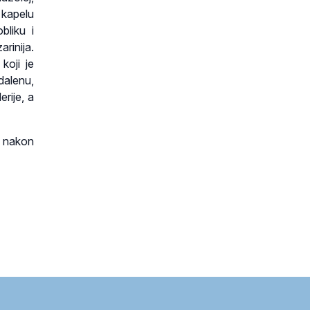
h kapelu
bliku i
inija.
koji je
dalenu,
rije, a
, nakon