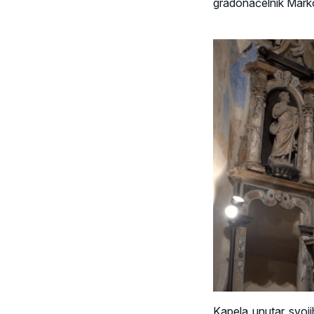
gradonačelnik Marko
Kapela unutar svojih