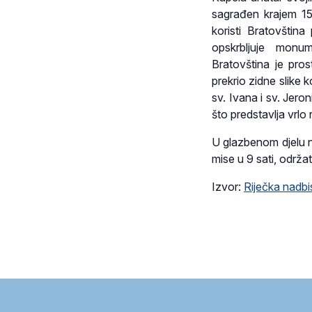
sagrađen krajem 15. 
koristi Bratovštin
opskrbljuje monum
Bratovština je pros
prekrio zidne slike 
sv. Ivana i sv. Jero
što predstavlja vrlo 
U glazbenom djelu na
mise u 9 sati, održat
Izvor:
Riječka nadbi