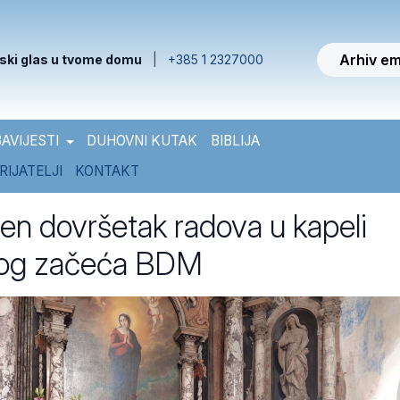
Arhiv em
ski glas u tvome domu
|
+385 1 2327000
AVIJESTI
DUHOVNI KUTAK
BIBLIJA
RIJATELJI
KONTAKT
jen dovršetak radova u kapeli
og začeća BDM