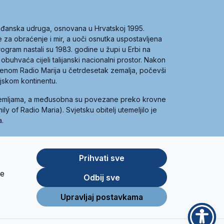
građanska udruga, osnovana u Hrvatskoj 1995.
ce za obraćenje i mir, a uoči osnutka uspostavljena
 program nastali su 1983. godine u župi u Erbi na
 obuhvaća cijeli talijanski nacionalni prostor. Nakon
 imenom Radio Marija u četrdesetak zemalja, počevši
ijskom kontinentu.
zemljama, a međusobna su povezane preko krovne
y of Radio Maria). Svjetsku obitelj utemeljilo je
a.
Prihvati sve
je
App
Google
Odbij sve
Store
Play
Upravljaj postavkama