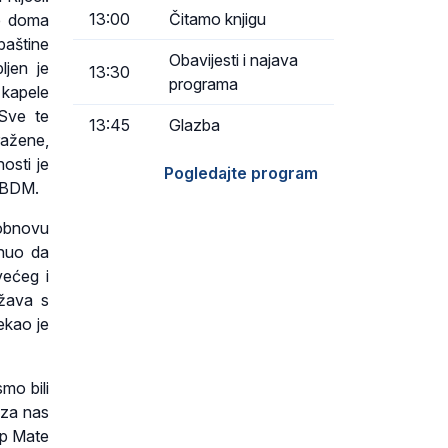
13:00
Čitamo knjigu
je doma
baštine
Obavijesti i najava
ljen je
13:30
programa
 kapele
 Sve te
13:45
Glazba
ražene,
nosti je
Pogledajte program
a BDM.
obnovu
knuo da
većeg i
ržava s
rekao je
mo bili
 za nas
kup Mate