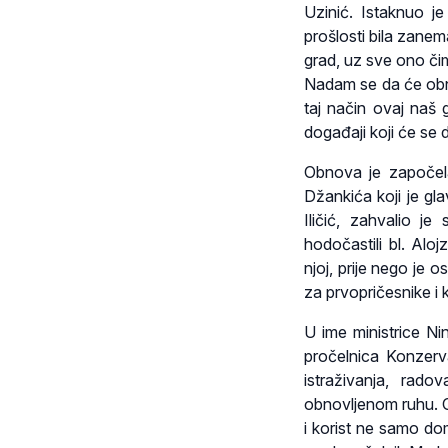
Uzinić. Istaknuo 
prošlosti bila zanem
grad, uz sve ono či
Nadam se da će obno
taj način ovaj naš
događaji koji će se 
Obnova je započel
Džankića koji je gl
Iličić, zahvalio je
hodočastili bl. Alo
njoj, prije nego je
za prvopričesnike i 
U ime ministrice Ni
pročelnica Konzerva
istraživanja, rado
obnovljenom ruhu. Ov
i korist ne samo do