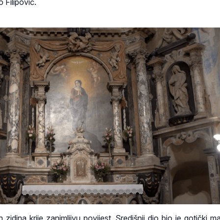
 Filipović.
 zidina krije zanimljivu povijest. Središnji dio bio je gotički m