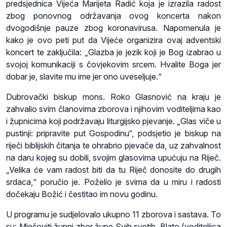
predsjednica Vijeća Marijeta Radić koja je izrazila radost
zbog ponovnog održavanja ovog koncerta nakon
dvogodišnje pauze zbog koronavirusa. Napomenula je
kako je ovo peti put da Vijeće organizira ovaj adventski
koncert te zaključila: „Glazba je jezik koji je Bog izabrao u
svojoj komunikaciji s čovjekovim srcem. Hvalite Boga jer
dobar je, slavite mu ime jer ono uveseljuje.“
Dubrovački biskup mons. Roko Glasnović na kraju je
zahvalio svim članovima zborova i njihovim voditeljima kao
i župnicima koji podržavaju liturgijsko pjevanje. „Glas viče u
pustinji: pripravite put Gospodinu“, podsjetio je biskup na
riječi biblijskih čitanja te ohrabrio pjevače da, uz zahvalnost
na daru kojeg su dobili, svojim glasovima upućuju na Riječ.
„Velika će vam radost biti da tu Riječ donosite do drugih
srdaca,“ poručio je. Poželio je svima da u miru i radosti
dočekaju Božić i čestitao im novu godinu.
U programu je sudjelovalo ukupno 11 zborova i sastava. To
su: Mješoviti župni zbor župe Svih svetih, Blato (voditeljica