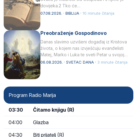
dovijeka.2 Tko će…
07.08.2026. · BIBLIJA ·
10 minute čitanja
Preobraženje Gospodinovo
Danas slavimo uzvišeni događaj iz Kristova
života, o kojem nas izvješćuju evanđelisti
Matej, Marko i Luka te sveti Petar u svojoj
drugoj…
06.08.2026. · SVETAC DANA ·
3 minute čitanja
Program Radio Marija
03:30
Čitamo knjigu (R)
04:00
Glazba
04:30
Biti prijatelj (R)