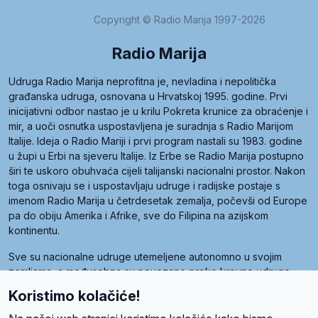
Copyright © Radio Marija 1997-2026
Radio Marija
Udruga Radio Marija neprofitna je, nevladina i nepolitička
građanska udruga, osnovana u Hrvatskoj 1995. godine. Prvi
inicijativni odbor nastao je u krilu Pokreta krunice za obraćenje i
mir, a uoči osnutka uspostavljena je suradnja s Radio Marijom
Italije. Ideja o Radio Mariji i prvi program nastali su 1983. godine
u župi u Erbi na sjeveru Italije. Iz Erbe se Radio Marija postupno
širi te uskoro obuhvaća cijeli talijanski nacionalni prostor. Nakon
toga osnivaju se i uspostavljaju udruge i radijske postaje s
imenom Radio Marija u četrdesetak zemalja, počevši od Europe
pa do obiju Amerika i Afrike, sve do Filipina na azijskom
kontinentu.
Sve su nacionalne udruge utemeljene autonomno u svojim
zemljama, a međusobna su povezane preko krovne udruge
pod nazivom Svjetska obitelj Radio Marije (World Family of
Koristimo kolačiće!
Radio Maria). Svjetsku obitelj utemeljilo je sedam članica, među
kojima je i hrvatska Udruga Radio Marija.