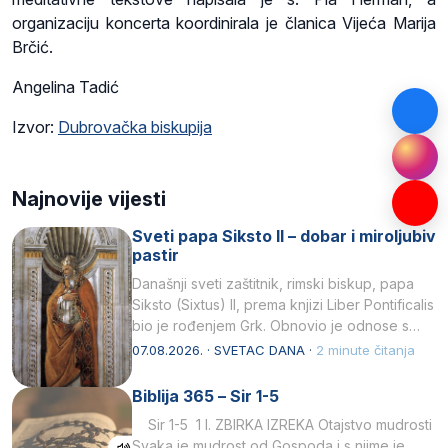
organizaciju koncerta koordinirala je članica Vijeća Marija
Brčić.
Angelina Tadić
Izvor:
Dubrovačka biskupija
Najnovije vijesti
Sveti papa Siksto II – dobar i miroljubiv
pastir
Današnji sveti zaštitnik, rimski biskup, papa
Siksto (Sixtus) II, prema knjizi Liber Pontificalis
bio je rođenjem Grk. Obnovio je odnose s
afričkim…
07.08.2026. · SVETAC DANA ·
2 minute čitanja
Biblija 365 – Sir 1-5
Sir 1-5 1 I. ZBIRKA IZREKA Otajstvo mudrosti
Svaka je mudrost od Gospoda i s njime je