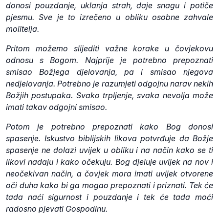
donosi pouzdanje, uklanja strah, daje snagu i potiče
pjesmu. Sve je to izrečeno u obliku osobne zahvale
molitelja.
Pritom možemo slijediti važne korake u čovjekovu
odnosu s Bogom. Najprije je potrebno prepoznati
smisao Božjega djelovanja, pa i smisao njegova
nedjelovanja. Potrebno je razumjeti odgojnu narav nekih
Božjih postupaka. Svako trpljenje, svaka nevolja može
imati takav odgojni smisao.
Potom je potrebno prepoznati kako Bog donosi
spasenje. Iskustvo biblijskih likova potvrđuje da Božje
spasenje ne dolazi uvijek u obliku i na način kako se ti
likovi nadaju i kako očekuju. Bog djeluje uvijek na nov i
neočekivan način, a čovjek mora imati uvijek otvorene
oči duha kako bi ga mogao prepoznati i priznati. Tek će
tada naći sigurnost i pouzdanje i tek će tada moći
radosno pjevati Gospodinu.