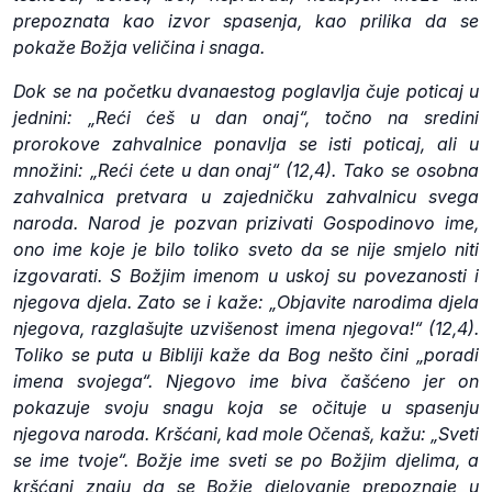
prepoznata kao izvor spasenja, kao prilika da se
pokaže Božja veličina i snaga.
Dok se na početku dvanaestog poglavlja čuje poticaj u
jednini: „Reći ćeš u dan onaj“, točno na sredini
prorokove zahvalnice ponavlja se isti poticaj, ali u
množini: „Reći ćete u dan onaj“ (12,4). Tako se osobna
zahvalnica pretvara u zajedničku zahvalnicu svega
naroda. Narod je pozvan prizivati Gospodinovo ime,
ono ime koje je bilo toliko sveto da se nije smjelo niti
izgovarati. S Božjim imenom u uskoj su povezanosti i
njegova djela. Zato se i kaže: „Objavite narodima djela
njegova, razglašujte uzvišenost imena njegova!“ (12,4).
Toliko se puta u Bibliji kaže da Bog nešto čini „poradi
imena svojega“. Njegovo ime biva čašćeno jer on
pokazuje svoju snagu koja se očituje u spasenju
njegova naroda. Kršćani, kad mole Očenaš, kažu: „Sveti
se ime tvoje“. Božje ime sveti se po Božjim djelima, a
kršćani znaju da se Božje djelovanje prepoznaje u