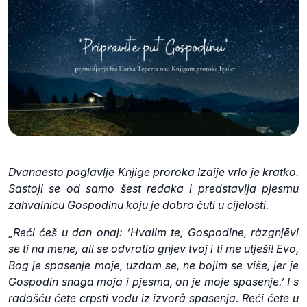
Dvanaesto poglavlje Knjige proroka Izaije vrlo je kratko.
Sastoji se od samo šest redaka i predstavlja pjesmu
zahvalnicu Gospodinu koju je dobro čuti u cijelosti.
„Reći ćeš u dan onaj: ‘Hvalim te, Gospodine, ràzgnjēvi
se ti na mene, ali se odvratio gnjev tvoj i ti me utješi! Evo,
Bog je spasenje moje, uzdam se, ne bojim se više, jer je
Gospodin snaga moja i pjesma, on je moje spasenje.’ I s
radošću ćete crpsti vodu iz izvorâ spasenja. Reći ćete u