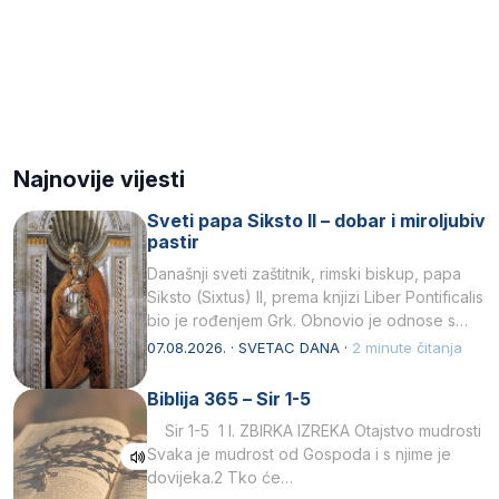
Najnovije vijesti
Sveti papa Siksto II – dobar i miroljubiv
pastir
Današnji sveti zaštitnik, rimski biskup, papa
Siksto (Sixtus) II, prema knjizi Liber Pontificalis
bio je rođenjem Grk. Obnovio je odnose s
afričkim…
07.08.2026. · SVETAC DANA ·
2 minute čitanja
Biblija 365 – Sir 1-5
Sir 1-5 1 I. ZBIRKA IZREKA Otajstvo mudrosti
Svaka je mudrost od Gospoda i s njime je
dovijeka.2 Tko će…