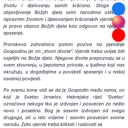
životu i djelovanju samih kršćana. Stoga se i
objavljivanje Božjih djela svim narodima ostvaruje
ispravnim životom i djelovanjem kršćanskih vjernika. To
je prava objava Božjih djela kao odgovor na njegovo
spasenje.
Prorokova zahvalnica potom poziva na pjevanje
Gospodinu jer on „stvori divote“. Vjernik treba uvijek biti
osjetljiv na Božje djelo. Njegove divote prepoznaju se u
svem stvorenju, u ljepotama prirode, u ljudima koji nas
okružuju, u događajima u povijesti spasenja i u našoj
osobnoj povijesti.
Po svemu tome vidi se da je Gospodin među nama, on
koji je Svetac Izraelov. Hebrejska riječ ‘Svetac’
označava nekoga tko je izdvojen i posvećen za nešto
novo i posebno. Bog je sasvim izdvojen od svega
drugoga, ali u isto vrijeme i sasvim posvećen svome
narodu. Zato vjernik treba kliktati i radovati se.