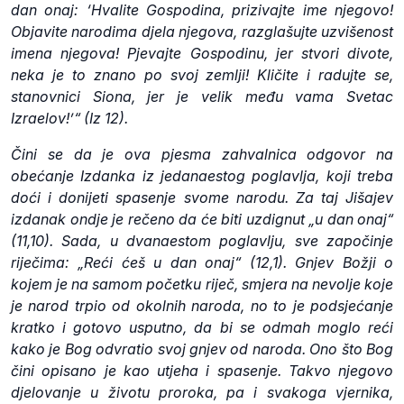
dan onaj: ‘Hvalite Gospodina, prizivajte ime njegovo!
Objavite narodima djela njegova, razglašujte uzvišenost
imena njegova! Pjevajte Gospodinu, jer stvori divote,
neka je to znano po svoj zemlji! Kličite i radujte se,
stanovnici Siona, jer je velik među vama Svetac
Izraelov!’“ (Iz 12).
Čini se da je ova pjesma zahvalnica odgovor na
obećanje Izdanka iz jedanaestog poglavlja, koji treba
doći i donijeti spasenje svome narodu. Za taj Jišajev
izdanak ondje je rečeno da će biti uzdignut „u dan onaj“
(11,10). Sada, u dvanaestom poglavlju, sve započinje
riječima: „Reći ćeš u dan onaj“ (12,1). Gnjev Božji o
kojem je na samom početku riječ, smjera na nevolje koje
je narod trpio od okolnih naroda, no to je podsjećanje
kratko i gotovo usputno, da bi se odmah moglo reći
kako je Bog odvratio svoj gnjev od naroda. Ono što Bog
čini opisano je kao utjeha i spasenje. Takvo njegovo
djelovanje u životu proroka, pa i svakoga vjernika,