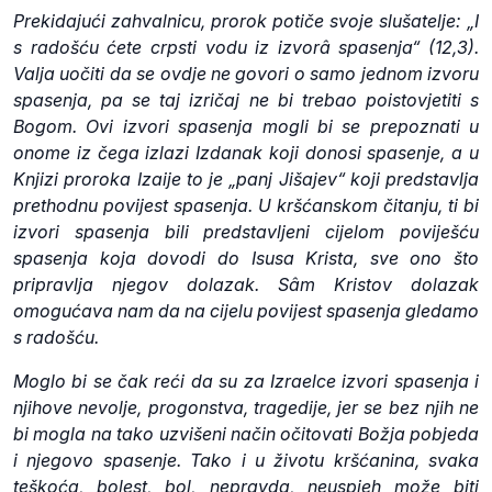
Prekidajući zahvalnicu, prorok potiče svoje slušatelje: „I
s radošću ćete crpsti vodu iz izvorâ spasenja“ (12,3).
Valja uočiti da se ovdje ne govori o samo jednom izvoru
spasenja, pa se taj izričaj ne bi trebao poistovjetiti s
Bogom. Ovi izvori spasenja mogli bi se prepoznati u
onome iz čega izlazi Izdanak koji donosi spasenje, a u
Knjizi proroka Izaije to je „panj Jišajev“ koji predstavlja
prethodnu povijest spasenja. U kršćanskom čitanju, ti bi
izvori spasenja bili predstavljeni cijelom poviješću
spasenja koja dovodi do Isusa Krista, sve ono što
pripravlja njegov dolazak. Sâm Kristov dolazak
omogućava nam da na cijelu povijest spasenja gledamo
s radošću.
Moglo bi se čak reći da su za Izraelce izvori spasenja i
njihove nevolje, progonstva, tragedije, jer se bez njih ne
bi mogla na tako uzvišeni način očitovati Božja pobjeda
i njegovo spasenje. Tako i u životu kršćanina, svaka
teškoća, bolest, bol, nepravda, neuspjeh može biti