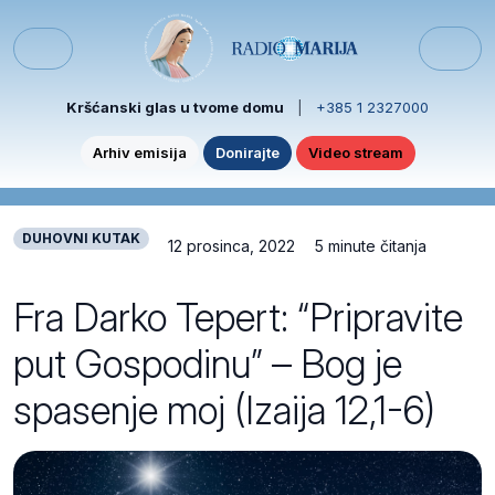
Skip to content
Skip to footer
Menu
Kršćanski glas u tvome domu
|
+385 1 2327000
Arhiv emisija
Donirajte
Video stream
DUHOVNI KUTAK
12 prosinca, 2022
5 minute čitanja
Fra Darko Tepert: “Pripravite
put Gospodinu” – Bog je
spasenje moj (Izaija 12,1-6)