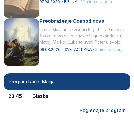
07.08.2026. · BIBLIJA ·
10 minute čitanja
Preobraženje Gospodinovo
Danas slavimo uzvišeni događaj iz Kristova
života, o kojem nas izvješćuju evanđelisti
Matej, Marko i Luka te sveti Petar u svojoj
drugoj…
06.08.2026. · SVETAC DANA ·
3 minute čitanja
Program Radio Marija
23:45
Glazba
Pogledajte program