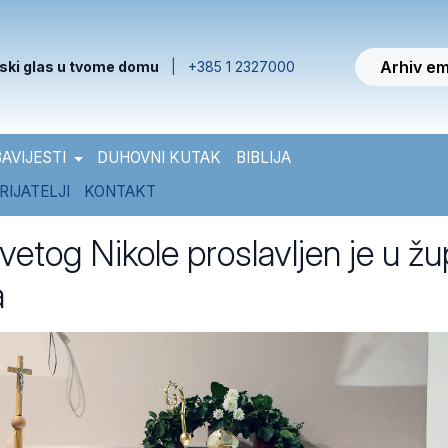
Arhiv em
ski glas u tvome domu
|
+385 1 2327000
AVIJESTI
DUHOVNI KUTAK
BIBLIJA
RIJATELJI
KONTAKT
etog Nikole proslavljen je u žu
a