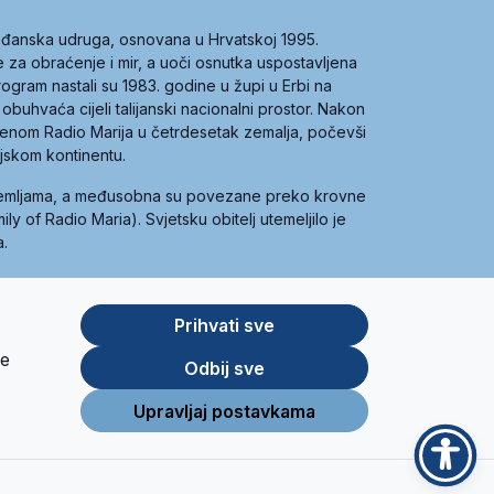
građanska udruga, osnovana u Hrvatskoj 1995.
ce za obraćenje i mir, a uoči osnutka uspostavljena
 program nastali su 1983. godine u župi u Erbi na
 obuhvaća cijeli talijanski nacionalni prostor. Nakon
 imenom Radio Marija u četrdesetak zemalja, počevši
ijskom kontinentu.
zemljama, a međusobna su povezane preko krovne
y of Radio Maria). Svjetsku obitelj utemeljilo je
a.
Prihvati sve
je
App
Google
Odbij sve
Store
Play
Upravljaj postavkama