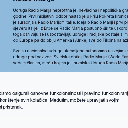
Udruga Radio Marija neprofitna je, nevladina i nepolitička 
godine. Prvi inicijativni odbor nastao je u krilu Pokreta kruni
je suradnja s Radio Marijom Italije. Ideja o Radio Mariji i prvi
sjeveru Italije. Iz Erbe se Radio Marija postupno širi te uskoro
toga osnivaju se i uspostavljaju udruge i radijske postaje s
od Europe pa do obiju Amerika i Afrike, sve do Filipina na az
Sve su nacionalne udruge utemeljene autonomno u svojim 
udruge pod nazivom Svjetska obitelj Radio Marije (World Famil
sedam članica, među kojima je i hrvatska Udruga Radio Marij
la privatnosti
Kolačići
Uvjeti korištenja
bismo osigurali osnovne funkcionalnosti i pravilno funkcioniran
A sustavom
a korištenje svih kolačića. Međutim, možete upravljati svojim
i pristanak.