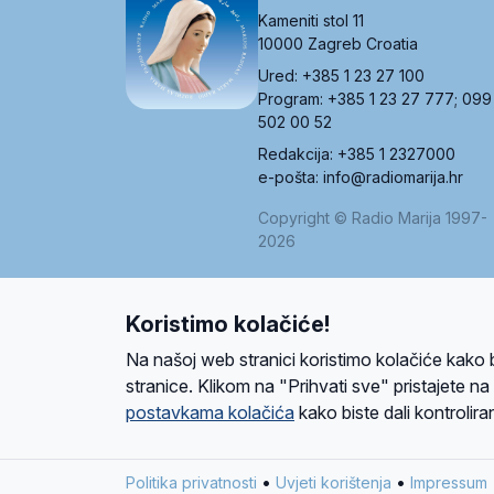
Kameniti stol 11
10000 Zagreb Croatia
Ured: +385 1 23 27 100
Program: +385 1 23 27 777; 099
502 00 52
Redakcija: +385 1 2327000
e-pošta: info@radiomarija.hr
Copyright © Radio Marija 1997-
2026
Koristimo kolačiće!
O nama
Radio
Program
Volonteri
Prijatelji
Kontakt
Pravi
Na našoj web stranici koristimo kolačiće kako 
Ova stranica je zaštićena Google reCAPTCH
stranice. Klikom na "Prihvati sve" pristajete n
postavkama kolačića
kako biste dali kontroliran
Design and development
SIK
&
C-Tel
•
•
Politika privatnosti
Uvjeti korištenja
Impressum