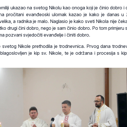
miliji ukazao na svetog Nikolu kao onoga koji je činio dobro i 
 na pročitani evanđeoski ulomak kazao je kako je danas u
lika, a radnika je malo. Naglasio je kako sveti Nikola nije ček
etko drugi čini dobro, nego je sam činio dobro. Po tom primjeru 
 pozvani svjedočiti evanđelje i činiti dobro.
 svetog Nikole prethodila je trodnevnica. Prvog dana trodne
blagoslovljen je kip sv. Nikole, te je održana i procesija s ki