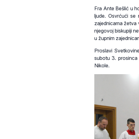
Fra Ante Bešlić u ho
ljude. Osvrćući se
zajednicama žetva ve
njegovoj biskupiji n
u župnim zajednicama
Proslavi Svetkovine
subotu 3. prosinca 
Nikole.