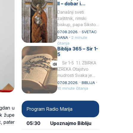
predaj se u…
II – dobar i
miroljubiv pastir
Današnji sveti
zaštitnik, rimski
biskup, papa Siksto
(Sixtus) II, prema
07.08.2026. · SVETAC
knjizi Liber
DANA ·
2 minute
Pontificalis bio je
čitanja
Biblija 365 – Sir 1-
rođenjem Grk.
5
Obnovio je odnose s
afričkim…
Sir 1-5 1 I. ZBIRKA
IZREKA Otajstvo
mudrosti Svaka je
mudrost od Gospoda
07.08.2026. · BIBLIJA ·
i s njime je dovijeka.2
10 minute čitanja
Tko će…
agdan u
Program Radio Marija
ik župe
ć, pater
05:30
Upoznajmo Bibliju