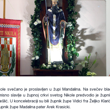
ole svečano je proslavljen u župi Mandalina. Na svečev bl
misno slavlje u župnoj crkvi svetog Nikole predvodio je župn
lić. U koncelebraciji su bili župnik župe Vidici fra Željko Klari
upnik župe Madalina pater Arek Krasicki.