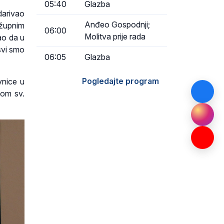
05:40
Glazba
darivao
Anđeo Gospodnji;
 župnim
06:00
Molitva prije rada
ao da u
svi smo
06:05
Glazba
Pogledajte program
vnice u
pom sv.