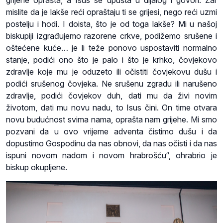
mislite da je lakše reći opraštaju ti se grijesi, nego reći uzmi
postelju i hodi. I doista, što je od toga lakše? Mi u našoj
biskupiji izgrađujemo razorene crkve, podižemo srušene i
oštećene kuće… je li teže ponovo uspostaviti normalno
stanje, podići ono što je palo i što je krhko, čovjekovo
zdravlje koje mu je oduzeto ili očistiti čovjekovu dušu i
podići srušenog čovjeka. Ne srušenu zgradu ili narušeno
zdravlje, podići čovjekov duh, dati mu da živi novim
životom, dati mu novu nadu, to Isus čini. On time otvara
novu budućnost svima nama, oprašta nam grijehe. Mi smo
pozvani da u ovo vrijeme adventa čistimo dušu i da
dopustimo Gospodinu da nas obnovi, da nas očisti i da nas
ispuni novom nadom i novom hrabrošću“, ohrabrio je
biskup okupljene.