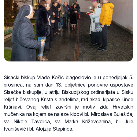
Sisački biskup Vlado Košić blagoslovio je u ponedjeljak 5.
prosinca, na sam dan 13. obljetnice ponovne uspostave
Sisačke biskupije, u atriju Biskupijskog ordinarijata u Sisku
reljef bičevanog Krista s anđelima, rad akad. kiparice Linde
Kršnjavi. Ovaj reljef završni je motiv zida Hrvatskih
mučenika na kojem se nalaze kipovi bl. Miroslava Bulešića,
sv. Nikole Tavelića, sv. Marka Križevčanina, bl. Jule
Ivanišević i bl. Alojzija Stepinca.