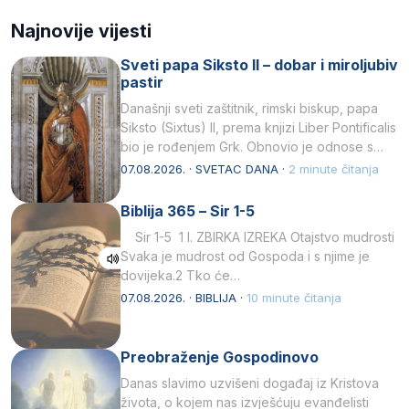
Najnovije vijesti
Sveti papa Siksto II – dobar i miroljubiv
pastir
Današnji sveti zaštitnik, rimski biskup, papa
Siksto (Sixtus) II, prema knjizi Liber Pontificalis
bio je rođenjem Grk. Obnovio je odnose s
afričkim…
07.08.2026. · SVETAC DANA ·
2 minute čitanja
Biblija 365 – Sir 1-5
Sir 1-5 1 I. ZBIRKA IZREKA Otajstvo mudrosti
Svaka je mudrost od Gospoda i s njime je
dovijeka.2 Tko će…
07.08.2026. · BIBLIJA ·
10 minute čitanja
Preobraženje Gospodinovo
Danas slavimo uzvišeni događaj iz Kristova
života, o kojem nas izvješćuju evanđelisti