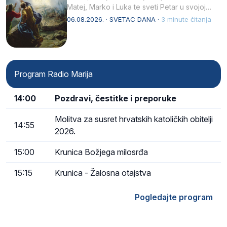
Matej, Marko i Luka te sveti Petar u svojoj
drugoj…
06.08.2026. · SVETAC DANA ·
3 minute čitanja
Program Radio Marija
14:00
Pozdravi, čestitke i preporuke
Molitva za susret hrvatskih katoličkih obitelji
14:55
2026.
15:00
Krunica Božjega milosrđa
15:15
Krunica - Žalosna otajstva
Pogledajte program