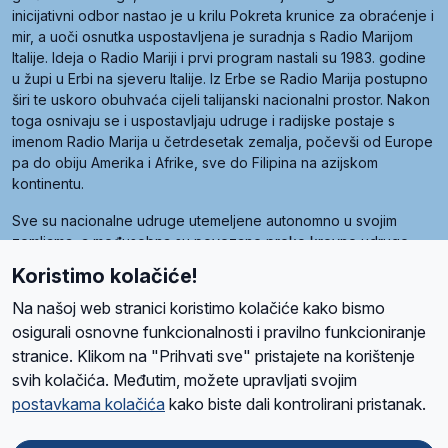
inicijativni odbor nastao je u krilu Pokreta krunice za obraćenje i
mir, a uoči osnutka uspostavljena je suradnja s Radio Marijom
Italije. Ideja o Radio Mariji i prvi program nastali su 1983. godine
u župi u Erbi na sjeveru Italije. Iz Erbe se Radio Marija postupno
širi te uskoro obuhvaća cijeli talijanski nacionalni prostor. Nakon
toga osnivaju se i uspostavljaju udruge i radijske postaje s
imenom Radio Marija u četrdesetak zemalja, počevši od Europe
pa do obiju Amerika i Afrike, sve do Filipina na azijskom
kontinentu.
Sve su nacionalne udruge utemeljene autonomno u svojim
zemljama, a međusobna su povezane preko krovne udruge
pod nazivom Svjetska obitelj Radio Marije (World Family of
Koristimo kolačiće!
Radio Maria). Svjetsku obitelj utemeljilo je sedam članica, među
kojima je i hrvatska Udruga Radio Marija.
Na našoj web stranici koristimo kolačiće kako bismo
osigurali osnovne funkcionalnosti i pravilno funkcioniranje
stranice. Klikom na "Prihvati sve" pristajete na korištenje
svih kolačića. Međutim, možete upravljati svojim
O nama
Radio
Program
Volonteri
Prijatelji
Kontakt
Pravila privatnosti
postavkama kolačića
kako biste dali kontrolirani pristanak.
Kolačići
Uvjeti korištenja
Ova stranica je zaštićena Google reCAPTCHA sustavom