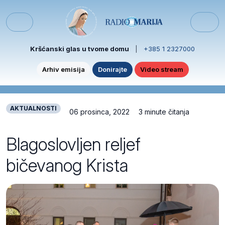
Skip to content
Skip to footer
Menu
Kršćanski glas u tvome domu
|
+385 1 2327000
Arhiv emisija
Donirajte
Video stream
AKTUALNOSTI
06 prosinca, 2022
3 minute čitanja
Blagoslovljen reljef
bičevanog Krista