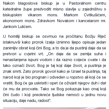
Nakon blagoslova biskup je u Pastoralnom centru
katedralne župe predvoditi misno slavlje u zajedništvu s
biskupskim vikarom mons. Markom Cvitkušićem,
ekonomom mons. Zdravkom Novakom i kancelarom mr.
Jankom Lulićem.
U homiliji biskup se osvrnuo na pročitanu Božju Riječ
istaknuvši kako prorok Izaija iznimno lijepo opisuje jedan
zanimljiv obrat koji čini Bog, a to da je da pustinji daje da se
pretvori u cvjetni vrt. „On daje da se zemlja suha i
nenastanjena ispuni vodom i da razno cvijeće cvate i da
tako označi život. Bog je taj koji daje život, a pustinja je
znak smrti. Zato prorok govori kako je Izrael ta pustinja, taj
narod koji je bio prognan i odveden u ropstvo ali koji će se
vratiti. Bog će ga uskrisiti i opet će oživjeti njegov duh i dat
će mu da procvate. Tako se Bog pokazuje kao onaj koji
čini čudo i koji preokreće ljudske nemoći u jednu novu
situaciju, daje nadu, radost“.