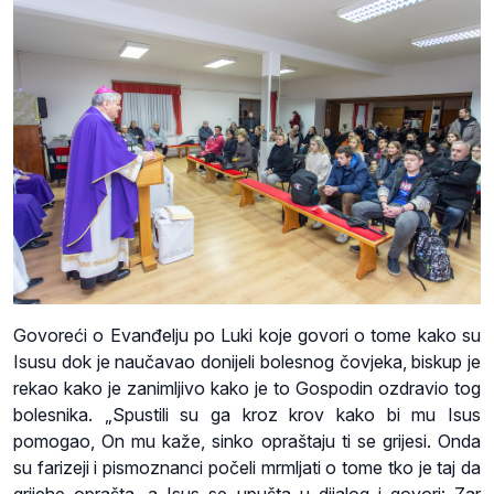
Govoreći o Evanđelju po Luki koje govori o tome kako su
Isusu dok je naučavao donijeli bolesnog čovjeka, biskup je
rekao kako je zanimljivo kako je to Gospodin ozdravio tog
bolesnika. „Spustili su ga kroz krov kako bi mu Isus
pomogao, On mu kaže, sinko opraštaju ti se grijesi. Onda
su farizeji i pismoznanci počeli mrmljati o tome tko je taj da
grijehe oprašta, a Isus se upušta u dijalog i govori: Zar