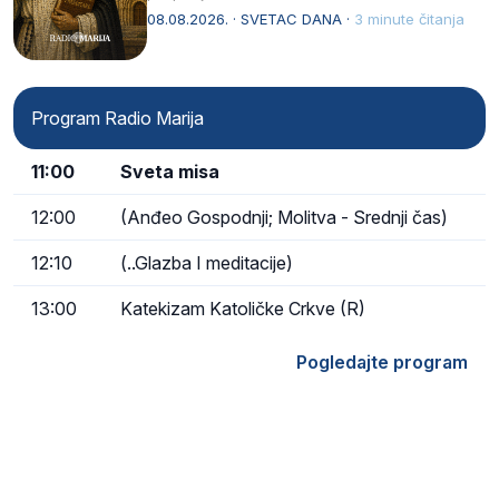
Svojim životom, dubokom ljubavlju prema
08.08.2026. · SVETAC DANA ·
3 minute čitanja
Kristu…
Program Radio Marija
11:00
Sveta misa
12:00
(Anđeo Gospodnji; Molitva - Srednji čas)
12:10
(..Glazba I meditacije)
13:00
Katekizam Katoličke Crkve (R)
Pogledajte program