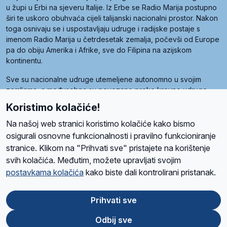
u župi u Erbi na sjeveru Italije. Iz Erbe se Radio Marija postupno
širi te uskoro obuhvaća cijeli talijanski nacionalni prostor. Nakon
toga osnivaju se i uspostavljaju udruge i radijske postaje s
imenom Radio Marija u četrdesetak zemalja, počevši od Europe
pa do obiju Amerika i Afrike, sve do Filipina na azijskom
kontinentu.
Sve su nacionalne udruge utemeljene autonomno u svojim
zemljama, a međusobna su povezane preko krovne udruge
pod nazivom Svjetska obitelj Radio Marije (World Family of
Koristimo kolačiće!
Radio Maria). Svjetsku obitelj utemeljilo je sedam članica, među
kojima je i hrvatska Udruga Radio Marija.
Na našoj web stranici koristimo kolačiće kako bismo
osigurali osnovne funkcionalnosti i pravilno funkcioniranje
stranice. Klikom na "Prihvati sve" pristajete na korištenje
svih kolačića. Međutim, možete upravljati svojim
O nama
Radio
Program
Volonteri
Prijatelji
Kontakt
Pravila privatnosti
postavkama kolačića
kako biste dali kontrolirani pristanak.
Kolačići
Uvjeti korištenja
Ova stranica je zaštićena Google reCAPTCHA sustavom
Prihvati sve
Odbij sve
App
Google