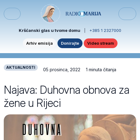
Skip to content
Skip to footer
Menu
Kršćanski glas u tvome domu
|
+385 1 2327000
Arhiv emisija
Donirajte
Video stream
AKTUALNOSTI
05 prosinca, 2022
1 minuta čitanja
Najava: Duhovna obnova za
žene u Rijeci