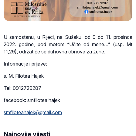
U samostanu, u Rijeci, na Sušaku, od 9 do 11. prosinca
2022. godine, pod motom “Učite od mene…” (usp. Mt
11,29), održat će se duhovna obnova za žene.
Informacije i prijave:
s. M. Filotea Hajek
Tel: 0912729287
facebook: smfilotea.hajek
smfiloteahajek@gmail.com
Najnovije vijesti