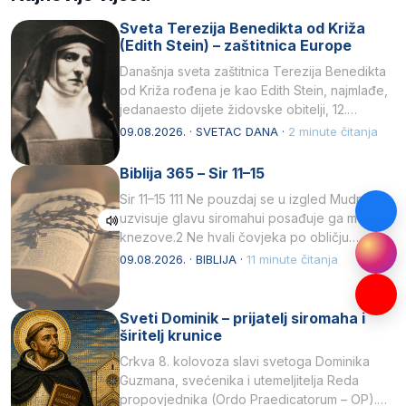
Sveta Terezija Benedikta od Križa
(Edith Stein) – zaštitnica Europe
Današnja sveta zaštitnica Terezija Benedikta
od Križa rođena je kao Edith Stein, najmlađe,
jedanaesto dijete židovske obitelji, 12.
listopada 1891, u Wrocławu…
09.08.2026. · SVETAC DANA ·
2 minute čitanja
Biblija 365 – Sir 11–15
Sir 11–15 111 Ne pouzdaj se u izgled Mudrost
uzvisuje glavu siromahui posađuje ga među
knezove.2 Ne hvali čovjeka po obličju
njegovui…
09.08.2026. · BIBLIJA ·
11 minute čitanja
Sveti Dominik – prijatelj siromaha i
širitelj krunice
Crkva 8. kolovoza slavi svetoga Dominika
Guzmana, svećenika i utemeljitelja Reda
propovjednika (Ordo Praedicatorum – OP).