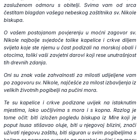
zasluženom odmoru s obitelji. Svima vam od srca
čestitam blagdan vašega nebeskog zaštitnika sv. Nikole
biskupa.
O vašem postojanom povjerenju u moćni zagovor sv.
Nikole najbolje svjedoče tolike kapelice i crkve diljem
svijeta koje ste njemu u čast podizali na morskoj obali i
otocima, toliki vaši zavjetni darovi koji rese unutrašnjost
tih drevnih zdanja.
Oni su znak vaše zahvalnosti za milosti udijeljene vam
po zagovoru sv. Nikole, najčešće za milost izbavljenja iz
velikih životnih pogibelji na pučini mora.
Te su kapelice i crkve podizane uvijek na istaknutim
mjestima, lako uočljivima s mora i s kopna. Razlog je
tome očit: biti izložen pogledu biskupa iz Mire koji je
poput Isusa stišavao oluje, biti u njegovoj blizini, znači
uživati njegovu zaštitu, biti siguran u svim pogibeljima s