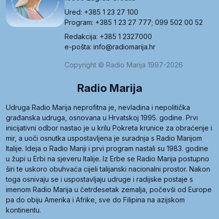
Ured: +385 1 23 27 100
Program: +385 1 23 27 777; 099 502 00 52
Redakcija: +385 1 2327000
e-pošta: info@radiomarija.hr
Copyright © Radio Marija 1997-2026
Radio Marija
Udruga Radio Marija neprofitna je, nevladina i nepolitička
građanska udruga, osnovana u Hrvatskoj 1995. godine. Prvi
inicijativni odbor nastao je u krilu Pokreta krunice za obraćenje i
mir, a uoči osnutka uspostavljena je suradnja s Radio Marijom
Italije. Ideja o Radio Mariji i prvi program nastali su 1983. godine
u župi u Erbi na sjeveru Italije. Iz Erbe se Radio Marija postupno
širi te uskoro obuhvaća cijeli talijanski nacionalni prostor. Nakon
toga osnivaju se i uspostavljaju udruge i radijske postaje s
imenom Radio Marija u četrdesetak zemalja, počevši od Europe
pa do obiju Amerika i Afrike, sve do Filipina na azijskom
kontinentu.