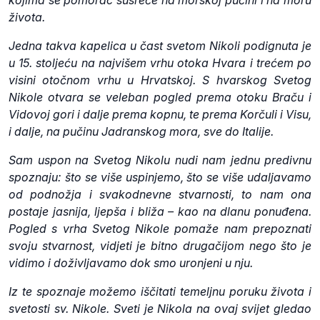
kojima se pomorac susreće na morskoj pučini i na moru
života.
Jedna takva kapelica u čast svetom Nikoli podignuta je
u 15. stoljeću na najvišem vrhu otoka Hvara i trećem po
visini otočnom vrhu u Hrvatskoj. S hvarskog Svetog
Nikole otvara se veleban pogled prema otoku Braču i
Vidovoj gori i dalje prema kopnu, te prema Korčuli i Visu,
i dalje, na pučinu Jadranskog mora, sve do Italije.
Sam uspon na Svetog Nikolu nudi nam jednu predivnu
spoznaju: što se više uspinjemo, što se više udaljavamo
od podnožja i svakodnevne stvarnosti, to nam ona
postaje jasnija, ljepša i bliža – kao na dlanu ponuđena.
Pogled s vrha Svetog Nikole pomaže nam prepoznati
svoju stvarnost, vidjeti je bitno drugačijom nego što je
vidimo i doživljavamo dok smo uronjeni u nju.
Iz te spoznaje možemo iščitati temeljnu poruku života i
svetosti sv. Nikole. Sveti je Nikola na ovaj svijet gledao