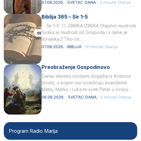
afričkim…
07.08.2026. · SVETAC DANA ·
2 minute čitanja
Biblija 365 – Sir 1-5
Sir 1-5 1 I. ZBIRKA IZREKA Otajstvo mudrosti
Svaka je mudrost od Gospoda i s njime je
dovijeka.2 Tko će…
07.08.2026. · BIBLIJA ·
10 minute čitanja
Preobraženje Gospodinovo
Danas slavimo uzvišeni događaj iz Kristova
života, o kojem nas izvješćuju evanđelisti
Matej, Marko i Luka te sveti Petar u svojoj
drugoj…
06.08.2026. · SVETAC DANA ·
3 minute čitanja
Program Radio Marija