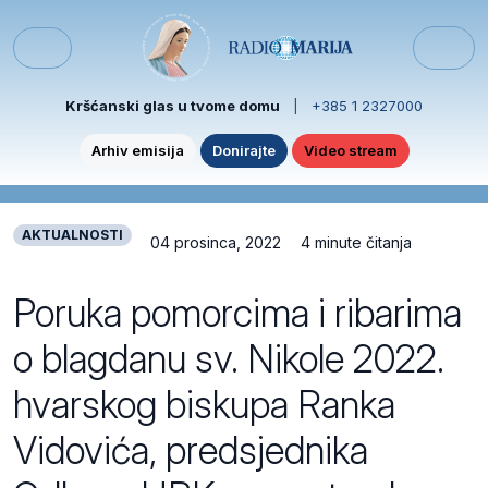
Skip to content
Skip to footer
Menu
Kršćanski glas u tvome domu
|
+385 1 2327000
Arhiv emisija
Donirajte
Video stream
AKTUALNOSTI
04 prosinca, 2022
4 minute čitanja
Poruka pomorcima i ribarima
o blagdanu sv. Nikole 2022.
hvarskog biskupa Ranka
Vidovića, predsjednika