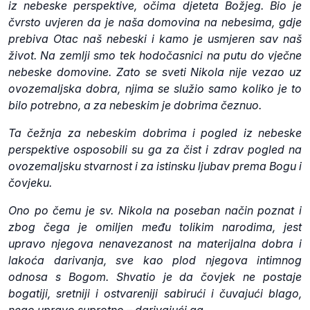
iz nebeske perspektive, očima djeteta Božjeg. Bio je
čvrsto uvjeren da je naša domovina na nebesima, gdje
prebiva Otac naš nebeski i kamo je usmjeren sav naš
život. Na zemlji smo tek hodočasnici na putu do vječne
nebeske domovine. Zato se sveti Nikola nije vezao uz
ovozemaljska dobra, njima se služio samo koliko je to
bilo potrebno, a za nebeskim je dobrima čeznuo.
Ta čežnja za nebeskim dobrima i pogled iz nebeske
perspektive osposobili su ga za čist i zdrav pogled na
ovozemaljsku stvarnost i za istinsku ljubav prema Bogu i
čovjeku.
Ono po čemu je sv. Nikola na poseban način poznat i
zbog čega je omiljen među tolikim narodima, jest
upravo njegova nenavezanost na materijalna dobra i
lakoća darivanja, sve kao plod njegova intimnog
odnosa s Bogom. Shvatio je da čovjek ne postaje
bogatiji, sretniji i ostvareniji sabirući i čuvajući blago,