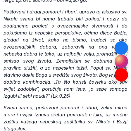
nego upravo suprotno – darivajući ga.
Poštovani i dragi pomorci i ribari, upravo to iskustvo sv.
Nikole svima bi nama trebalo biti poticaj i poziv da
podignemo pogled s ovozemaljske stvarnosti i da
pokušamo iz nebeske perspektive, očima djece Božje,
gledati na život, kako ne bismo, trudeći se oko
ovozemaljskih dobara, zaboravili na ona vječna,
nebeska dobra te tako, uz najbolju volju, promašili cilj i
smisao svog života. Zemaljskim se dobrima treba
pravilno služiti, a za nebeskim težiti. Poput sv. Nikole
stavimo dakle Boga u središte svog života. Bog je jedina
dobitna kombinacija. „Ta što koristi čovjeku ako sav
svijet zadobije“, poručuje nam Isus, „a sebe samoga
izgubi ili sebi naudi?“ (Lk 9,25)
Svima vama, poštovani pomorci i ribari, želim mirno
more i uvijek iznova sretan povratak u luku, uz moćnu
zaštitu vašega nebeskog zaštitnika sv. Nikole i Božji
blagoslov.