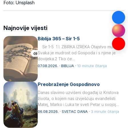
Foto: Unsplash
Najnovije vijesti
Biblija 365 – Sir 1-5
Sir 1-5 1 I. ZBIRKA IZREKA Otajstvo mudrosti
Svaka je mudrost od Gospoda i s njime je
dovijeka.2 Tko će…
07.08.2026. · BIBLIJA ·
10 minute čitanja
Preobraženje Gospodinovo
Danas slavimo uzvišeni događaj iz Kristova
života, o kojem nas izvješćuju evanđelisti
Matej, Marko i Luka te sveti Petar u svojoj
drugoj…
06.08.2026. · SVETAC DANA ·
3 minute čitanja