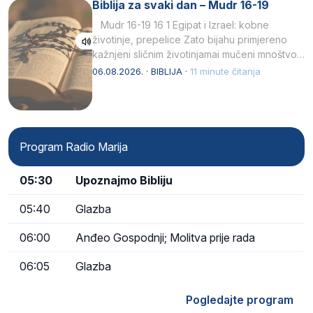
Biblija za svaki dan – Mudr 16-19
Mudr 16-19 16 1 Egipat i Izrael: kobne
životinje, prepelice Zato bijahu primjereno
kažnjeni sličnim životinjamai mučeni mnoštvom
kukaca.2 A narod…
06.08.2026. · BIBLIJA ·
11 minute čitanja
Program Radio Marija
05:30
Upoznajmo Bibliju
05:40
Glazba
06:00
Anđeo Gospodnji; Molitva prije rada
06:05
Glazba
Pogledajte program