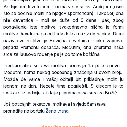
Andrijinom devetnicom – nema veze sa sv. Andrijom (osim
što se počinje moliti na njegov spomendan). Također, ona
nije devetnica – moli se duže od 9 dana. Ipak, zbog
ponavljanja iste molitve svakodnevno slična je formi
molitve devetnice pa od tuda dolazi naziv devetnica. Drugi
naziv ove molitve je Božićna devetnica – iako zapravo
pripada vremenu došašća. Međutim, ona priprema naša
srca za Isusovo rođenje pa je po tome božićna.
Tradicionalno se ova molitva ponavlja 15 puta dnevno.
Međutim, nema nekog posebnog značenja u ovom broju.
Možda će vama i vašoj obitelji biti prikladnije moliti ju
jednom na dan. Nećete time pogriješiti. S djecom je to
svakako izvedivije, a i dalje priprema naša srca za Božić.
Još poticajnih tekstova, molitava i svjedočanstava
pronađite na portalu
Žena vrsna
.