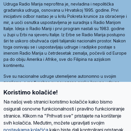
Udruga Radio Marija neprofitna je, nevladina i nepolitička
građanska udruga, osnovana u Hrvatskoj 1995. godine. Prvi
inicijativni odbor nastao je u krilu Pokreta krunice za obraćenje i
mir, a uoči osnutka uspostavljena je suradnja s Radio Marijom
Italije. Ideja o Radio Mariji i prvi program nastali su 1983. godine
u župi u Erbi na sjeveru Italije. Iz Erbe se Radio Marija postupno
širi te uskoro obuhvaća cijeli talijanski nacionalni prostor. Nakon
toga osnivaju se i uspostavljaju udruge i radijske postaje s
imenom Radio Marija u četrdesetak zemalja, počevši od Europe
pa do obiju Amerika i Afrike, sve do Filipina na azijskom
kontinentu.
Sve su nacionalne udruge utemeljene autonomno u svojim
zemljama, a međusobna su povezane preko krovne udruge
pod nazivom Svjetska obitelj Radio Marije (World Family of
Koristimo kolačiće!
Radio Maria). Svjetsku obitelj utemeljilo je sedam članica, među
kojima je i hrvatska Udruga Radio Marija.
Na našoj web stranici koristimo kolačiće kako bismo
osigurali osnovne funkcionalnosti i pravilno funkcioniranje
stranice. Klikom na "Prihvati sve" pristajete na korištenje
svih kolačića. Međutim, možete upravljati svojim
O nama
Radio
Program
Volonteri
Prijatelji
Kontakt
Pravila privatnosti
postavkama kolačića
kako biste dali kontrolirani pristanak.