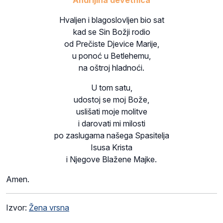
Andrijina devetnica
Hvaljen i blagoslovljen bio sat
kad se Sin Božji rodio
od Prečiste Djevice Marije,
u ponoć u Betlehemu,
na oštroj hladnoći.
U tom satu,
udostoj se moj Bože,
uslišati moje molitve
i darovati mi milosti
po zaslugama našega Spasitelja
Isusa Krista
i Njegove Blažene Majke.
Amen.
Izvor:
Žena vrsna