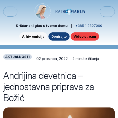
Skip to content
Skip to footer
Menu
Kršćanski glas u tvome domu
|
+385 1 2327000
Arhiv emisija
Donirajte
Video stream
AKTUALNOSTI
02 prosinca, 2022
2 minute čitanja
Andrijina devetnica –
jednostavna priprava za
Božić