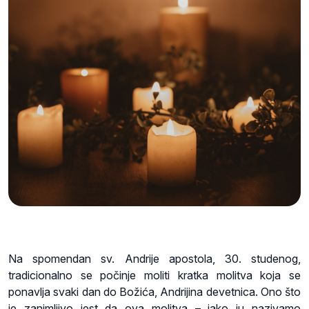
Na spomendan sv. Andrije apostola, 30. studenog,
tradicionalno se počinje moliti kratka molitva koja se
ponavlja svaki dan do Božića, Andrijina devetnica. Ono što
je zanimljivo jest da ova molitva – iako ju nazivamo