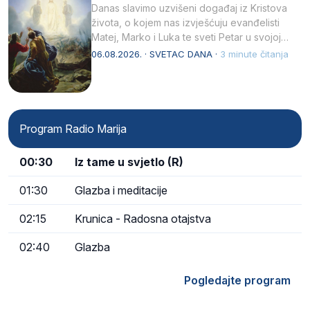
Danas slavimo uzvišeni događaj iz Kristova
života, o kojem nas izvješćuju evanđelisti
Matej, Marko i Luka te sveti Petar u svojoj
drugoj…
06.08.2026. · SVETAC DANA ·
3 minute čitanja
Program Radio Marija
00:30
Iz tame u svjetlo (R)
01:30
Glazba i meditacije
02:15
Krunica - Radosna otajstva
02:40
Glazba
Pogledajte program