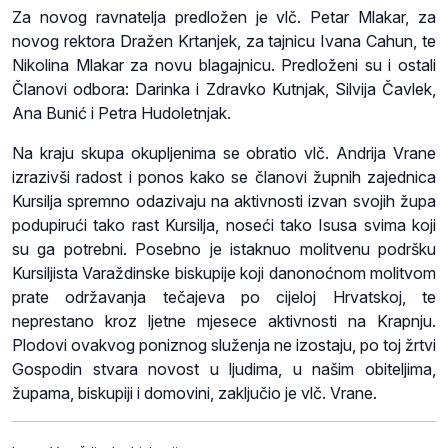
Za novog ravnatelja predložen je vlč. Petar Mlakar, za
novog rektora Dražen Krtanjek, za tajnicu Ivana Cahun, te
Nikolina Mlakar za novu blagajnicu. Predloženi su i ostali
Članovi odbora: Darinka i Zdravko Kutnjak, Silvija Čavlek,
Ana Bunić i Petra Hudoletnjak.
Na kraju skupa okupljenima se obratio vlč. Andrija Vrane
izrazivši radost i ponos kako se članovi župnih zajednica
Kursilja spremno odazivaju na aktivnosti izvan svojih župa
podupirući tako rast Kursilja, noseći tako Isusa svima koji
su ga potrebni. Posebno je istaknuo molitvenu podršku
Kursiljista Varaždinske biskupije koji danonoćnom molitvom
prate održavanja tečajeva po cijeloj Hrvatskoj, te
neprestano kroz ljetne mjesece aktivnosti na Krapnju.
Plodovi ovakvog poniznog služenja ne izostaju, po toj žrtvi
Gospodin stvara novost u ljudima, u našim obiteljima,
župama, biskupiji i domovini, zaključio je vlč. Vrane.