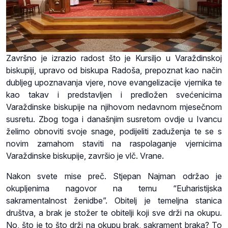
Završno je izrazio radost što je Kursiljo u Varaždinskoj
biskupiji, upravo od biskupa Radoša, prepoznat kao način
dubljeg upoznavanja vjere, nove evangelizacije vjernika te
kao takav i predstavljen i predložen svećenicima
Varaždinske biskupije na njihovom nedavnom mjesečnom
susretu. Zbog toga i današnjim susretom ovdje u Ivancu
želimo obnoviti svoje snage, podijeliti zaduženja te se s
novim zamahom staviti na raspolaganje vjernicima
Varaždinske biskupije, završio je vlč. Vrane.
Nakon svete mise preč. Stjepan Najman održao je
okupljenima nagovor na temu “Euharistijska
sakramentalnost ženidbe”. Obitelj je temeljna stanica
društva, a brak je stožer te obitelji koji sve drži na okupu.
No, što je to što drži na okupu brak, sakrament braka? To