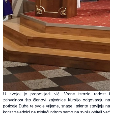
U svojoj je propovijedi vlč. Vrane izrazio radost i
zahvalnost što članovi zajednice Kursiljo odgovaraju na
poticaje Duha te svoje vrijeme, snage i talente stavljaju na
korist zajednici ne misleći pritom samo na svoju obitelj već