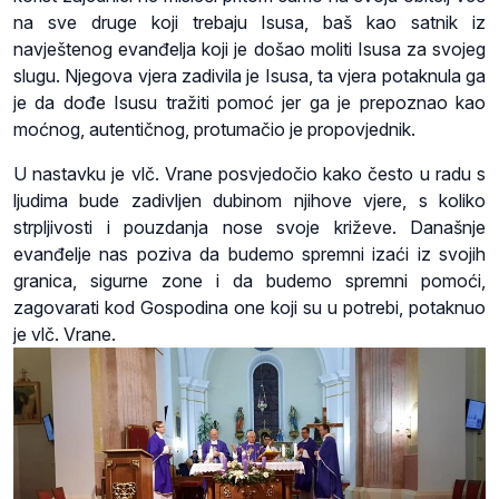
na sve druge koji trebaju Isusa, baš kao satnik iz
navještenog evanđelja koji je došao moliti Isusa za svojeg
slugu. Njegova vjera zadivila je Isusa, ta vjera potaknula ga
je da dođe Isusu tražiti pomoć jer ga je prepoznao kao
moćnog, autentičnog, protumačio je propovjednik.
U nastavku je vlč. Vrane posvjedočio kako često u radu s
ljudima bude zadivljen dubinom njihove vjere, s koliko
strpljivosti i pouzdanja nose svoje križeve. Današnje
evanđelje nas poziva da budemo spremni izaći iz svojih
granica, sigurne zone i da budemo spremni pomoći,
zagovarati kod Gospodina one koji su u potrebi, potaknuo
je vlč. Vrane.