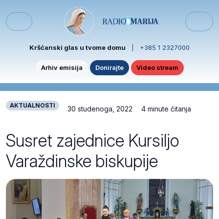
Skip to content
Skip to footer
Menu
Kršćanski glas u tvome domu
|
+385 1 2327000
Arhiv emisija
Donirajte
Video stream
AKTUALNOSTI
30 studenoga, 2022
4 minute čitanja
Susret zajednice Kursiljo
Varaždinske biskupije