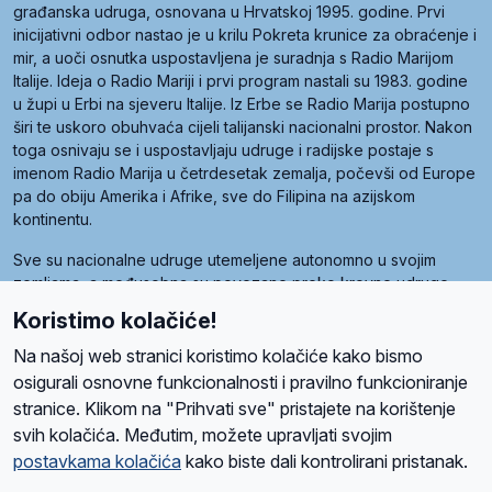
građanska udruga, osnovana u Hrvatskoj 1995. godine. Prvi
inicijativni odbor nastao je u krilu Pokreta krunice za obraćenje i
mir, a uoči osnutka uspostavljena je suradnja s Radio Marijom
Italije. Ideja o Radio Mariji i prvi program nastali su 1983. godine
u župi u Erbi na sjeveru Italije. Iz Erbe se Radio Marija postupno
širi te uskoro obuhvaća cijeli talijanski nacionalni prostor. Nakon
toga osnivaju se i uspostavljaju udruge i radijske postaje s
imenom Radio Marija u četrdesetak zemalja, počevši od Europe
pa do obiju Amerika i Afrike, sve do Filipina na azijskom
kontinentu.
Sve su nacionalne udruge utemeljene autonomno u svojim
zemljama, a međusobna su povezane preko krovne udruge
pod nazivom Svjetska obitelj Radio Marije (World Family of
Koristimo kolačiće!
Radio Maria). Svjetsku obitelj utemeljilo je sedam članica, među
kojima je i hrvatska Udruga Radio Marija.
Na našoj web stranici koristimo kolačiće kako bismo
osigurali osnovne funkcionalnosti i pravilno funkcioniranje
stranice. Klikom na "Prihvati sve" pristajete na korištenje
svih kolačića. Međutim, možete upravljati svojim
O nama
Radio
Program
Volonteri
Prijatelji
Kontakt
Pravila privatnosti
postavkama kolačića
kako biste dali kontrolirani pristanak.
Kolačići
Uvjeti korištenja