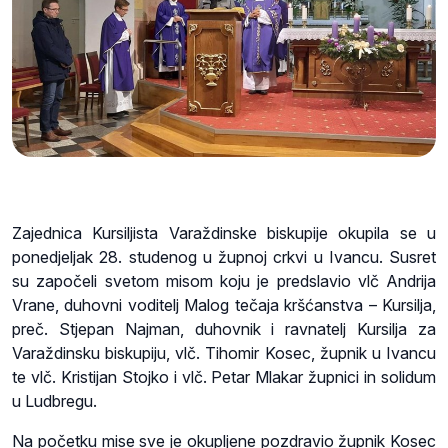
Zajednica Kursiljista Varaždinske biskupije okupila se u
ponedjeljak 28. studenog u župnoj crkvi u Ivancu. Susret
su započeli svetom misom koju je predslavio vlč Andrija
Vrane, duhovni voditelj Malog tečaja kršćanstva – Kursilja,
preč. Stjepan Najman, duhovnik i ravnatelj Kursilja za
Varaždinsku biskupiju, vlč. Tihomir Kosec, župnik u Ivancu
te vlč. Kristijan Stojko i vlč. Petar Mlakar župnici in solidum
u Ludbregu.
Na početku mise sve je okupljene pozdravio župnik Kosec