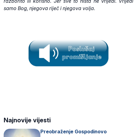
razborito ili korisno. Jer sve to ništa ne vrijedi. Vrijedi
samo Bog, njegova riječ i njegova volja.
Najnovije vijesti
Preobraženje Gospodinovo