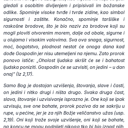
gledali s osobitim divljenjem i pripisivali im božanske
odlike. Spominje visoke tvrđe i tvrde zidine, kao simbol
sigurnosti i zaštite. Konačno, spominje taršiške i
raskošne brodove, što je bio naziv za brodove koji su
mogli ploviti otvorenim morem, dalje od obale, sigurne i
u olujama i visokim valovima. Sva ova snaga, sigurnost,
moć, bogatstvo, plodnost nestat će onoga dana kad
dođe Gospodin jer nisu utemeljeni na njemu. Zato prorok
ponovo ističe: „Oholost ljudska skršit će se i bahatost
ljudska poniziti. Gospodin će se uzvisiti, on jedini – u dan
onaj“ (Iz 2,17).
Samo Bog je dostojan uzvišenja, štovanja, slave i časti,
on jedini i nitko drugi i ništa drugo. Svaka druga čast,
slava, štovanje i uzvisivanje isprazno je. One koji se ipak
uzvisuju, sve one bahate, prorok poziva da se sakriju u
rupe, u pećine, jer je za njih Božje veličanstvo užas (usp.
2,19). Oni koji traže svoje uzvišenje, oni koji se bahate,
na koncu ne mogu podnijeti nikoga tko bi bio iznad njih,