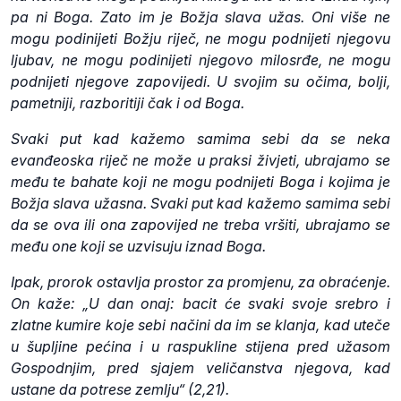
pa ni Boga. Zato im je Božja slava užas. Oni više ne
mogu podinijeti Božju riječ, ne mogu podnijeti njegovu
ljubav, ne mogu podinijeti njegovo milosrđe, ne mogu
podnijeti njegove zapovijedi. U svojim su očima, bolji,
pametniji, razboritiji čak i od Boga.
Svaki put kad kažemo samima sebi da se neka
evanđeoska riječ ne može u praksi živjeti, ubrajamo se
među te bahate koji ne mogu podnijeti Boga i kojima je
Božja slava užasna. Svaki put kad kažemo samima sebi
da se ova ili ona zapovijed ne treba vršiti, ubrajamo se
među one koji se uzvisuju iznad Boga.
Ipak, prorok ostavlja prostor za promjenu, za obraćenje.
On kaže: „U dan onaj: bacit će svaki svoje srebro i
zlatne kumire koje sebi načini da im se klanja, kad uteče
u šupljine pećina i u raspukline stijena pred užasom
Gospodnjim, pred sjajem veličanstva njegova, kad
ustane da potrese zemlju“ (2,21).