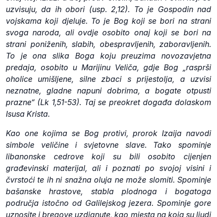
uzvisuju, da ih obori (usp. 2,12). To je Gospodin nad
vojskama koji djeluje. To je Bog koji se bori na strani
svoga naroda, ali ovdje osobito onaj koji se bori na
strani poniženih, slabih, obespravljenih, zaboravljenih.
To je ona slika Boga koju preuzima novozavjetna
predaja, osobito u Marijinu Veliča, gdje Bog „rasprši
oholice umišljene, silne zbaci s prijestolja, a uzvisi
neznatne, gladne napuni dobrima, a bogate otpusti
prazne“ (Lk 1,51-53). Taj se preokret događa dolaskom
Isusa Krista.
Kao one kojima se Bog protivi, prorok Izaija navodi
simbole veličine i svjetovne slave. Tako spominje
libanonske cedrove koji su bili osobito cijenjen
građevinski materijal, ali i poznati po svojoj visini i
čvrstoći te ih ni snažna oluja ne može slomiti. Spominje
bašanske hrastove, stabla plodnoga i bogatoga
područja istočno od Galilejskog jezera. Spominje gore
uznosite i bregove uzdignute, kao mjesta na koja su ljudi