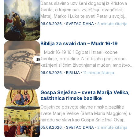
Danas slavimo uzvišeni događaj iz Kristova
života, o kojem nas izvješćuju evanđelisti
Matej, Marko i Luka te sveti Petar u svojoj
drugoj…
06.08.2026. · SVETAC DANA ·
3 minute čitanja
Biblija za svaki dan – Mudr 16-19
Mudr 16-19 16 1 Egipat i Izrael: kobne
životinje, prepelice Zato bijahu primjereno
kažnjeni sličnim životinjamai mučeni mnoštvom
kukaca.2 A narod…
06.08.2026. · BIBLIJA ·
11 minute čitanja
Gospa Snježna – sveta Marija Velika,
zaštitnica rimske bazilike
Obljetnica posvete slavne rimske bazilike
svete Marije Velike (Santa Maria Maggiore) u
narodu se slavi kao Gospa Snježna. Ovaj
naziv, Sancta Maria…
05.08.2026. · SVETAC DANA ·
2 minute čitanja