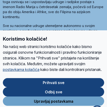
toga osnivaju se i uspostavljaju udruge i radijske postaje s
imenom Radio Marija u četrdesetak zemalja, počevši od Europe
pa do obiju Amerika i Afrike, sve do Filipina na azijskom
kontinentu.
Sve su nacionalne udruge utemeljene autonomno u svojim
zemljama, a međusobna su povezane preko krovne udruge
pod nazivom Svjetska obitelj Radio Marije (World Family of
Koristimo kolačiće!
Radio Maria). Svjetsku obitelj utemeljilo je sedam članica, među
kojima je i hrvatska Udruga Radio Marija.
Na našoj web stranici koristimo kolačiće kako bismo
osigurali osnovne funkcionalnosti i pravilno funkcioniranje
stranice. Klikom na "Prihvati sve" pristajete na korištenje
svih kolačića. Međutim, možete upravljati svojim
O nama
Radio
Program
Volonteri
Prijatelji
Kontakt
Pravila privatnosti
postavkama kolačića
kako biste dali kontrolirani pristanak.
Kolačići
Uvjeti korištenja
Ova stranica je zaštićena Google reCAPTCHA sustavom
Prihvati sve
Odbij sve
App
Google
Store
Play
Upravljaj postavkama