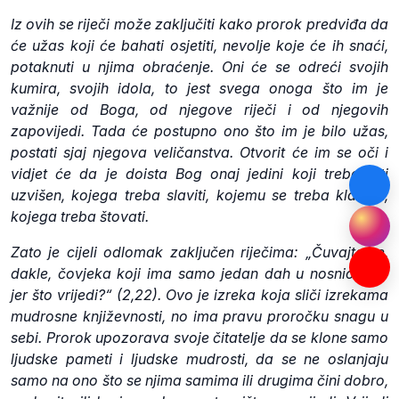
Iz ovih se riječi može zaključiti kako prorok predviđa da
će užas koji će bahati osjetiti, nevolje koje će ih snaći,
potaknuti u njima obraćenje. Oni će se odreći svojih
kumira, svojih idola, to jest svega onoga što im je
važnije od Boga, od njegove riječi i od njegovih
zapovijedi. Tada će postupno ono što im je bilo užas,
postati sjaj njegova veličanstva. Otvorit će im se oči i
vidjet će da je doista Bog onaj jedini koji treba biti
uzvišen, kojega treba slaviti, kojemu se treba klanjati,
kojega treba štovati.
Zato je cijeli odlomak zaključen riječima: „Čuvajte se,
dakle, čovjeka koji ima samo jedan dah u nosnicama:
jer što vrijedi?“ (2,22). Ovo je izreka koja sliči izrekama
mudrosne književnosti, no ima pravu proročku snagu u
sebi. Prorok upozorava svoje čitatelje da se klone samo
ljudske pameti i ljudske mudrosti, da se ne oslanjaju
samo na ono što se njima samima ili drugima čini dobro,