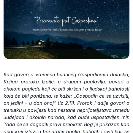
Kad govori o vremenu budućeg Gospodinova dolaska,
Knjiga proroka Izaije, u drugom poglavlju, govori o
oholom pogledu koji će biti skršen i o ljudskoj bahatosti
koja će biti ponižena, te kaže: „Gospodin će se uzvisiti,
on jedini – u dan onaj“ (Iz 2,11). Prorok i dalje govori o
trenutku u povijesti kad nestane neprijateljstava između
Judejaca i okolnih naroda, kad bude uspostavljen mir.
Tada će se dogoditi pravi preokret. Bog je prikazan kao
onaj koji izlazi u boj protiv oholih, bahatih i svih koji se