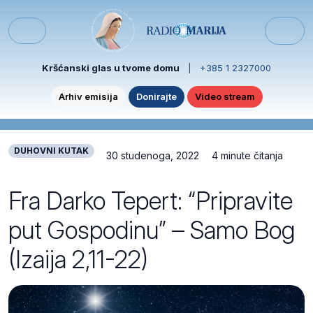
Skip to content
Skip to footer
Menu
Kršćanski glas u tvome domu
|
+385 1 2327000
Arhiv emisija
Donirajte
Video stream
DUHOVNI KUTAK
30 studenoga, 2022
4 minute čitanja
Fra Darko Tepert: “Pripravite
put Gospodinu” – Samo Bog
(Izaija 2,11-22)