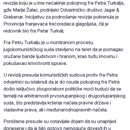
revizije koju je u ime nećakinje pokojnog fra Petra Turkalja,
gđe Marije Žalac, podnijelo Odvjetničko društvo Jagar &
Grebenar. Inicijativu za podnošenje revizije pokrenula je
Provincija franjevaca trećoredaca glagoljaša, čiji je
redovnik bio fra Petar Turkalj.
Fra Petru Turkalju je u montiranom procesu
jugokomunističkog suda stavljeno na teret da je pomagao
oružane bande ljudstvom i hranom, krao tuđu imovinu i
pokušavao krivotvoriti isprave.
U reviziji presuda komunističkih sudova protiv fra Petra
odvjetnici su istaknuli da je do osude pokojnog fra Petra
došlo isključivo zlouporabom političke moći budući da se
temelji na arbitrarnosti prvostupanjskog i drugostupanjskog
suda, što predstavlja kršenje načela pravne države i
vladavine prava, ali i međunarodnopravnih načela.
Poništene presude su ostavljale dojam da su unaprijed
donesene i da je bilo gotovo nemoguće dovesti ih u