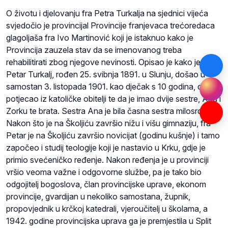
O životu i djelovanju fra Petra Turkalja na sjednici vijeća
svjedočio je provincijal Provincije franjevaca trećoredaca
glagoljaša fra Ivo Martinović koji je istaknuo kako je
Provincija zauzela stav da se imenovanog treba
rehabilitirati zbog njegove nevinosti. Opisao je kako je fra
Petar Turkalj, rođen 25. svibnja 1891. u Slunju, došao u
samostan 3. listopada 1901. kao dječak s 10 godina, da je
potjecao iz katoličke obitelji te da je imao dvije sestre, Anu i
Zorku te brata. Sestra Ana je bila časna sestra milosrdnica.
Nakon što je na Školjiću završio nižu i višu gimnaziju, fra
Petar je na Školjiću završio novicijat (godinu kušnje) i tamo
započeo i studij teologije koji je nastavio u Krku, gdje je
primio svećeničko ređenje. Nakon ređenja je u provinciji
vršio veoma važne i odgovorne službe, pa je tako bio
odgojitelj bogoslova, član provincijske uprave, ekonom
provincije, gvardijan u nekoliko samostana, župnik,
propovjednik u krčkoj katedrali, vjeroučitelj u školama, a
1942. godine provincijska uprava ga je premjestila u Split