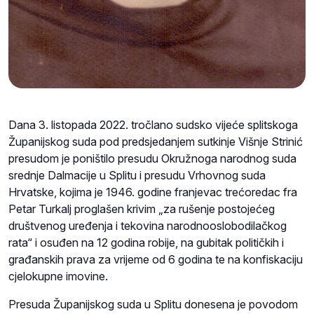
Dana 3. listopada 2022. tročlano sudsko vijeće splitskoga
Županijskog suda pod predsjedanjem sutkinje Višnje Strinić
presudom je poništilo presudu Okružnoga narodnog suda
srednje Dalmacije u Splitu i presudu Vrhovnog suda
Hrvatske, kojima je 1946. godine franjevac trećoredac fra
Petar Turkalj proglašen krivim „za rušenje postojećeg
društvenog uređenja i tekovina narodnooslobodilačkog
rata“ i osuđen na 12 godina robije, na gubitak političkih i
građanskih prava za vrijeme od 6 godina te na konfiskaciju
cjelokupne imovine.
Presuda Županijskog suda u Splitu donesena je povodom