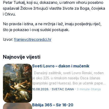
Petar Turkalj, koji su, dokazano, u ratnom vihoru posebno
spašavali Židove žrtvujući vlastite živote za Boga, čovjeka
i Crkvu.
No pravda i istina, a ne mržnja i laž, imaju posljednju riječ,
što je pokazao i ovaj sudski postupak.
Izvor:
franjevcitrecoredci.hr
Najnovije vijesti
Sveti Lovro – đakon i mučenik
Današnji zaštitnik, sveti Lovro Rimski, rođen
je oko 225. u rimskom naselju Osca (danas
španjolski grad Huesca). Bio je učenik pape…
10.08.2026. · SVETAC DANA ·
3 minute čitanja
Biblija 365 – Sir 16-20