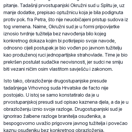
pitanje. Tadašnji prvostupanjski Okružni sud u Splitu je, uz
manje dodatke, prepisao optužnicu koja je bila podignuta
protiv pok. fra Petra, što nije neuobičajeni pristup sudova iz
tog vremena. Naime, Okružni sud je u formi pripovijetke
iznosio tvrdnje tužitelja bez navođenja bilo kojeg
konkretnog dokaza kojim bi potkrijepio svoje navode,
odnosno cijeli postupak je bio vođen po javnom tužitelju
kao produženoj ruci jednopartijske strahovlade. Time je bio
prekršen postulat sudačke neovisnosti, jer sudci ne smiju
biti vezani ničim osim vlastitom savješću i zakonom.
Isto tako, obrazloženje drugostupanjske presude
tadašnjega Vrhovnog suda Hrvatske de facto nije
postojalo. U istoj se samo konstatiralo da je u
prvostupanjskoj presudi sud opisao kaznena djela, a da je u
obrazloženju iznio svoje razloge. Drugostupanjski sud je
ignorirao žalbene razloge branitelja osuđenika, a
bespogovorno uvažio prigovore javnog tužitelja i povećao
kaznu osuđeniku bez konkretnog obrazloženja.