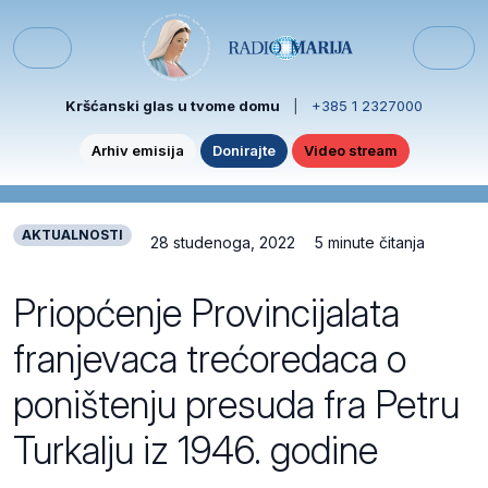
Skip to content
Skip to footer
Menu
Kršćanski glas u tvome domu
|
+385 1 2327000
Arhiv emisija
Donirajte
Video stream
AKTUALNOSTI
28 studenoga, 2022
5 minute čitanja
Priopćenje Provincijalata
franjevaca trećoredaca o
poništenju presuda fra Petru
Turkalju iz 1946. godine