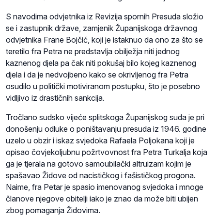
S navodima odvjetnika iz Revizija spornih Presuda složio
se i zastupnik države, zamjenik Županijskoga državnog
odvjetnika Frane Bojčić, koji je istaknuo da ono za što se
teretilo fra Petra ne predstavlja obilježja niti jednog
kaznenog djela pa čak niti pokušaj bilo kojeg kaznenog
djela i da je nedvojbeno kako se okrivljenog fra Petra
osudilo u politički motiviranom postupku, što je posebno
vidljivo iz drastičnih sankcija.
Tročlano sudsko vijeće splitskoga Županijskog suda je pri
donošenju odluke o poništavanju presuda iz 1946. godine
uzelo u obzir i iskaz svjedoka Rafaela Poljokana koji je
opisao čovjekoljubnu požrtvovnost fra Petra Turkalja koja
ga je tjerala na gotovo samoubilački altruizam kojim je
spašavao Židove od nacističkog i fašističkog progona.
Naime, fra Petar je spasio imenovanog svjedoka i mnoge
članove njegove obitelji iako je znao da može biti ubijen
zbog pomaganja Židovima.