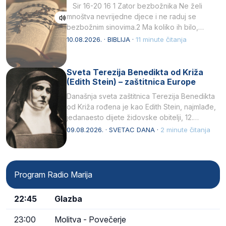
Sir 16-20 16 1 Zator bezbožnika Ne želi
mnoštva nevrijedne djece i ne raduj se
bezbožnim sinovima.2 Ma koliko ih bilo,…
10.08.2026. · BIBLIJA ·
11 minute čitanja
Sveta Terezija Benedikta od Križa
(Edith Stein) – zaštitnica Europe
Današnja sveta zaštitnica Terezija Benedikta
od Križa rođena je kao Edith Stein, najmlađe,
jedanaesto dijete židovske obitelji, 12.
listopada 1891, u Wrocławu…
09.08.2026. · SVETAC DANA ·
2 minute čitanja
Program Radio Marija
22:45
Glazba
23:00
Molitva - Povečerje