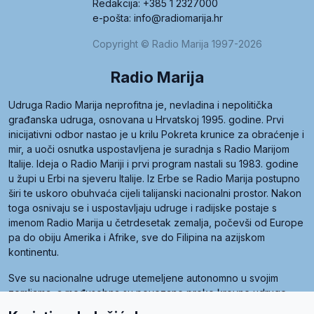
Redakcija: +385 1 2327000
e-pošta: info@radiomarija.hr
Copyright © Radio Marija 1997-2026
Radio Marija
Udruga Radio Marija neprofitna je, nevladina i nepolitička
građanska udruga, osnovana u Hrvatskoj 1995. godine. Prvi
inicijativni odbor nastao je u krilu Pokreta krunice za obraćenje i
mir, a uoči osnutka uspostavljena je suradnja s Radio Marijom
Italije. Ideja o Radio Mariji i prvi program nastali su 1983. godine
u župi u Erbi na sjeveru Italije. Iz Erbe se Radio Marija postupno
širi te uskoro obuhvaća cijeli talijanski nacionalni prostor. Nakon
toga osnivaju se i uspostavljaju udruge i radijske postaje s
imenom Radio Marija u četrdesetak zemalja, počevši od Europe
pa do obiju Amerika i Afrike, sve do Filipina na azijskom
kontinentu.
Sve su nacionalne udruge utemeljene autonomno u svojim
zemljama, a međusobna su povezane preko krovne udruge
pod nazivom Svjetska obitelj Radio Marije (World Family of