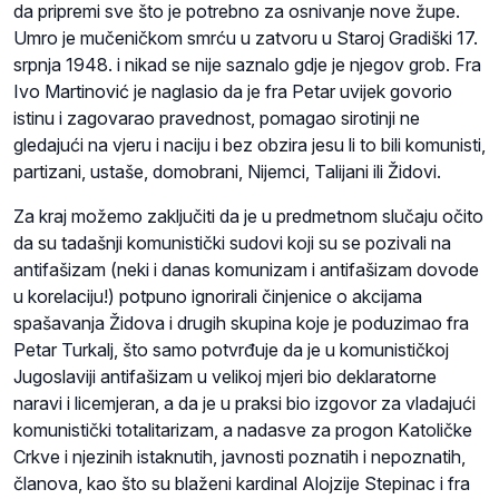
da pripremi sve što je potrebno za osnivanje nove župe.
Umro je mučeničkom smrću u zatvoru u Staroj Gradiški 17.
srpnja 1948. i nikad se nije saznalo gdje je njegov grob. Fra
Ivo Martinović je naglasio da je fra Petar uvijek govorio
istinu i zagovarao pravednost, pomagao sirotinji ne
gledajući na vjeru i naciju i bez obzira jesu li to bili komunisti,
partizani, ustaše, domobrani, Nijemci, Talijani ili Židovi.
Za kraj možemo zaključiti da je u predmetnom slučaju očito
da su tadašnji komunistički sudovi koji su se pozivali na
antifašizam (neki i danas komunizam i antifašizam dovode
u korelaciju!) potpuno ignorirali činjenice o akcijama
spašavanja Židova i drugih skupina koje je poduzimao fra
Petar Turkalj, što samo potvrđuje da je u komunističkoj
Jugoslaviji antifašizam u velikoj mjeri bio deklaratorne
naravi i licemjeran, a da je u praksi bio izgovor za vladajući
komunistički totalitarizam, a nadasve za progon Katoličke
Crkve i njezinih istaknutih, javnosti poznatih i nepoznatih,
članova, kao što su blaženi kardinal Alojzije Stepinac i fra