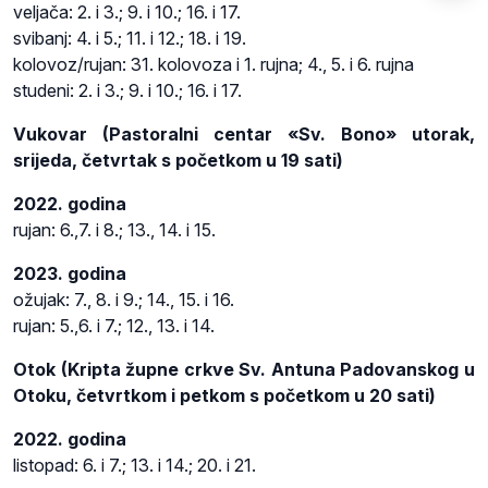
veljača: 2. i 3.; 9. i 10.; 16. i 17.
svibanj: 4. i 5.; 11. i 12.; 18. i 19.
kolovoz/rujan: 31. kolovoza i 1. rujna; 4., 5. i 6. rujna
studeni: 2. i 3.; 9. i 10.; 16. i 17.
Vukovar (Pastoralni centar «Sv. Bono» utorak,
srijeda, četvrtak s početkom u 19 sati)
2022. godina
rujan: 6.,7. i 8.; 13., 14. i 15.
2023. godina
ožujak: 7., 8. i 9.; 14., 15. i 16.
rujan: 5.,6. i 7.; 12., 13. i 14.
Otok (Kripta župne crkve Sv. Antuna Padovanskog u
Otoku, četvrtkom i petkom s početkom u 20 sati)
2022. godina
listopad: 6. i 7.; 13. i 14.; 20. i 21.