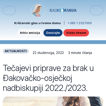
Skip to content
Skip to footer
Menu
Kršćanski glas u tvome domu
|
+385 1 2327000
Arhiv emisija
Donirajte
Video stream
AKTUALNOSTI
22 studenoga, 2022
3 minute čitanja
Tečajevi priprave za brak u
Đakovačko-osječkoj
nadbiskupiji 2022./2023.