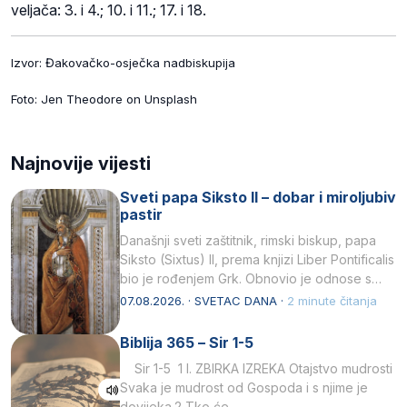
veljača: 3. i 4.; 10. i 11.; 17. i 18.
Izvor: Đakovačko-osječka nadbiskupija
Foto: Jen Theodore on Unsplash
Najnovije vijesti
Sveti papa Siksto II – dobar i miroljubiv
pastir
Današnji sveti zaštitnik, rimski biskup, papa
Siksto (Sixtus) II, prema knjizi Liber Pontificalis
bio je rođenjem Grk. Obnovio je odnose s
afričkim…
07.08.2026. · SVETAC DANA ·
2 minute čitanja
Biblija 365 – Sir 1-5
Sir 1-5 1 I. ZBIRKA IZREKA Otajstvo mudrosti
Svaka je mudrost od Gospoda i s njime je
dovijeka.2 Tko će…