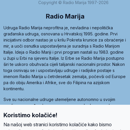
Copyright © Radio Marija 1997-2026
Radio Marija
Udruga Radio Marija neprofitna je, nevladina i nepolitička
građanska udruga, osnovana u Hrvatskoj 1995. godine. Prvi
inicijativni odbor nastao je u krilu Pokreta krunice za obraćenje i
mir, a uoči osnutka uspostavljena je suradnja s Radio Marijom
Italije. Ideja o Radio Mariji i prvi program nastali su 1983. godine
u župi u Erbi na sjeveru Italije. Iz Erbe se Radio Marija postupno
širi te uskoro obuhvaća cijeli talijanski nacionalni prostor. Nakon
toga osnivaju se i uspostavljaju udruge i radijske postaje s
imenom Radio Marija u četrdesetak zemalja, počevši od Europe
pa do obiju Amerika i Afrike, sve do Filipina na azijskom
kontinentu.
Sve su nacionalne udruge utemeljene autonomno u svojim
zemljama, a međusobna su povezane preko krovne udruge
pod nazivom Svjetska obitelj Radio Marije (World Family of
Koristimo kolačiće!
Radio Maria). Svjetsku obitelj utemeljilo je sedam članica, među
kojima je i hrvatska Udruga Radio Marija.
Na našoj web stranici koristimo kolačiće kako bismo