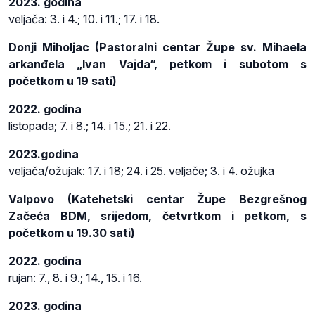
2023. godina
veljača: 3. i 4.; 10. i 11.; 17. i 18.
Donji Miholjac (Pastoralni centar Župe sv. Mihaela
arkanđela „Ivan Vajda“, petkom i subotom s
početkom u 19 sati)
2022. godina
listopada; 7. i 8.; 14. i 15.; 21. i 22.
2023.godina
veljača/ožujak: 17. i 18; 24. i 25. veljače; 3. i 4. ožujka
Valpovo (Katehetski centar Župe Bezgrešnog
Začeća BDM, srijedom, četvrtkom i petkom, s
početkom u 19.30 sati)
2022. godina
rujan: 7., 8. i 9.; 14., 15. i 16.
2023. godina