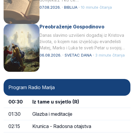
07.08.2026. · BIBLIJA ·
10 minute čitanja
Preobraženje Gospodinovo
Danas slavimo uzvišeni događaj iz Kristova
života, o kojem nas izvješćuju evanđelisti
Matej, Marko i Luka te sveti Petar u svojoj
drugoj…
06.08.2026. · SVETAC DANA ·
3 minute čitanja
Program Radio Marija
00:30
Iz tame u svjetlo (R)
01:30
Glazba i meditacije
02:15
Krunica - Radosna otajstva