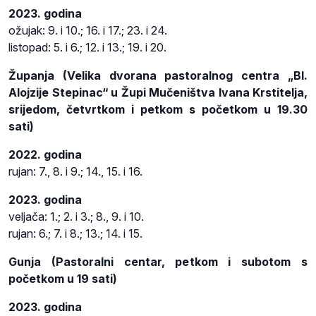
2023. godina
ožujak: 9. i 10.; 16. i 17.; 23. i 24.
listopad: 5. i 6.; 12. i 13.; 19. i 20.
Županja (Velika dvorana pastoralnog centra „Bl.
Alojzije Stepinac“ u Župi Mučeništva Ivana Krstitelja,
srijedom, četvrtkom i petkom s početkom u 19.30
sati)
2022. godina
rujan: 7., 8. i 9.; 14., 15. i 16.
2023. godina
veljača: 1.; 2. i 3.; 8., 9. i 10.
rujan: 6.; 7. i 8.; 13.; 14. i 15.
Gunja (Pastoralni centar, petkom i subotom s
početkom u 19 sati)
2023. godina