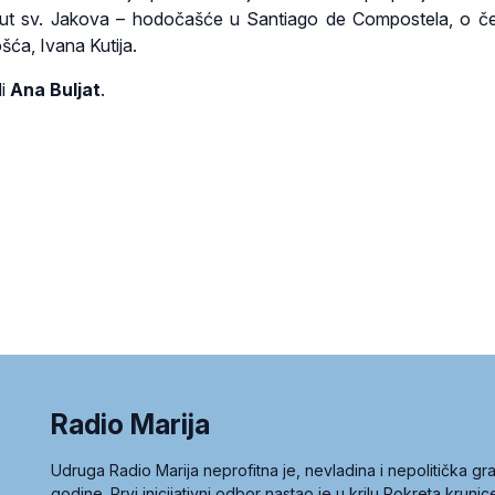
Put sv. Jakova – hodočašće u Santiago de Compostela, o 
šća, Ivana Kutija.
di
Ana Buljat
.
Radio Marija
Udruga Radio Marija neprofitna je, nevladina i nepolitička 
godine. Prvi inicijativni odbor nastao je u krilu Pokreta kruni