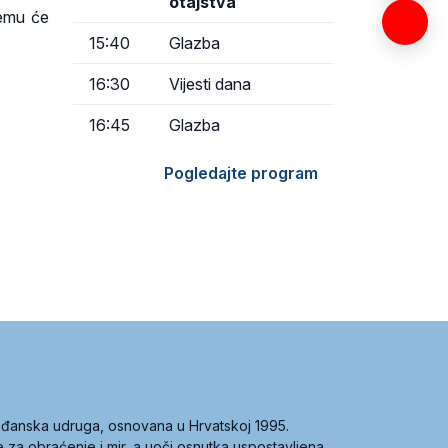
otajstva
čemu će
15:40
Glazba
16:30
Vijesti dana
16:45
Glazba
Pogledajte program
građanska udruga, osnovana u Hrvatskoj 1995.
ce za obraćenje i mir, a uoči osnutka uspostavljena