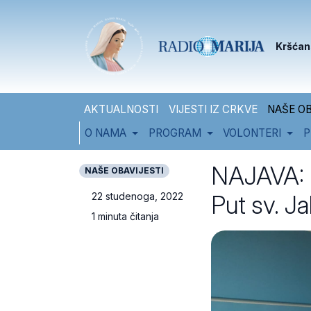
Skip to content
Skip to footer
Kršćan
AKTUALNOSTI
VIJESTI IZ CRKVE
NAŠE OB
O NAMA
PROGRAM
VOLONTERI
P
NAJAVA: D
NAŠE OBAVIJESTI
Put sv. J
22 studenoga, 2022
1 minuta čitanja