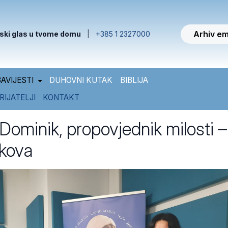
Arhiv em
ski glas u tvome domu
|
+385 1 2327000
AVIJESTI
DUHOVNI KUTAK
BIBLIJA
RIJATELJI
KONTAKT
ominik, propovjednik milosti –
akova