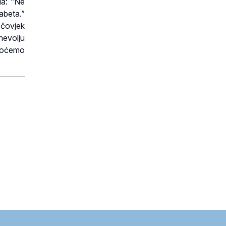
la: “Ne
zabeta.”
 čovjek
evolju
 hoćemo