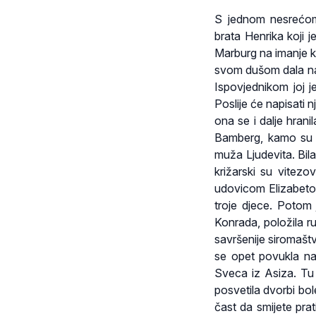
S jednom nesrećom
brata Henrika koji 
Marburg na imanje k
svom dušom dala na
Ispovjednikom joj j
Poslije će napisati n
ona se i dalje hrani
Bamberg, kamo su se
muža Ljudevita. Bil
križarski su vitezo
udovicom Elizabetom
troje djece. Potom 
Konrada, položila ru
savršenije siromaštv
se opet povukla na
Sveca iz Asiza. Tu 
posvetila dvorbi bol
čast da smijete pra