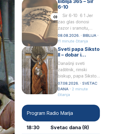
Biblija 365 – Sir
Praedicatorum – OP).
6-10
Svojim životom,
dubokom ljubavlju
Sir 6-10 6 1 Jer
prema Kristu…
zao glas donosi
zazor i sramotu,
kako to biva
08.08.2026. · BIBLIJA ·
grešniku
11 minute čitanja
licemjernom.2 Ne
Sveti papa Siksto
predaj se u…
II – dobar i
miroljubiv pastir
Današnji sveti
zaštitnik, rimski
biskup, papa Siksto
(Sixtus) II, prema
07.08.2026. · SVETAC
knjizi Liber
DANA ·
2 minute
Pontificalis bio je
čitanja
rođenjem Grk.
Obnovio je odnose s
Program Radio Marija
afričkim…
18:30
Svetac dana (R)