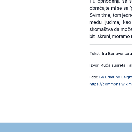
I u ophođenju sa sv
obraćajte mi se sa ‘p
Svim time, tom jedno
među ljudima, kao
siromaštva da može 
biti iskreni, moramo
Tekst: fra Bonaventur
Izvor: Kuća susreta Ta
Foto:
By Edmund Leight
https://commons.wikim