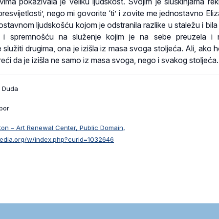
ima pokazivala je veliku ljudskost. Svojim je sluškinjama rek
resvijetlosti’, nego mi govorite ‘ti’ i zovite me jednostavno Eli
stavnom ljudskošću kojom je odstranila razlike u staležu i bila
 i spremnošću na služenje kojim je na sebe preuzela i n
služiti drugima, ona je izišla iz masa svoga stoljeća. Ali, ako
 reći da je izišla ne samo iz masa svoga, nego i svakog stoljeća.
a Duda
bor
on – Art Renewal Center, Public Domain,
edia.org/w/index.php?curid=1032646