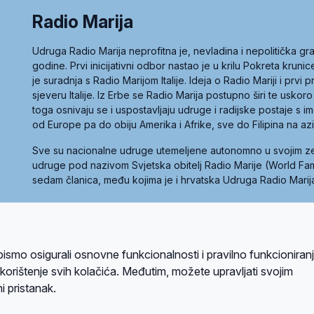
Radio Marija
Udruga Radio Marija neprofitna je, nevladina i nepolitička 
godine. Prvi inicijativni odbor nastao je u krilu Pokreta kruni
je suradnja s Radio Marijom Italije. Ideja o Radio Mariji i prvi
sjeveru Italije. Iz Erbe se Radio Marija postupno širi te uskoro
toga osnivaju se i uspostavljaju udruge i radijske postaje s
od Europe pa do obiju Amerika i Afrike, sve do Filipina na az
Sve su nacionalne udruge utemeljene autonomno u svojim 
udruge pod nazivom Svjetska obitelj Radio Marije (World Famil
sedam članica, među kojima je i hrvatska Udruga Radio Marij
la privatnosti
Kolačići
Uvjeti korištenja
bismo osigurali osnovne funkcionalnosti i pravilno funkcioniran
A sustavom
a korištenje svih kolačića. Međutim, možete upravljati svojim
i pristanak.