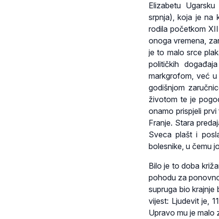
Elizabetu Ugarsku 
srpnja), koja je na 
rodila početkom XII
onoga vremena, zaru
je to malo srce pl
političkih događaja
markgrofom, već u 
godišnjom zaručnic
životom te je pogo
onamo prispjeli prv
Franje. Stara predaj
Sveca plašt i posla
bolesnike, u čemu joj
Bilo je to doba križ
pohodu za ponovno 
supruga bio krajnje b
vijest: Ljudevit je,
Upravo mu je malo za