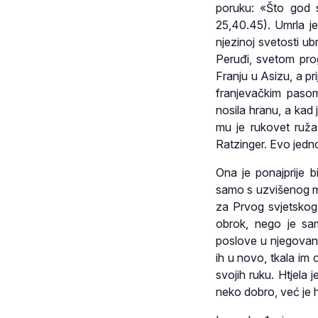
poruku: «Što god s
25,40.45). Umrla je
njezinoj svetosti u
Peruđi, svetom prog
Franju u Asizu, a pr
franjevačkim pasom
nosila hranu, a kad 
mu je rukovet ruža
Ratzinger. Evo jed
Ona je ponajprije b
samo s uzvišenog mje
za Prvog svjetskog r
obrok, nego je sam
poslove u njegovanj
ih u novo, tkala im o
svojih ruku. Htjela j
neko dobro, već je h