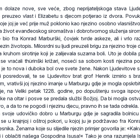
 dolaze nove, sve veće, zbog neprijateljskoga stava Ljud
je preuzeo vlast i Elizabetu s djecom potjerao iz dvora. Povuk
oje joj je već prije muž poklonio kao njezino osobno vlasništvo
 život evanđeoskog siromaštva i dobrotvornog služenja siro
e bio fra Konrad Marburški, čovjek tvrde askeze, ali i vrlo r
jezin životopis. Milosrdni su ljudi preuzeli brigu za njezino troje 
la kruhom sirotinje koji je zalijevala suzama boli. Uto je dobila
 vraćali thürinški križari, noseći sa sobom kosti njezina p
a je to nova i duboka bol ove svete žene. Nakon Ljudevitove 
vi posredovali, te se Ljudevitov brat grof Henrik izmirio s b
, vrativši joj njezino imanje u Marburgu gdje je mogla opskrbit
je, na Veliki petak 1228. godine, po dopuštenju svoga ispov
ke na oltar i posve se predala službi Božjoj. Da bi mogla ostvar
o, a da to ne pogodi i njezinu djecu, pravno ih se tada odrekla
 svoje udovičko dobro u Marburgu gdje je sagradila bolnicu
se u krajnjoj i oštroj pokori, u kojoj ju je podržavao fra Konr
esnika. Ženama koje su slijedile njezin primjer govorila je: «Kak
ti i oblačiti našega Gospodina Isusa!« Tako je ona razumjela 