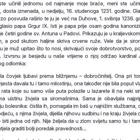
te učinili jednomu od najmanje moje braće, meni ste učini
, dosta iznenada, u nedjelju, 16. studenoga 1231. godine. Gl
brzo posvuda raširio te ju je već na Duhove, 1. svibnja 1236. g
lasio papa Grgur IX. Isti je papa prije osam godina kanonizi
ije četiri godine sv. Antuna u Padovi. Prikazuju je u kraljevsko
, a pod skutom haljine skriva crvene ruže. Vele da je sir
ju je muž upitao što to nosi, skrivajući svoje dobrotvorstvo, p
. Izvrsnu je besjedu u naše vrijeme o njoj održao kardinal
nog odlomka:
ila čovjek ljubavi prema bližnjemu – dobročinitelj. Ona pri to
sta davala tu i tamo milostinju, ona također nije bila poput vl
ata koje su samo više puta polazile u lazarete ili na neki siro
a uistinu živjela sa siromašnima. Sama je obavljala najprip
u bolesnika: čistila ih, pomagala im baš u najnižim službama, o
djeću, s njima živjela, dijelila njihovu sudbinu i na kraju živjela
e biti jedna od njih. Nije željela da u zlom svijetu samo tu i ta
tjela graditi bolji poredak pravednosti…