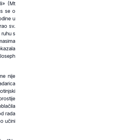
li» (Mt
as se o
odine u
rao sv.
m ruhu s
omasima
okazala
 Joseph
me nije
adarica
tinjski
rostije
blačila
 od rada
mo učini