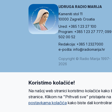
UDRUGA RADIO MARIJA
Kameniti stol 11
10000 Zagreb Croatia
Ured: +385 1 23 27 100
Program: +385 1 23 27 777; 099
502 00 52
Redakcija: +385 1 2327000
e-pošta: info@radiomarija.hr
Copyright © Radio Marija 1997-
2026
Koristimo kolačiće!
O nama
Radio
Program
Volonteri
Prijatelji
Kontakt
Pravi
Na našoj web stranici koristimo kolačiće kako 
Ova stranica je zaštićena Google reCAPTCH
stranice. Klikom na "Prihvati sve" pristajete n
postavkama kolačića
kako biste dali kontroliran
Design and development
SIK
&
C-Tel