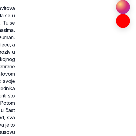
evitova
la se u
. Tu se
masima.
azuman.
djece, a
 poziv u
okojnog
sahrane
ratovom
i svoje
jednika
iti što
. Potom
 u čast
ad, sva
va je to
Isusovu