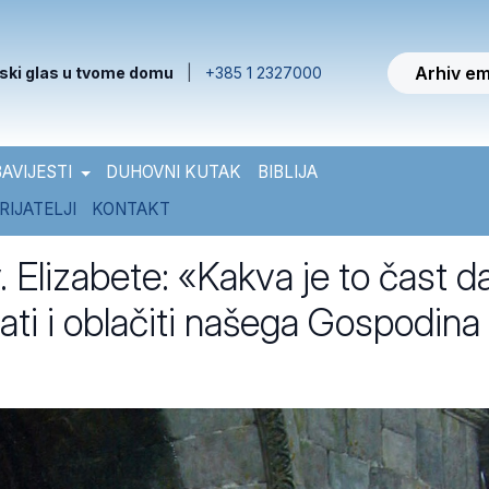
Arhiv em
ski glas u tvome domu
|
+385 1 2327000
AVIJESTI
DUHOVNI KUTAK
BIBLIJA
RIJATELJI
KONTAKT
. Elizabete: «Kakva je to čast d
ati i oblačiti našega Gospodina