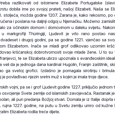
treba razlikovati od istoimene Elizabete Portugalske (slav
krstu dobila ime po svojoj prateti, našoj Elizabeti. Naša se El
I. stoljeća, možda godine 1207. Zarana je, kako rekosmo, po 
čena i poslana na daljnji odgoj u Njemačku. Možemo zamisliti
akalo za očinskim domom i domovinom u daleku svijetu. Nakon
 u markgrofiji Thüringiji, Ljudevit je vrlo rano postao nas
dvadeset i drugoj godini, pa se godine 1221. vjenčao sa sv
om Elizabetom. Inače se mladi grof odlikovao uzornim krš
dovao kršćanskoj dobrotvornosti svoje mlade žene. U to su 
i franjevci, te se Elizabeta ubrzo upoznala s evanđeoskim ideal
a veli da je jednoga dana kardinal Hugolin, Franjin zaštitnik, s
o ga svetoj grofici. Izdašno je pomagala sirotinju i brinul
 je povlađivao njezin sretni muž s kojim je imala troje djece.
arskih vojni, pa se i grof Ljudevit godine 1227. priključio jedno
osvojenje Svete zemlje od islamskih zavojevača. Rastanak je
olan, ali pun predanja Božjoj stvari. Domala je iz Italije doprla
 11. rujna 1227. godine, na putu u Svetu zemlju umro od kužne b
tim Elizabeta rodila treće dijete.