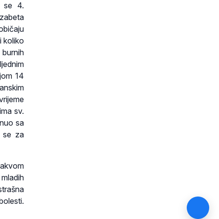
i se 4.
izabeta
običaju
 koliko
 burnih
ljednim
ojom 14
ćanskim
vrijeme
ima sv.
kinuo sa
a se za
m takvom
 mladih
 strašna
olesti.