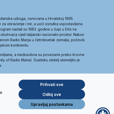
građanska udruga, osnovana u Hrvatskoj 1995.
ce za obraćenje i mir, a uoči osnutka uspostavljena
 program nastali su 1983. godine u župi u Erbi na
 obuhvaća cijeli talijanski nacionalni prostor. Nakon
 imenom Radio Marija u četrdesetak zemalja, počevši
ijskom kontinentu.
zemljama, a međusobna su povezane preko krovne
y of Radio Maria). Svjetsku obitelj utemeljilo je
a.
Prihvati sve
je
App
Google
Odbij sve
Store
Play
Upravljaj postavkama