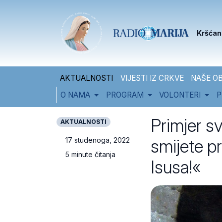
Skip to content
Skip to footer
Kršćan
AKTUALNOSTI
VIJESTI IZ CRKVE
NAŠE OB
O NAMA
PROGRAM
VOLONTERI
P
Primjer sv
AKTUALNOSTI
smijete pr
17 studenoga, 2022
5 minute čitanja
Isusa!«