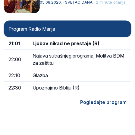
naziv, Sancta Maria…
05.08.2026. · SVETAC DANA ·
2 minute čitanja
Program Radio Marija
21:01
Ljubav nikad ne prestaje (R)
Najava sutrašnjeg programa; Molitva BDM
22:00
za zaštitu
22:10
Glazba
22:30
Upoznajmo Bibliju (R)
Pogledajte program