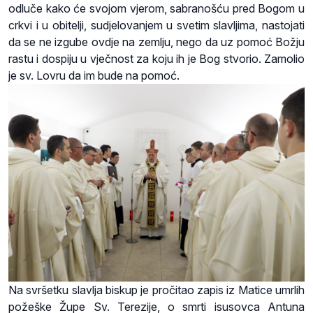
odluče kako će svojom vjerom, sabranošću pred Bogom u
crkvi i u obitelji, sudjelovanjem u svetim slavljima, nastojati
da se ne izgube ovdje na zemlju, nego da uz pomoć Božju
rastu i dospiju u vječnost za koju ih je Bog stvorio. Zamolio
je sv. Lovru da im bude na pomoć.
Na svršetku slavlja biskup je pročitao zapis iz Matice umrlih
požeške Župe Sv. Terezije, o smrti isusovca Antuna