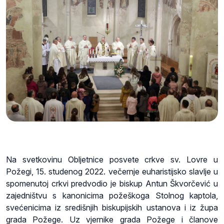
Na svetkovinu Obljetnice posvete crkve sv. Lovre u
Požegi, 15. studenog 2022. večernje euharistijsko slavlje u
spomenutoj crkvi predvodio je biskup Antun Škvorčević u
zajedništvu s kanonicima požeškoga Stolnog kaptola,
svećenicima iz središnjih biskupijskih ustanova i iz župa
grada Požege. Uz vjernike grada Požege i članove