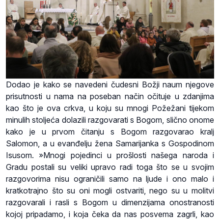
Dodao je kako se navedeni čudesni Božji naum njegove
prisutnosti u nama na poseban način očituje u zdanjima
kao što je ova crkva, u koju su mnogi Požežani tijekom
minulih stoljeća dolazili razgovarati s Bogom, slično onome
kako je u prvom čitanju s Bogom razgovarao kralj
Salomon, a u evanđelju žena Samarijanka s Gospodinom
Isusom. »Mnogi pojedinci u prošlosti našega naroda i
Gradu postali su veliki upravo radi toga što se u svojim
razgovorima nisu ograničili samo na ljude i ono malo i
kratkotrajno što su oni mogli ostvariti, nego su u molitvi
razgovarali i rasli s Bogom u dimenzijama onostranosti
kojoj pripadamo, i koja čeka da nas posvema zagrli, kao