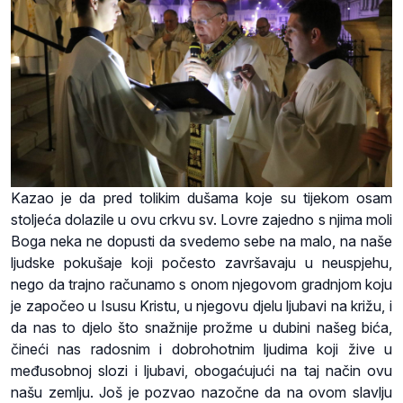
Kazao je da pred tolikim dušama koje su tijekom osam
stoljeća dolazile u ovu crkvu sv. Lovre zajedno s njima moli
Boga neka ne dopusti da svedemo sebe na malo, na naše
ljudske pokušaje koji počesto završavaju u neuspjehu,
nego da trajno računamo s onom njegovom gradnjom koju
je započeo u Isusu Kristu, u njegovu djelu ljubavi na križu, i
da nas to djelo što snažnije prožme u dubini našeg bića,
čineći nas radosnim i dobrohotnim ljudima koji žive u
međusobnoj slozi i ljubavi, obogaćujući na taj način ovu
našu zemlju. Još je pozvao nazočne da na ovom slavlju