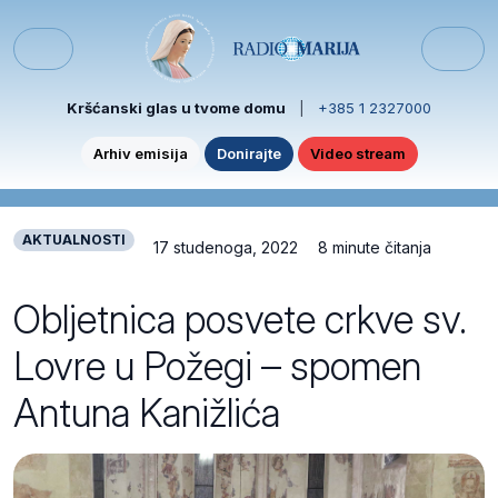
Skip to content
Skip to footer
Menu
Kršćanski glas u tvome domu
|
+385 1 2327000
Arhiv emisija
Donirajte
Video stream
AKTUALNOSTI
17 studenoga, 2022
8 minute čitanja
Obljetnica posvete crkve sv.
Lovre u Požegi – spomen
Antuna Kanižlića