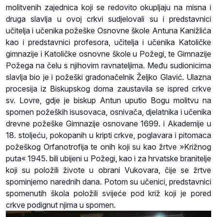
molitvenih zajednica koji se redovito okupljaju na misna i
druga slavlja u ovoj crkvi sudjelovali su i predstavnici
učitelja i učenika požeške Osnovne škole Antuna Kanižlića
kao i predstavnici profesora, učitelja i učenika Katoličke
gimnazije i Katoličke osnovne škole u Požegi, te Gimnazije
Požega na čelu s njihovim ravnateljima. Među sudionicima
slavlja bio je i požeški gradonačelnik Željko Glavić. Ulazna
procesija iz Biskupskog doma zaustavila se ispred crkve
sv. Lovre, gdje je biskup Antun uputio Bogu molitvu na
spomen požeških isusovaca, osnivača, djelatnika i učenika
drevne požeške Gimnazije osnovane 1699. i Akademije u
18. stoljeću, pokopanih u kripti crkve, poglavara i pitomaca
požeškog Orfanotrofija te onih koji su kao žrtve »Križnog
puta« 1945. bili ubijeni u Požegi, kao i za hrvatske branitelje
koji su položili živote u obrani Vukovara, čije se žrtve
spominjemo narednih dana. Potom su učenici, predstavnici
spomenutih škola položili svijeće pod križ koji je pored
crkve podignut njima u spomen.