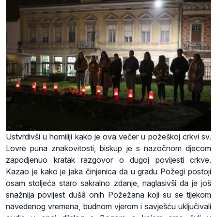
Ustvrdivši u homiliji kako je ova večer u požeškoj crkvi sv.
Lovre puna znakovitosti, biskup je s nazočnom djecom
zapodjenuo kratak razgovor o dugoj povijesti crkve.
Kazao je kako je jaka činjenica da u gradu Požegi postoji
osam stoljeća staro sakralno zdanje, naglasivši da je još
snažnija povijest dušâ onih Požežana koji su se tijekom
navedenog vremena, budnom vjerom i savješću uključivali