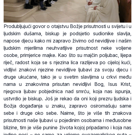
Produbljujući govor o otajstvu Božje prisutnosti u svijetu i u
ljudskim dušama, biskup je podsjetio sudionike slavlja,
napose djecu kako mi zapravo živimo od nevidljive i našim
ljudskim mjerilima neuhvatljive prisutnost neke voljene
osobe, primjerice majke. Kao što su majčin poljubac, lijepa
riječ, radost koja se s njezina lica razlijeva po cijeloj kući,
vidljivi znakovi njezine nevidljive ljubavi za svoju djecu i
druge ukućane, tako je u svetim slavljima u crkvi među
nama u znakovima prisutan nevidljivi Bog, Isus Krist,
njegova ljubav pobjednica nad smrću, koja nas ispunja,
ustvrdio je biskup. Još je rekao da oni koji prezru ljudska i
Božja događanja u znaku, zapravo osiromašuju same
sebe i druge oko sebe. Naime, što je više tih znakova
prisutnosti naše ljubavi u pojedinim osobama i međusobne
blizine, tim je više punine života kojoj pripadamo i koja nas
jedino nosi – ne samo za vrijeme ovozemaljskog puta –