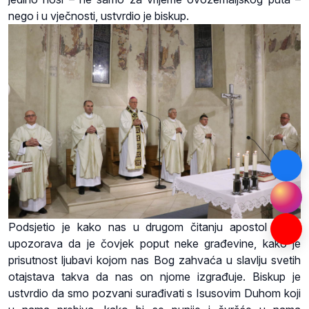
nego i u vječnosti, ustvrdio je biskup.
Podsjetio je kako nas u drugom čitanju apostol Petar
upozorava da je čovjek poput neke građevine, kako je
prisutnost ljubavi kojom nas Bog zahvaća u slavlju svetih
otajstava takva da nas on njome izgrađuje. Biskup je
ustvrdio da smo pozvani surađivati s Isusovim Duhom koji