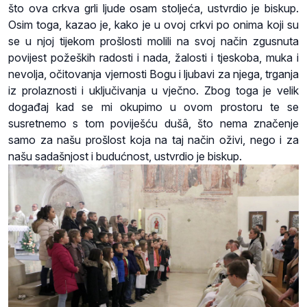
što ova crkva grli ljude osam stoljeća, ustvrdio je biskup.
Osim toga, kazao je, kako je u ovoj crkvi po onima koji su
se u njoj tijekom prošlosti molili na svoj način zgusnuta
povijest požeških radosti i nada, žalosti i tjeskoba, muka i
nevolja, očitovanja vjernosti Bogu i ljubavi za njega, trganja
iz prolaznosti i uključivanja u vječno. Zbog toga je velik
događaj kad se mi okupimo u ovom prostoru te se
susretnemo s tom poviješću dušâ, što nema značenje
samo za našu prošlost koja na taj način oživi, nego i za
našu sadašnjost i budućnost, ustvrdio je biskup.