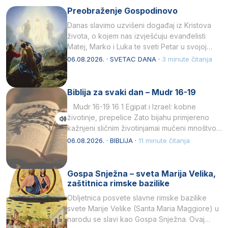
Preobraženje Gospodinovo
Danas slavimo uzvišeni događaj iz Kristova
života, o kojem nas izvješćuju evanđelisti
Matej, Marko i Luka te sveti Petar u svojoj
drugoj…
06.08.2026. · SVETAC DANA ·
3 minute čitanja
Biblija za svaki dan – Mudr 16-19
Mudr 16-19 16 1 Egipat i Izrael: kobne
životinje, prepelice Zato bijahu primjereno
kažnjeni sličnim životinjamai mučeni mnoštvom
kukaca.2 A narod…
06.08.2026. · BIBLIJA ·
11 minute čitanja
Gospa Snježna – sveta Marija Velika,
zaštitnica rimske bazilike
Obljetnica posvete slavne rimske bazilike
svete Marije Velike (Santa Maria Maggiore) u
narodu se slavi kao Gospa Snježna. Ovaj