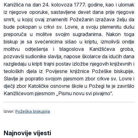
Kanižlića na dan 24. kolovoza 1777. godine, kao i ulomak
iz njegove oporuke, sastavljene devet dana prije njegove
smrti, u kojoj ovaj znameniti Požežanin izražava želju da
bude pokopan u crkvi sv. Lovre, a svoju plemenitu dušu
preporuča u molitve svojim sugrađanima. Nakon toga
biskup je sa svećenicima sišao u kriptu, izmolivši ondje
molitvu odrješenja i blagoslova Kanižlićeva groba,
pozvavši sudionike slavlja, napose školarce da idućih dana
razgledaju u kripti trajni postav izložbe njegovih književnih i
teoloških djela iz Povijesne knjižnice Požeške biskupije.
Slavlje je popratio svojom pjesmom zbor crkve sv. Lovre i
dječji zbor Katoličke osnovne škole u Požegi te je završilo
Kanižlićevom pjesmom „Pismu novu svi pivajmo“.
Izvor:
Požeška biskupija
Najnovije vijesti