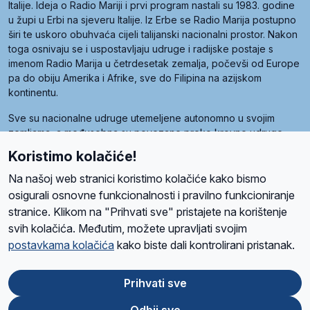
Italije. Ideja o Radio Mariji i prvi program nastali su 1983. godine
u župi u Erbi na sjeveru Italije. Iz Erbe se Radio Marija postupno
širi te uskoro obuhvaća cijeli talijanski nacionalni prostor. Nakon
toga osnivaju se i uspostavljaju udruge i radijske postaje s
imenom Radio Marija u četrdesetak zemalja, počevši od Europe
pa do obiju Amerika i Afrike, sve do Filipina na azijskom
kontinentu.
Sve su nacionalne udruge utemeljene autonomno u svojim
zemljama, a međusobna su povezane preko krovne udruge
pod nazivom Svjetska obitelj Radio Marije (World Family of
Koristimo kolačiće!
Radio Maria). Svjetsku obitelj utemeljilo je sedam članica, među
kojima je i hrvatska Udruga Radio Marija.
Na našoj web stranici koristimo kolačiće kako bismo
osigurali osnovne funkcionalnosti i pravilno funkcioniranje
stranice. Klikom na "Prihvati sve" pristajete na korištenje
svih kolačića. Međutim, možete upravljati svojim
O nama
Radio
Program
Volonteri
Prijatelji
Kontakt
Pravila privatnosti
postavkama kolačića
kako biste dali kontrolirani pristanak.
Kolačići
Uvjeti korištenja
Ova stranica je zaštićena Google reCAPTCHA sustavom
Prihvati sve
Odbij sve