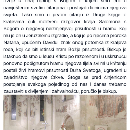
ovdje u onaj dijalog s Bogom o kojem smo čuli u
naviještenim svetim čitanjima i postajali dionicima njegova
svijeta. Tako smo u prvom čitanju iz Druge knjige o
kraljevima čuli molitveni razgovor kralja Salomona s
Bogom o njegovoj neizmjerljivoj prisutnosti u hramu, koji
mu je on u Jeruzalemu izgradio, a koji je po riječima proroka
Natana, upućenih Davidu, znak onog potomka iz kraljeva
roda, koji će biti istinski hram Božje prisutnosti. Biskup je
istaknuo da smo u Isusu Kristu po razorenom i u uskrsnuću
ponovno podignutom hramu njegova tijela svi mi u krštenju
postali živi hramovi prisutnosti Duha Svetoga, ugrađeni u
zajedništvo njegove Crkve. Stoga se pred činjenicom
postojanja svakoga pojedinog od nas i danas trebamo
zaustaviti s divljenjem i zahvalnošću, poručio je biskup.