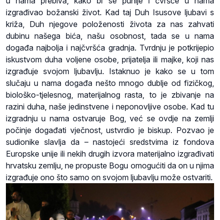
u nama prebiva, kako bi se punije i čvršće u nama
izgrađivao božanski život. Kad taj Duh Isusove ljubavi s
križa, Duh njegove položenosti života za nas zahvati
dubinu našega bića, našu osobnost, tada se u nama
događa najbolja i najčvršća gradnja. Tvrdnju je potkrijepio
iskustvom duha voljene osobe, prijatelja ili majke, koji nas
izgrađuje svojom ljubavlju. Istaknuo je kako se u tom
slučaju u nama događa nešto mnogo dublje od fizičkog,
biološko-tjelesnog, materijalnog rasta, to je zbivanje na
razini duha, naše jedinstvene i neponovljive osobe. Kad tu
izgradnju u nama ostvaruje Bog, već se ovdje na zemlji
počinje događati vječnost, ustvrdio je biskup. Pozvao je
sudionike slavlja da – nastojeći sredstvima iz fondova
Europske unije ili nekih drugih izvora materijalno izgrađivati
hrvatsku zemlju, ne propuste Bogu omogućiti da on u njima
izgrađuje ono što samo on svojom ljubavlju može ostvariti.