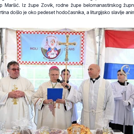
lip Maršić. Iz župe Zovik, rodne župe belomanastirskog župn
ina došlo je oko pedeset hodočasnika, a liturgijsko slavlje anim