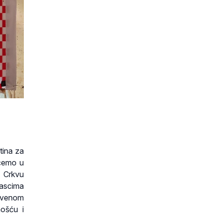
tina za
ećemo u
. Crkvu
rascima
štvenom
nošću i