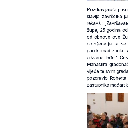
Pozdravljajući pri
slavlje završetka j
rekavši: „Završavat
župe, 25 godina od
od obnove ove Župne
dovršena jer su se n
pao komad žbuke, a
crkvene lađe.“ Čes
Manastira gradona
vijeća te svim gra
pozdravio Roberta 
zastupnika mađarsk