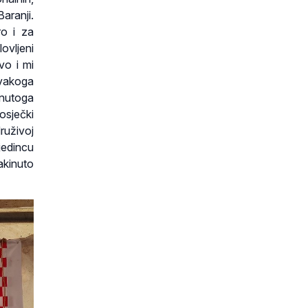
aranji.
ro i za
ovljeni
vo i mi
svakoga
znutoga
osječki
uživoj
jedincu
akinuto