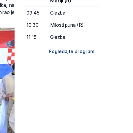
Mariji (R)
ika, na
irao je
09:45
Glazba
10:30
Milosti puna (R)
11:15
Glazba
Pogledajte program