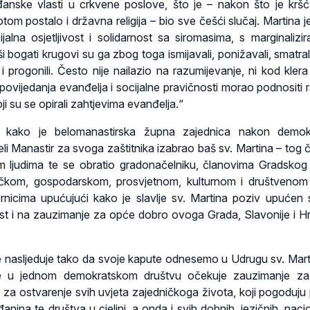
ađanske vlasti u crkvene poslove, što je – nakon što je krš
tom postalo i državna religija – bio sve češći slučaj. Martina j
ijalna osjetljivost i solidarnost sa siromasima, s marginalizir
i bogati krugovi su ga zbog toga ismijavali, ponižavali, smatral
 i progonili. Često nije nailazio na razumijevanje, ni kod klera
opovijedanja evanđelja i socijalne pravičnosti morao podnositi r
 su se opirali zahtjevima evanđelja.“
m kako je belomanastirska župna zajednica nakon demokr
li Manastir za svoga zaštitnika izabrao baš sv. Martina – tog 
im ljudima te se obratio gradonačelniku, članovima Gradskog 
itičkom, gospodarskom, prosvjetnom, kulturnom i društvenom
rnicima upućujući kako je slavlje sv. Martina poziv upućen 
st i na zauzimanje za opće dobro ovoga Grada, Slavonije i H
e nasljeduje tako da svoje kapute odnesemo u Udrugu sv. Martin
e u jednom demokratskom društvu očekuje zauzimanje za
 za ostvarenje svih uvjeta zajedničkoga života, koji pogoduj
nina te društva u cjelini, a onda i svih dobnih, jezičnih, nacio