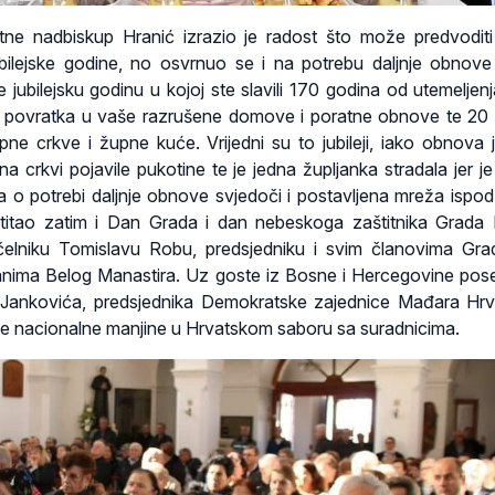
sutne nadbiskup Hranić izrazio je radost što može predvodit
ubilejske godine, no osvrnuo se i na potrebu daljnje obnove
e jubilejsku godinu u kojoj ste slavili 170 godina od utemeljen
 povratka u vaše razrušene domove i poratne obnove te 20
 crkve i župne kuće. Vrijedni su to jubileji, iako obnova j
a crkvi pojavile pukotine te je jedna župljanka stradala jer je
 o potrebi daljnje obnove svjedoči i postavljena mreža ispo
titao zatim i Dan Grada i dan nebeskoga zaštitnika Grada
čelniku Tomislavu Robu, predsjedniku i svim članovima Gr
đanima Belog Manastira. Uz goste iz Bosne i Hercegovine pos
Jankovića, predsjednika Demokratske zajednice Mađara Hrv
e nacionalne manjine u Hrvatskom saboru sa suradnicima.