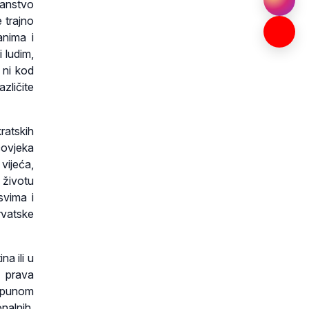
ćanstvo
e trajno
anima i
i ludim,
 ni kod
azličite
atskih
čovjeka
vijeća,
 životu
svima i
rvatske
a ili u
 prava
u punom
nalnih,