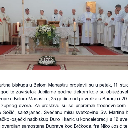
artina biskupa u Belom Manastiru proslavili su u petak, 11. st
god te završetak Jubilarne godine tijekom koje su obilježaval
upe u Belom Manastiru, 25 godina od povratka u Baranju i 20
župnog dvora. Za proslavu su se pripremali trodnevnicom 
 Šošić, salezijanac. Svečanu misu svetkovine Sv. Martina 
čko-osječki nadbiskup Đuro Hranić u koncelebraciji s 18 sve
 i gvardijan samostana Dubrave kod Brčkoga, fra Niko Josić te