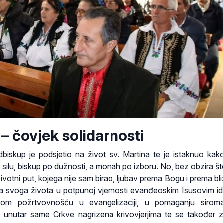
 – čovjek solidarnosti
adbiskup je podsjetio na život sv. Martina te je istaknuo kako
a silu, biskup po dužnosti, a monah po izboru. No, bez obzira št
ivotni put, kojega nije sam birao, ljubav prema Bogu i prema bl
ja svoga života u potpunoj vjernosti evanđeoskim Isusovim id
kom požrtvovnošću u evangelizaciji, u pomaganju siroma
ti unutar same Crkve nagrizena krivovjerjima te se također 