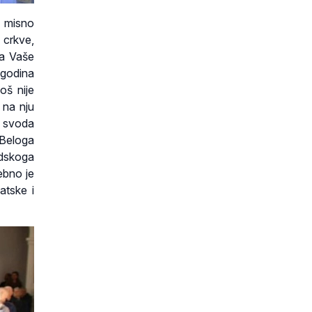
i misno
 crkve,
ja Vaše
 godina
oš nije
 na nju
d svoda
 Beloga
adskoga
ebno je
atske i