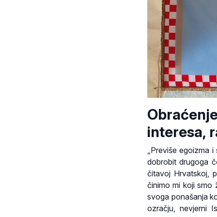
Obraćenje,
interesa, r
„Previše egoizma i 
dobrobit drugoga č
čitavoj Hrvatskoj, 
činimo mi koji smo 
svoga ponašanja koj
ozračju, nevjerni 