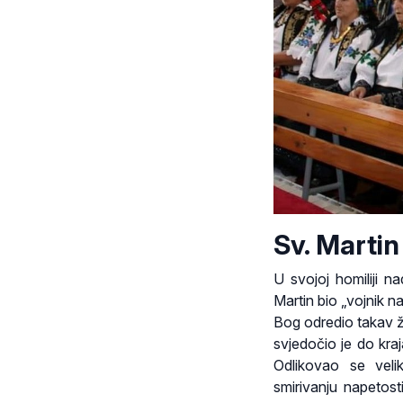
Sv. Martin
U svojoj homiliji n
Martin bio „vojnik n
Bog odredio takav ž
svjedočio je do kra
Odlikovao se veli
smirivanju napetos