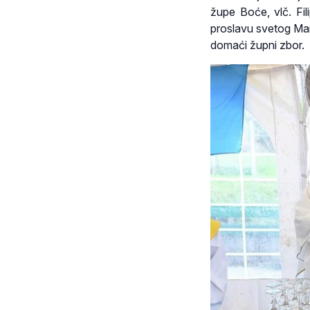
župe Boće, vlč. Fi
proslavu svetog Mart
domaći župni zbor.