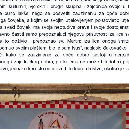
nih, kulturnih, vjerskih i drugih skupina i zajednica ovdje u B
je puno lakše, nego se posvetiti zauzimanju za opće dob
a čovjeka, s kojim se svojim utjelovljenjem poistovjetio utjel
a svaki čovjek ima svoja neotuđiva prava i svoje dostojanst
no častiti samo prepoznajući njegovu prisutnost iza lica 
je to doživio i prepoznao sv. Martin: iza lica onoga smr
ogrnuo svojim plaštem, bio je sam Isus“, naglasio đakovačko-
ći kako se zauzimanje za opće dobro sastoji u nerazdr
obnog i zajedničkog dobra, po kojemu ne može biti dobro po
uštvu, jednako kao što ne može biti dobro društvu, ukoliko je z