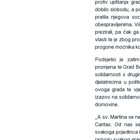
protiv uplitanja gr
dobilo slobodu, a po
pratila njegova soc
obespravljenima. Viš
prezirali, pa čak ga
vlasti te je zbog pr
progone moćnika koji
Podsjetio je zati
promjena te Grad Be
solidarnosti s drug
djelatnicima u pol
ovoga grada te vje
izazov na solidarno
domovine.
„A sv. Martina se n
Caritas. Od nas s
svakoga pojedinca i
razvoju svakog građa