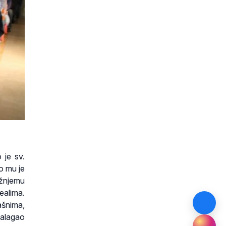
 je sv.
o mu je
ižnjemu
ealima.
šnima,
zalagao