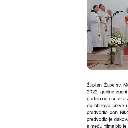
Župljani Župe sv. M
2022. godine župni 
godina od osnutka ž
od obnove crkve i 
predvodio don Niko
predvodio je đakova
a među njima bio je