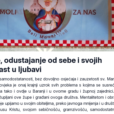
 odustajanje od sebe i svojih
ast u ljubavi
samodostatanosti, bez dovoljno osjećaja i zauzetosti sv. Mar
ovjeka je onaj krajnji uzrok svih problema s kojima se susr
pa tako i ovdje u Baranji i u ovome gradu i župnoj zajednici
župljani ove župe i građani ovoga društva. Mentalitetom i ob
e upijamo u svojim obiteljima, preko javnoga mnijenja i u dru
Isusu Kristu, svojom sebičnošću, gramzivošću, samodostat