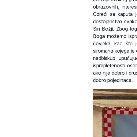
obrazovnih, interes
Odreći se kaputa 
dostojanstvo svakog
Sin Božji. Zbog tog
Boga možemo isprav
čovjeka, kao što 
siromaha kojega je 
nadbiskup upućuju
isprepletenosti os
ako nije dobro i dr
dobro pojedinaca.