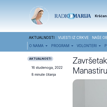
Skip to content
Skip to footer
Kršćan
AKTUALNOSTI
VIJESTI IZ CRKVE
NAŠE OB
O NAMA
PROGRAM
VOLONTERI
P
Završetak
AKTUALNOSTI
Manastir
16 studenoga, 2022
8 minute čitanja