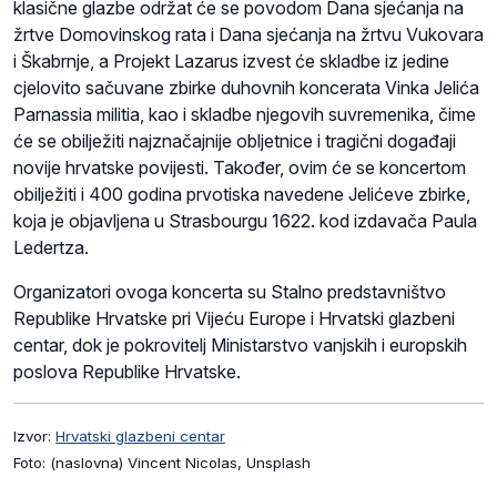
klasične glazbe održat će se povodom Dana sjećanja na
žrtve Domovinskog rata i Dana sjećanja na žrtvu Vukovara
i Škabrnje, a Projekt Lazarus izvest će skladbe iz jedine
cjelovito sačuvane zbirke duhovnih koncerata Vinka Jelića
Parnassia militia, kao i skladbe njegovih suvremenika, čime
će se obilježiti najznačajnije obljetnice i tragični događaji
novije hrvatske povijesti. Također, ovim će se koncertom
obilježiti i 400 godina prvotiska navedene Jelićeve zbirke,
koja je objavljena u Strasbourgu 1622. kod izdavača Paula
Ledertza.
Organizatori ovoga koncerta su Stalno predstavništvo
Republike Hrvatske pri Vijeću Europe i Hrvatski glazbeni
centar, dok je pokrovitelj Ministarstvo vanjskih i europskih
poslova Republike Hrvatske.
Izvor:
Hrvatski glazbeni centar
Foto: (naslovna) Vincent Nicolas, Unsplash