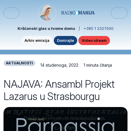
Skip to content
Skip to footer
Menu
Kršćanski glas u tvome domu
|
+385 1 2327000
Arhiv emisija
Donirajte
Video stream
AKTUALNOSTI
14 studenoga, 2022
1 minuta čitanja
NAJAVA: Ansambl Projekt
Lazarus u Strasbourgu