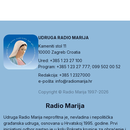
UDRUGA RADIO MARIJA
Kameniti stol 11
10000 Zagreb Croatia
Ured: +385 1 23 27 100
Program: +385 1 23 27 777; 099 502 00 52
Redakcija: +385 1 2327000
e-pošta: info@radiomarija.hr
Copyright © Radio Marija 1997-2026
Radio Marija
Udruga Radio Marija neprofitna je, nevladina i nepolitička
građanska udruga, osnovana u Hrvatskoj 1995. godine. Prvi
inicijativni odbor nastao je u krilu Pokreta krunice za obraćenje i