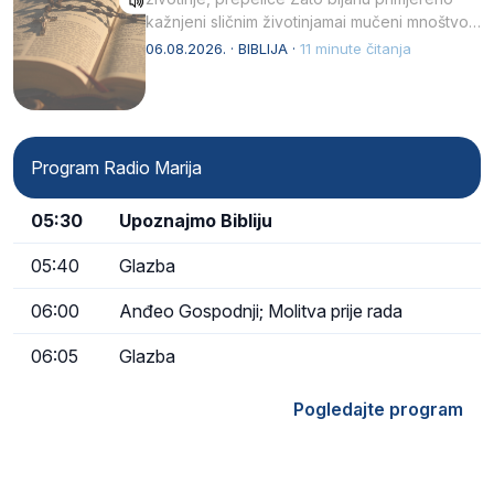
kažnjeni sličnim životinjamai mučeni mnoštvom
kukaca.2 A narod…
06.08.2026. · BIBLIJA ·
11 minute čitanja
Program Radio Marija
05:30
Upoznajmo Bibliju
05:40
Glazba
06:00
Anđeo Gospodnji; Molitva prije rada
06:05
Glazba
Pogledajte program