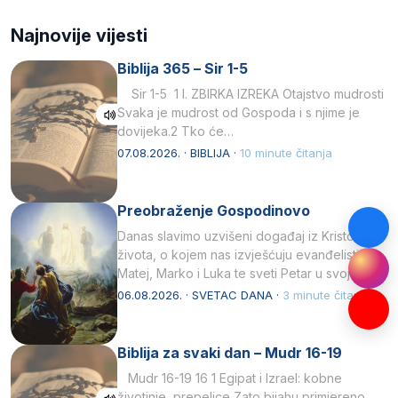
Najnovije vijesti
Biblija 365 – Sir 1-5
Sir 1-5 1 I. ZBIRKA IZREKA Otajstvo mudrosti
Svaka je mudrost od Gospoda i s njime je
dovijeka.2 Tko će…
07.08.2026. · BIBLIJA ·
10 minute čitanja
Preobraženje Gospodinovo
Danas slavimo uzvišeni događaj iz Kristova
života, o kojem nas izvješćuju evanđelisti
Matej, Marko i Luka te sveti Petar u svojoj
drugoj…
06.08.2026. · SVETAC DANA ·
3 minute čitanja
Biblija za svaki dan – Mudr 16-19
Mudr 16-19 16 1 Egipat i Izrael: kobne
životinje, prepelice Zato bijahu primjereno