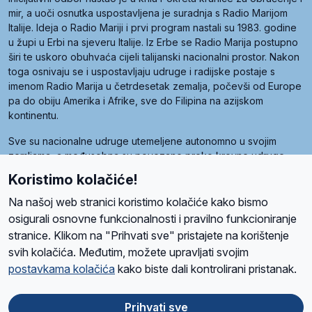
mir, a uoči osnutka uspostavljena je suradnja s Radio Marijom
Italije. Ideja o Radio Mariji i prvi program nastali su 1983. godine
u župi u Erbi na sjeveru Italije. Iz Erbe se Radio Marija postupno
širi te uskoro obuhvaća cijeli talijanski nacionalni prostor. Nakon
toga osnivaju se i uspostavljaju udruge i radijske postaje s
imenom Radio Marija u četrdesetak zemalja, počevši od Europe
pa do obiju Amerika i Afrike, sve do Filipina na azijskom
kontinentu.
Sve su nacionalne udruge utemeljene autonomno u svojim
zemljama, a međusobna su povezane preko krovne udruge
pod nazivom Svjetska obitelj Radio Marije (World Family of
Koristimo kolačiće!
Radio Maria). Svjetsku obitelj utemeljilo je sedam članica, među
kojima je i hrvatska Udruga Radio Marija.
Na našoj web stranici koristimo kolačiće kako bismo
osigurali osnovne funkcionalnosti i pravilno funkcioniranje
stranice. Klikom na "Prihvati sve" pristajete na korištenje
svih kolačića. Međutim, možete upravljati svojim
O nama
Radio
Program
Volonteri
Prijatelji
Kontakt
Pravila privatnosti
postavkama kolačića
kako biste dali kontrolirani pristanak.
Kolačići
Uvjeti korištenja
Ova stranica je zaštićena Google reCAPTCHA sustavom
Prihvati sve