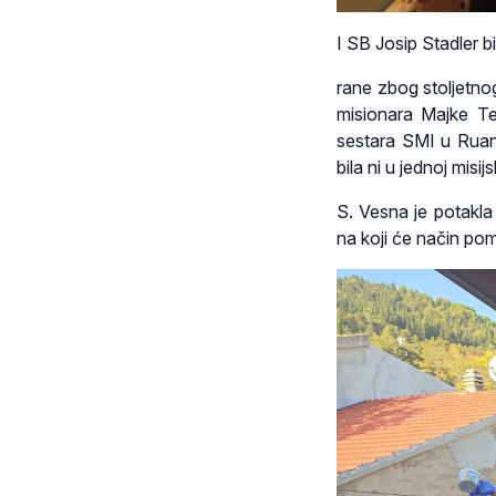
I SB Josip Stadler bi
rane zbog stoljetnog
misionara Majke Te
sestara SMI u Ruandi
bila ni u jednoj misijs
S. Vesna je potakla
na koji će način pom