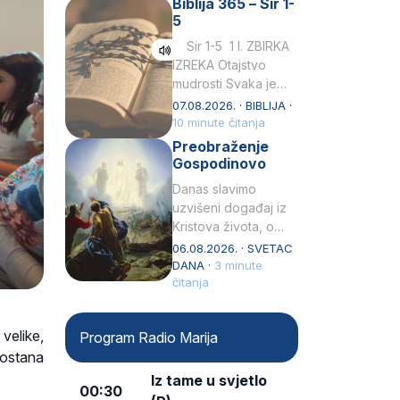
Biblija 365 – Sir 1-
rođenjem Grk.
5
Obnovio je odnose s
afričkim…
Sir 1-5 1 I. ZBIRKA
IZREKA Otajstvo
mudrosti Svaka je
mudrost od Gospoda
07.08.2026. · BIBLIJA ·
i s njime je dovijeka.2
10 minute čitanja
Tko će…
Preobraženje
Gospodinovo
Danas slavimo
uzvišeni događaj iz
Kristova života, o
kojem nas izvješćuju
06.08.2026. · SVETAC
evanđelisti Matej,
DANA ·
3 minute
Marko i Luka te sveti
čitanja
Petar u svojoj
drugoj…
velike,
Program Radio Marija
mostana
Iz tame u svjetlo
00:30