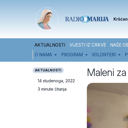
Skip to content
Skip to footer
Kršćan
AKTUALNOSTI
VIJESTI IZ CRKVE
NAŠE OB
O NAMA
PROGRAM
VOLONTERI
P
Maleni za 
AKTUALNOSTI
14 studenoga, 2022
3 minute čitanja