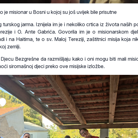
o je misionar u Bosni u kojoj su još uvijek bile prisutne
 turskog jarma. Iznijela im je i nekoliko crtica iz života naših 
rezije i O. Ante Gabrića. Govorila im je o misionarskom dje
 i na Haitima, te o sv. Maloj Tereziji, zaštitnici misija koja ni
koj zemlji.
 Djecu Bezgrešne da razmišljaju kako i oni mogu biti mali misio
oći siromašnoj djeci preko ove misijske izložbe.