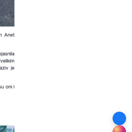
om Anet
jasnila
velikim
aziv je
u oni i