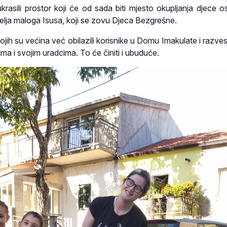
i, ukrasili prostor koji će od sada biti mjesto okupljanja djece
telja maloga Isusa, koji se zovu Djeca Bezgrešne.
ojih su većina već obilazili korisnike u Domu Imakulate i razves
ma i svojim uradcima. To će činiti i ubuduće.