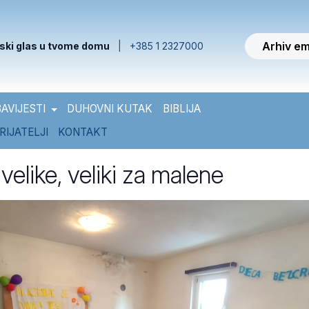
Arhiv em
ski glas u tvome domu
|
+385 1 2327000
AVIJESTI
DUHOVNI KUTAK
BIBLIJA
RIJATELJI
KONTAKT
velike, veliki za malene