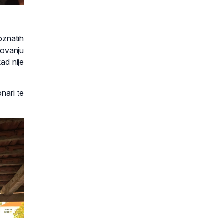
poznatih
lovanju
kad nije
nari te