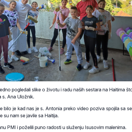
edno pogledali slike o životu i radu naših sestara na Haitima š
a s. Ana Uložnik.
 bilo je kad nas je s. Antonia preko video poziva spojila sa s
e su nam se javile sa Haitija.
nu PMI i poželili puno radosti u služenju Isusovim malenima.