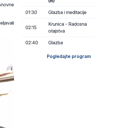
(R)
 osnovne
01:30
Glazba i meditacije
eljavali
Krunica - Radosna
02:15
otajstva
02:40
Glazba
Pogledajte program