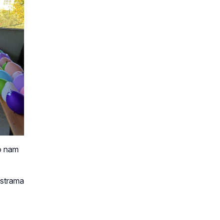
to nam
estrama