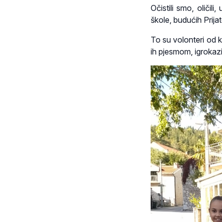
Očistili smo, oličil
škole, budućih Prija
To su volonteri od k
ih pjesmom, igrokazi