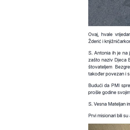
Ovaj, hvale vrijed
Žderić i knjižničar
S. Antonia ih je na
zašto naziv Djeca B
štovateljem Bezgre
također povezan i s 
Budući da PMI sprem
prošle godine svojim
S. Vesna Mateljan im 
Prvi misionari bili s