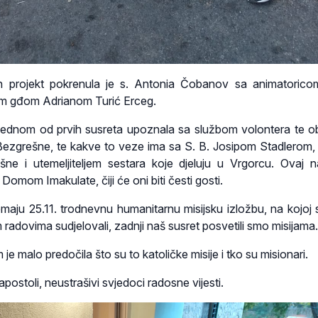
an projekt pokrenula je s. Antonia Čobanov sa animatoric
kom gđom Adrianom Turić Erceg.
 jednom od prvih susreta upoznala sa službom volontera te ob
ezgrešne, te kakve to veze ima sa S. B. Josipom Stadlerom, 
šne i utemeljiteljem sestara koje djeluju u Vrgorcu. Ovaj n
Domom Imakulate, čiji će oni biti česti gosti.
aju 25.11. trodnevnu humanitarnu misijsku izložbu, na kojoj s
 radovima sudjelovali, zadnji naš susret posvetili smo misijama.
je malo predočila što su to katoličke misije i tko su misionari.
u apostoli, neustrašivi svjedoci radosne vijesti.