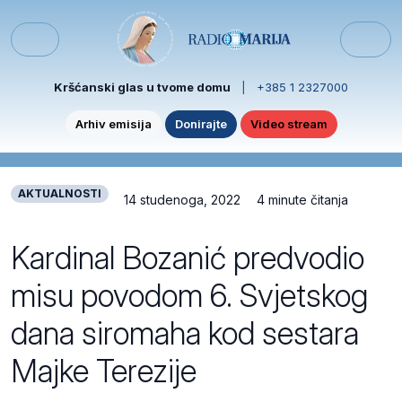
Skip to content
Skip to footer
Menu
Kršćanski glas u tvome domu
|
+385 1 2327000
Arhiv emisija
Donirajte
Video stream
AKTUALNOSTI
14 studenoga, 2022
4 minute čitanja
Kardinal Bozanić predvodio
misu povodom 6. Svjetskog
dana siromaha kod sestara
Majke Terezije