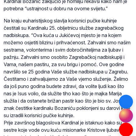
Kardinal Bozanić zaključio je homiliju rekavši kako nam je
potrebna “ustrajnost u dobru na ovome svijetu.”
Na kraju euharistijskog slavlja korisnici pučke kuhinje
čestitali su Kardinalu 25. obljetnicu službe zagrebačkog
nadbiskupa. “Ova kuća u Jukićevoj mjesto je na kojem
možemo osjetiti blizinu i prihvaćenost. Zahvalni smo našim
sestrama, volonterima i svim dobročiniteljima za ljubav i
pažnju. Zahvalni smo osobito Zagrebačkoj nadbiskupiji i
Vama, našem pastiru, za svu brigu i pomoć. Ove godine
navršilo se 25 godina Vaše službe nadbiskupa u Zagrebu.
Čestitamo i zahvaljujemo za Vaše vjerno služenje. Želimo
da još puno godina budete zdravi, da volite ljudi kao što
nas je Isus volio, da služite tiho kao što je majka Marija
služila i da ostanete brižan pastir kao što je bio sv. Josip.” U
znak čestitke kardinalu Bozaniću poklonjeni su darovi koje
su izradili korisnici pučke kuhinje.
Prije završnog blagoslova Kardinal je istaknuo kako su
sestre koje vode ovu kuću misionarke Kristove ljubavi, a