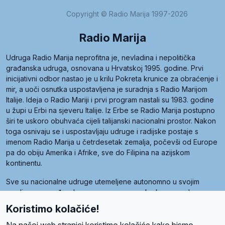
Copyright © Radio Marija 1997-2026
Radio Marija
Udruga Radio Marija neprofitna je, nevladina i nepolitička
građanska udruga, osnovana u Hrvatskoj 1995. godine. Prvi
inicijativni odbor nastao je u krilu Pokreta krunice za obraćenje i
mir, a uoči osnutka uspostavljena je suradnja s Radio Marijom
Italije. Ideja o Radio Mariji i prvi program nastali su 1983. godine
u župi u Erbi na sjeveru Italije. Iz Erbe se Radio Marija postupno
širi te uskoro obuhvaća cijeli talijanski nacionalni prostor. Nakon
toga osnivaju se i uspostavljaju udruge i radijske postaje s
imenom Radio Marija u četrdesetak zemalja, počevši od Europe
pa do obiju Amerika i Afrike, sve do Filipina na azijskom
kontinentu.
Sve su nacionalne udruge utemeljene autonomno u svojim
zemljama, a međusobna su povezane preko krovne udruge
pod nazivom Svjetska obitelj Radio Marije (World Family of
Koristimo kolačiće!
Radio Maria). Svjetsku obitelj utemeljilo je sedam članica, među
kojima je i hrvatska Udruga Radio Marija.
Na našoj web stranici koristimo kolačiće kako bismo