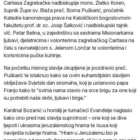
Caritasa Zagrebačke nadbiskupije mons. Zlatko Koren,
župnik Župe sv. Blaža preč. Borna Puškarić, pročelnik
Katedre kanonskoga prava na Katoličkom bogoslovnom
fakultetu prof. dr. sc. Josip Šalković i nadbiskupski tajnik
vlč. Petar Belina, u zajedništvu sa sestrama Misionarkama
ljubavi, djelatnicima i volonterima zagrebačkog Caritasa na
čelu s ravnateljicom s. Jelenom Lončar te volonterima i
korisnicima pučke kuhinje.
Na početku misnog slavlja okupljene je pozdravio preč.
Puškarić te istaknuo kako se ovim euharistijskim slavljem
obilježava Svjetski dan siromaha, koji je ustanovio papa
Franjo kako bi “svima nama stavio na srce brigu za one koji
su potrebiti naše skrbi, ljubavi i brige.”
Kardinal Bozanić u homiliji je tumačeći Evanđelje naglasio
kako ono pred nas stavlja suprotnost – one koji se dive
ljepoti i ukrasima jeruzalemskog hrama te Isusa koji
naviješta rušenje hrama. “Hram u Jeruzalemu bio je