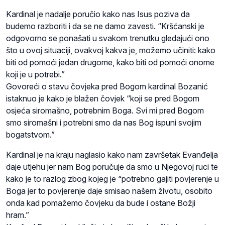
Kardinal je nadalje poručio kako nas Isus poziva da
budemo razboriti i da se ne damo zavesti. “Kršćanski je
odgovorno se ponašati u svakom trenutku gledajući ono
što u ovoj situaciji, ovakvoj kakva je, možemo učiniti: kako
biti od pomoći jedan drugome, kako biti od pomoći onome
koji je u potrebi.”
Govoreći o stavu čovjeka pred Bogom kardinal Bozanić
istaknuo je kako je blažen čovjek “koji se pred Bogom
osjeća siromašno, potrebnim Boga. Svi mi pred Bogom
smo siromašni i potrebni smo da nas Bog ispuni svojim
bogatstvom.”
Kardinal je na kraju naglasio kako nam završetak Evanđelja
daje utjehu jer nam Bog poručuje da smo u Njegovoj ruci te
kako je to razlog zbog kojeg je “potrebno gajiti povjerenje u
Boga jer to povjerenje daje smisao našem životu, osobito
onda kad pomažemo čovjeku da bude i ostane Božji
hram.”