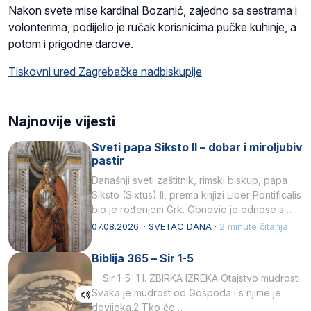
Nakon svete mise kardinal Bozanić, zajedno sa sestrama i
volonterima, podijelio je ručak korisnicima pučke kuhinje, a
potom i prigodne darove.
Tiskovni ured Zagrebačke nadbiskupije
Najnovije vijesti
Sveti papa Siksto II – dobar i miroljubiv
pastir
Današnji sveti zaštitnik, rimski biskup, papa
Siksto (Sixtus) II, prema knjizi Liber Pontificalis
bio je rođenjem Grk. Obnovio je odnose s
afričkim…
07.08.2026. · SVETAC DANA ·
2 minute čitanja
Biblija 365 – Sir 1-5
Sir 1-5 1 I. ZBIRKA IZREKA Otajstvo mudrosti
Svaka je mudrost od Gospoda i s njime je
dovijeka.2 Tko će…