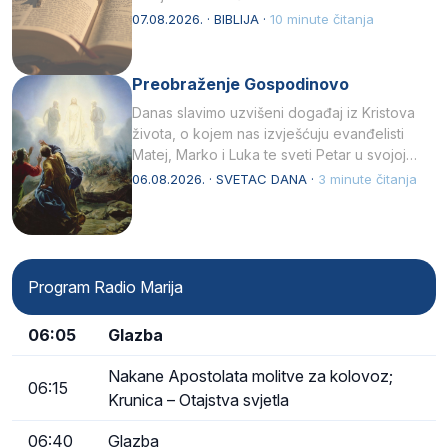
07.08.2026. · BIBLIJA ·
10 minute čitanja
Preobraženje Gospodinovo
Danas slavimo uzvišeni događaj iz Kristova
života, o kojem nas izvješćuju evanđelisti
Matej, Marko i Luka te sveti Petar u svojoj
drugoj…
06.08.2026. · SVETAC DANA ·
3 minute čitanja
Program Radio Marija
06:05
Glazba
Nakane Apostolata molitve za kolovoz;
06:15
Krunica – Otajstva svjetla
06:40
Glazba