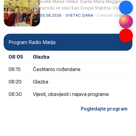
svete Marije Velike (Santa Maria Maggiore) u
narodu se slavi kao Gospa Snježna. Ovaj
naziv, Sancta Maria…
05.08.2026. · SVETAC DANA ·
2 minute čitanja
Program Radio Marija
08:05
Glazba
08:15
Čestitamo rođendane
08:20
Glazba
08:30
Vijesti, obavijesti i najava programa
Pogledajte program