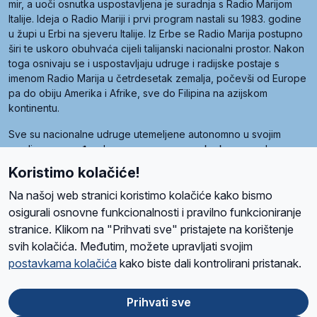
mir, a uoči osnutka uspostavljena je suradnja s Radio Marijom
Italije. Ideja o Radio Mariji i prvi program nastali su 1983. godine
u župi u Erbi na sjeveru Italije. Iz Erbe se Radio Marija postupno
širi te uskoro obuhvaća cijeli talijanski nacionalni prostor. Nakon
toga osnivaju se i uspostavljaju udruge i radijske postaje s
imenom Radio Marija u četrdesetak zemalja, počevši od Europe
pa do obiju Amerika i Afrike, sve do Filipina na azijskom
kontinentu.
Sve su nacionalne udruge utemeljene autonomno u svojim
zemljama, a međusobna su povezane preko krovne udruge
pod nazivom Svjetska obitelj Radio Marije (World Family of
Koristimo kolačiće!
Radio Maria). Svjetsku obitelj utemeljilo je sedam članica, među
kojima je i hrvatska Udruga Radio Marija.
Na našoj web stranici koristimo kolačiće kako bismo
osigurali osnovne funkcionalnosti i pravilno funkcioniranje
stranice. Klikom na "Prihvati sve" pristajete na korištenje
svih kolačića. Međutim, možete upravljati svojim
O nama
Radio
Program
Volonteri
Prijatelji
Kontakt
Pravila privatnosti
postavkama kolačića
kako biste dali kontrolirani pristanak.
Kolačići
Uvjeti korištenja
Ova stranica je zaštićena Google reCAPTCHA sustavom
Prihvati sve