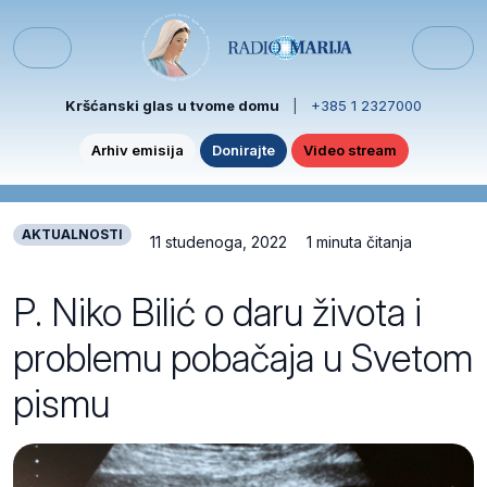
Skip to content
Skip to footer
Menu
Kršćanski glas u tvome domu
|
+385 1 2327000
Arhiv emisija
Donirajte
Video stream
AKTUALNOSTI
11 studenoga, 2022
1 minuta čitanja
P. Niko Bilić o daru života i
problemu pobačaja u Svetom
pismu