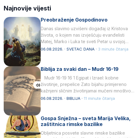
Najnovije vijesti
Preobraženje Gospodinovo
Danas slavimo uzvišeni događaj iz Kristova
života, o kojem nas izvješćuju evanđelisti
Matej, Marko i Luka te sveti Petar u svojoj
drugoj…
06.08.2026. · SVETAC DANA ·
3 minute čitanja
Biblija za svaki dan – Mudr 16-19
Mudr 16-19 16 1 Egipat i Izrael: kobne
životinje, prepelice Zato bijahu primjereno
kažnjeni sličnim životinjamai mučeni mnoštvom
kukaca.2 A narod…
06.08.2026. · BIBLIJA ·
11 minute čitanja
Gospa Snježna – sveta Marija Velika,
zaštitnica rimske bazilike
Obljetnica posvete slavne rimske bazilike