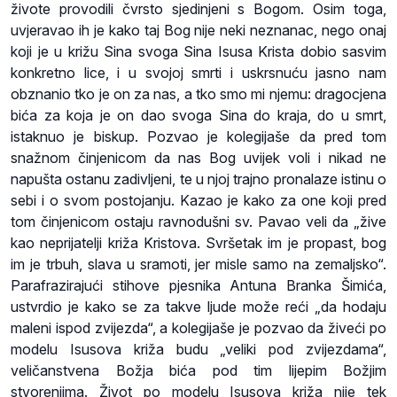
živote provodili čvrsto sjedinjeni s Bogom. Osim toga,
uvjeravao ih je kako taj Bog nije neki neznanac, nego onaj
koji je u križu Sina svoga Sina Isusa Krista dobio sasvim
konkretno lice, i u svojoj smrti i uskrsnuću jasno nam
obznanio tko je on za nas, a tko smo mi njemu: dragocjena
bića za koja je on dao svoga Sina do kraja, do u smrt,
istaknuo je biskup. Pozvao je kolegijaše da pred tom
snažnom činjenicom da nas Bog uvijek voli i nikad ne
napušta ostanu zadivljeni, te u njoj trajno pronalaze istinu o
sebi i o svom postojanju. Kazao je kako za one koji pred
tom činjenicom ostaju ravnodušni sv. Pavao veli da „žive
kao neprijatelji križa Kristova. Svršetak im je propast, bog
im je trbuh, slava u sramoti, jer misle samo na zemaljsko“.
Parafrazirajući stihove pjesnika Antuna Branka Šimića,
ustvrdio je kako se za takve ljude može reći „da hodaju
maleni ispod zvijezda“, a kolegijaše je pozvao da živeći po
modelu Isusova križa budu „veliki pod zvijezdama“,
veličanstvena Božja bića pod tim lijepim Božjim
stvorenjima. Život po modelu Isusova križa nije tek