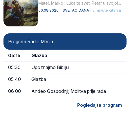
Matej, Marko i Luka te sveti Petar u svojoj
drugoj…
06.08.2026. · SVETAC DANA ·
3 minute čitanja
Program Radio Marija
05:15
Glazba
05:30
Upoznajmo Bibliju
05:40
Glazba
06:00
Anđeo Gospodnji; Molitva prije rada
Pogledajte program