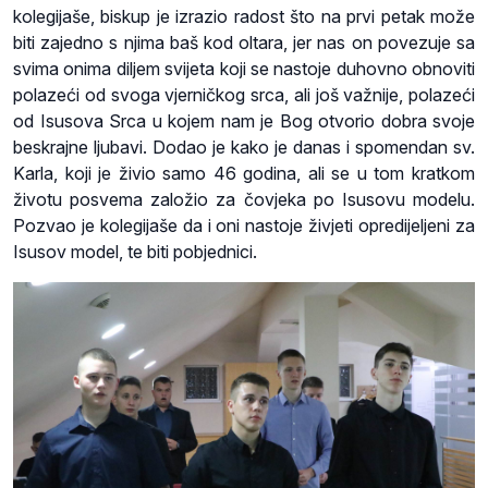
kolegijaše, biskup je izrazio radost što na prvi petak može
biti zajedno s njima baš kod oltara, jer nas on povezuje sa
svima onima diljem svijeta koji se nastoje duhovno obnoviti
polazeći od svoga vjerničkog srca, ali još važnije, polazeći
od Isusova Srca u kojem nam je Bog otvorio dobra svoje
beskrajne ljubavi. Dodao je kako je danas i spomendan sv.
Karla, koji je živio samo 46 godina, ali se u tom kratkom
životu posvema založio za čovjeka po Isusovu modelu.
Pozvao je kolegijaše da i oni nastoje živjeti opredijeljeni za
Isusov model, te biti pobjednici.