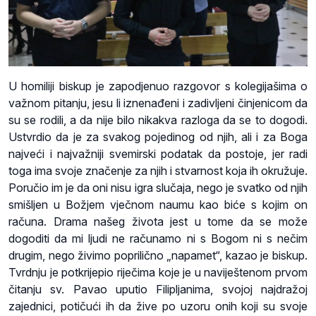
U homiliji biskup je zapodjenuo razgovor s kolegijašima o
važnom pitanju, jesu li iznenađeni i zadivljeni činjenicom da
su se rodili, a da nije bilo nikakva razloga da se to dogodi.
Ustvrdio da je za svakog pojedinog od njih, ali i za Boga
najveći i najvažniji svemirski podatak da postoje, jer radi
toga ima svoje značenje za njih i stvarnost koja ih okružuje.
Poručio im je da oni nisu igra slučaja, nego je svatko od njih
smišljen u Božjem vječnom naumu kao biće s kojim on
računa. Drama našeg života jest u tome da se može
dogoditi da mi ljudi ne računamo ni s Bogom ni s nečim
drugim, nego živimo poprilično „napamet“, kazao je biskup.
Tvrdnju je potkrijepio riječima koje je u naviještenom prvom
čitanju sv. Pavao uputio Filipljanima, svojoj najdražoj
zajednici, potičući ih da žive po uzoru onih koji su svoje