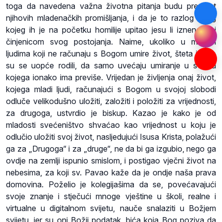
toga da navedena važna životna pitanja budu predmet
njihovih mladenačkih promišljanja, i da je to razlog zbog
kojeg ih je na početku homilije upitao jesu li iznenađeni
činjenicom svog postojanja. Naime, ukoliko u mladim
ljudima koji ne računaju s Bogom umire život, šteta je što
su se uopće rodili, da samo uvećaju umiranje u svijetu
kojega ionako ima previše. Vrijedan je življenja onaj život,
kojega mladi ljudi, računajući s Bogom u svojoj slobodi
odluče velikodušno uložiti, založiti i položiti za vrijednosti,
za drugoga, ustvrdio je biskup. Kazao je kako je od
mladosti svećeništvo shvaćao kao vrijednost u koju je
odlučio uložiti svoj život, nasljedujući Isusa Krista, polažući
ga za „Drugoga“ i za „druge“, ne da bi ga izgubio, nego ga
ovdje na zemlji ispunio smislom, i postigao vječni život na
nebesima, za koji sv. Pavao kaže da je ondje naša prava
domovina. Poželio je kolegijašima da se, povećavajući
svoje znanje i stječući mnoge vještine u školi, realne i
virtualne u digitalnom svijetu, nauče snalaziti u Božjem
svijetu, jer su oni Božji podatak, bića koja Bog poziva da