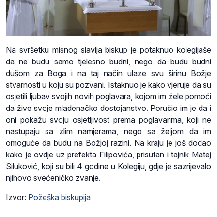
Na svršetku misnog slavlja biskup je potaknuo kolegijaše
da ne budu samo tjelesno budni, nego da budu budni
dušom za Boga i na taj način ulaze svu širinu Božje
stvarnosti u koju su pozvani. Istaknuo je kako vjeruje da su
osjetili ljubav svojih novih poglavara, kojom im žele pomoći
da žive svoje mladenačko dostojanstvo. Poručio im je da i
oni pokažu svoju osjetljivost prema poglavarima, koji ne
nastupaju sa zlim namjerama, nego sa željom da im
omoguće da budu na Božjoj razini. Na kraju je još dodao
kako je ovdje uz prefekta Filipovića, prisutan i tajnik Matej
Siluković, koji su bili 4 godine u Kolegiju, gdje je sazrijevalo
njihovo svećeničko zvanje.
Izvor:
Požeška biskupija