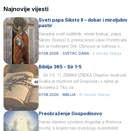
Najnovije vijesti
Sveti papa Siksto II – dobar i miroljubiv
pastir
Današnji sveti zaštitnik, rimski biskup, papa
Siksto (Sixtus) II, prema knjizi Liber Pontificalis
bio je rođenjem Grk. Obnovio je odnose s
afričkim…
07.08.2026. · SVETAC DANA ·
2 minute čitanja
Biblija 365 – Sir 1-5
Sir 1-5 1 I. ZBIRKA IZREKA Otajstvo mudrosti
Svaka je mudrost od Gospoda i s njime je
dovijeka.2 Tko će…
07.08.2026. · BIBLIJA ·
10 minute čitanja
Preobraženje Gospodinovo
Danas slavimo uzvišeni događaj iz Kristova
života, o kojem nas izvješćuju evanđelisti