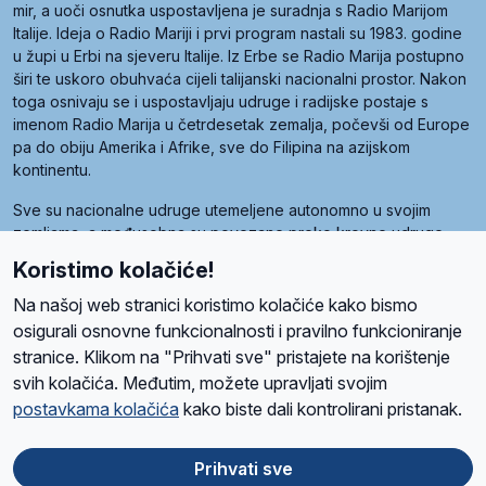
mir, a uoči osnutka uspostavljena je suradnja s Radio Marijom
Italije. Ideja o Radio Mariji i prvi program nastali su 1983. godine
u župi u Erbi na sjeveru Italije. Iz Erbe se Radio Marija postupno
širi te uskoro obuhvaća cijeli talijanski nacionalni prostor. Nakon
toga osnivaju se i uspostavljaju udruge i radijske postaje s
imenom Radio Marija u četrdesetak zemalja, počevši od Europe
pa do obiju Amerika i Afrike, sve do Filipina na azijskom
kontinentu.
Sve su nacionalne udruge utemeljene autonomno u svojim
zemljama, a međusobna su povezane preko krovne udruge
pod nazivom Svjetska obitelj Radio Marije (World Family of
Koristimo kolačiće!
Radio Maria). Svjetsku obitelj utemeljilo je sedam članica, među
kojima je i hrvatska Udruga Radio Marija.
Na našoj web stranici koristimo kolačiće kako bismo
osigurali osnovne funkcionalnosti i pravilno funkcioniranje
stranice. Klikom na "Prihvati sve" pristajete na korištenje
svih kolačića. Međutim, možete upravljati svojim
O nama
Radio
Program
Volonteri
Prijatelji
Kontakt
Pravila privatnosti
postavkama kolačića
kako biste dali kontrolirani pristanak.
Kolačići
Uvjeti korištenja
Ova stranica je zaštićena Google reCAPTCHA sustavom
Prihvati sve