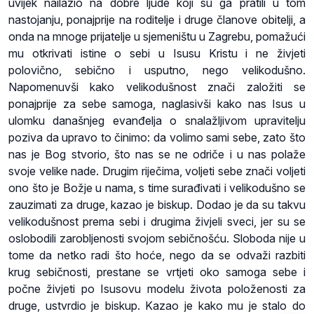
uvijek nailazio na dobre ljude koji su ga pratili u tom
nastojanju, ponajprije na roditelje i druge članove obitelji, a
onda na mnoge prijatelje u sjemeništu u Zagrebu, pomažući
mu otkrivati istine o sebi u Isusu Kristu i ne živjeti
polovično, sebično i usputno, nego velikodušno.
Napomenuvši kako velikodušnost znači založiti se
ponajprije za sebe samoga, naglasivši kako nas Isus u
ulomku današnjeg evanđelja o snalažljivom upravitelju
poziva da upravo to činimo: da volimo sami sebe, zato što
nas je Bog stvorio, što nas se ne odriče i u nas polaže
svoje velike nade. Drugim riječima, voljeti sebe znači voljeti
ono što je Božje u nama, s time surađivati i velikodušno se
zauzimati za druge, kazao je biskup. Dodao je da su takvu
velikodušnost prema sebi i drugima živjeli sveci, jer su se
oslobodili zarobljenosti svojom sebičnošću. Sloboda nije u
tome da netko radi što hoće, nego da se odvaži razbiti
krug sebičnosti, prestane se vrtjeti oko samoga sebe i
počne živjeti po Isusovu modelu života položenosti za
druge, ustvrdio je biskup. Kazao je kako mu je stalo do