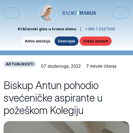
Skip to content
Skip to footer
Menu
Kršćanski glas u tvome domu
|
+385 1 2327000
Arhiv emisija
Donirajte
Video stream
AKTUALNOSTI
07 studenoga, 2022
7 minute čitanja
Biskup Antun pohodio
svećeničke aspirante u
požeškom Kolegiju