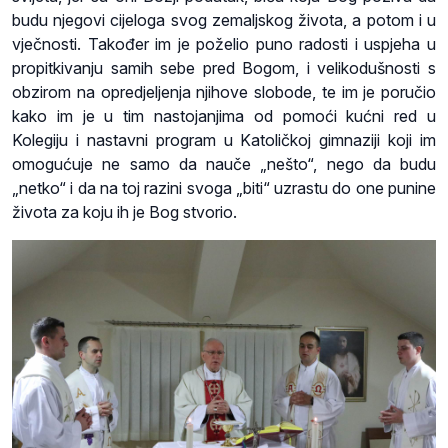
budu njegovi cijeloga svog zemaljskog života, a potom i u
vječnosti. Također im je poželio puno radosti i uspjeha u
propitkivanju samih sebe pred Bogom, i velikodušnosti s
obzirom na opredjeljenja njihove slobode, te im je poručio
kako im je u tim nastojanjima od pomoći kućni red u
Kolegiju i nastavni program u Katoličkoj gimnaziji koji im
omogućuje ne samo da nauče „nešto“, nego da budu
„netko“ i da na toj razini svoga „biti“ uzrastu do one punine
života za koju ih je Bog stvorio.