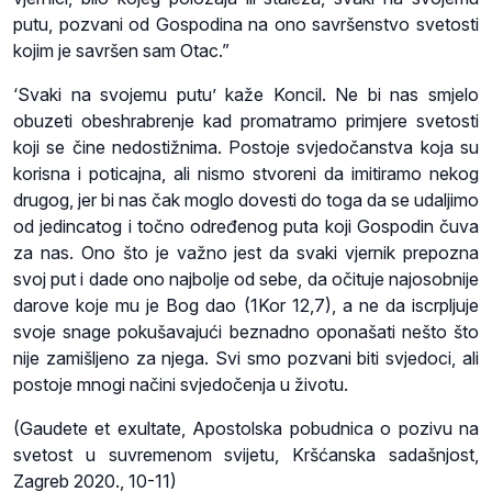
putu, pozvani od Gospodina na ono savršenstvo svetosti
kojim je savršen sam Otac.”
‘Svaki na svojemu putu’ kaže Koncil. Ne bi nas smjelo
obuzeti obeshrabrenje kad promatramo primjere svetosti
koji se čine nedostižnima. Postoje svjedočanstva koja su
korisna i poticajna, ali nismo stvoreni da imitiramo nekog
drugog, jer bi nas čak moglo dovesti do toga da se udaljimo
od jedincatog i točno određenog puta koji Gospodin čuva
za nas. Ono što je važno jest da svaki vjernik prepozna
svoj put i dade ono najbolje od sebe, da očituje najosobnije
darove koje mu je Bog dao (1Kor 12,7), a ne da iscrpljuje
svoje snage pokušavajući beznadno oponašati nešto što
nije zamišljeno za njega. Svi smo pozvani biti svjedoci, ali
postoje mnogi načini svjedočenja u životu.
(Gaudete et exultate, Apostolska pobudnica o pozivu na
svetost u suvremenom svijetu, Kršćanska sadašnjost,
Zagreb 2020., 10-11)