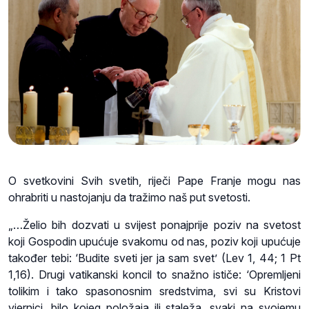
O svetkovini Svih svetih, riječi Pape Franje mogu nas
ohrabriti u nastojanju da tražimo naš put svetosti.
„…Želio bih dozvati u svijest ponajprije poziv na svetost
koji Gospodin upućuje svakomu od nas, poziv koji upućuje
također tebi: ‘Budite sveti jer ja sam svet’ (Lev 1, 44; 1 Pt
1,16). Drugi vatikanski koncil to snažno ističe: ‘Opremljeni
tolikim i tako spasonosnim sredstvima, svi su Kristovi
vjernici, bilo kojeg položaja ili staleža, svaki na svojemu