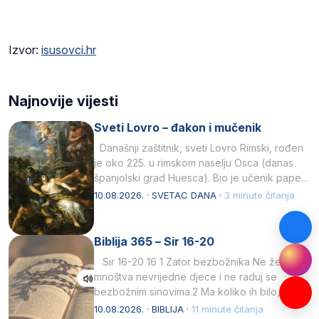
Izvor:
isusovci.hr
Najnovije vijesti
Sveti Lovro – đakon i mučenik
Današnji zaštitnik, sveti Lovro Rimski, rođen
je oko 225. u rimskom naselju Osca (danas
španjolski grad Huesca). Bio je učenik pape…
10.08.2026. · SVETAC DANA ·
3 minute čitanja
Biblija 365 – Sir 16-20
Sir 16-20 16 1 Zator bezbožnika Ne želi
mnoštva nevrijedne djece i ne raduj se
bezbožnim sinovima.2 Ma koliko ih bilo,…
10.08.2026. · BIBLIJA ·
11 minute čitanja