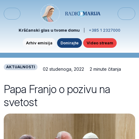
Skip to content
Skip to footer
Menu
Kršćanski glas u tvome domu
|
+385 1 2327000
Arhiv emisija
Donirajte
Video stream
AKTUALNOSTI
02 studenoga, 2022
2 minute čitanja
Papa Franjo o pozivu na
svetost