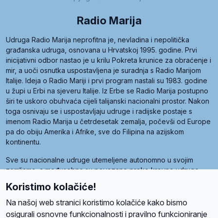
Radio Marija
Udruga Radio Marija neprofitna je, nevladina i nepolitička
građanska udruga, osnovana u Hrvatskoj 1995. godine. Prvi
inicijativni odbor nastao je u krilu Pokreta krunice za obraćenje i
mir, a uoči osnutka uspostavljena je suradnja s Radio Marijom
Italije. Ideja o Radio Mariji i prvi program nastali su 1983. godine
u župi u Erbi na sjeveru Italije. Iz Erbe se Radio Marija postupno
širi te uskoro obuhvaća cijeli talijanski nacionalni prostor. Nakon
toga osnivaju se i uspostavljaju udruge i radijske postaje s
imenom Radio Marija u četrdesetak zemalja, počevši od Europe
pa do obiju Amerika i Afrike, sve do Filipina na azijskom
kontinentu.
Sve su nacionalne udruge utemeljene autonomno u svojim
zemljama, a međusobna su povezane preko krovne udruge
pod nazivom Svjetska obitelj Radio Marije (World Family of
Koristimo kolačiće!
Radio Maria). Svjetsku obitelj utemeljilo je sedam članica, među
kojima je i hrvatska Udruga Radio Marija.
Na našoj web stranici koristimo kolačiće kako bismo
osigurali osnovne funkcionalnosti i pravilno funkcioniranje