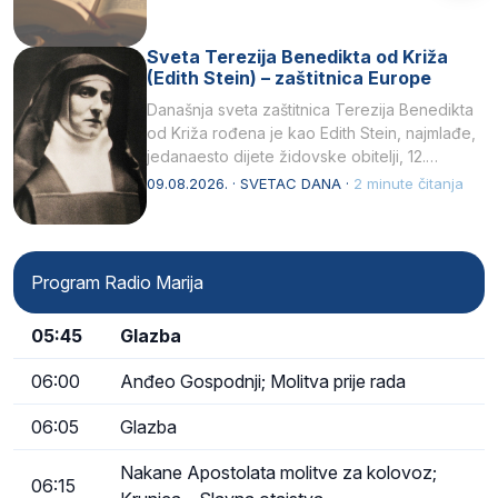
Sveta Terezija Benedikta od Križa
(Edith Stein) – zaštitnica Europe
Današnja sveta zaštitnica Terezija Benedikta
od Križa rođena je kao Edith Stein, najmlađe,
jedanaesto dijete židovske obitelji, 12.
listopada 1891, u Wrocławu…
09.08.2026. · SVETAC DANA ·
2 minute čitanja
Program Radio Marija
05:45
Glazba
06:00
Anđeo Gospodnji; Molitva prije rada
06:05
Glazba
Nakane Apostolata molitve za kolovoz;
06:15