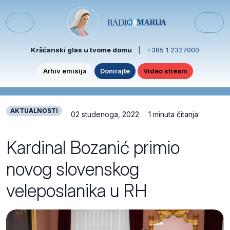
Skip to content
Skip to footer
Menu
Kršćanski glas u tvome domu
|
+385 1 2327000
Arhiv emisija
Donirajte
Video stream
AKTUALNOSTI
02 studenoga, 2022
1 minuta čitanja
Kardinal Bozanić primio
novog slovenskog
veleposlanika u RH