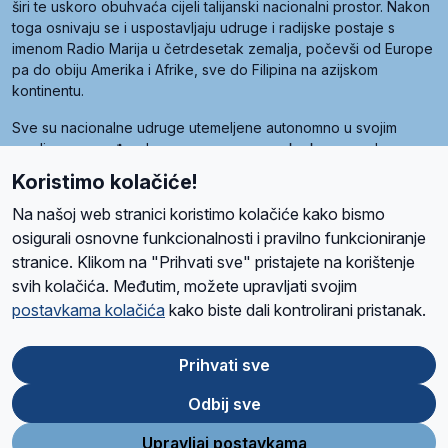
širi te uskoro obuhvaća cijeli talijanski nacionalni prostor. Nakon
toga osnivaju se i uspostavljaju udruge i radijske postaje s
imenom Radio Marija u četrdesetak zemalja, počevši od Europe
pa do obiju Amerika i Afrike, sve do Filipina na azijskom
kontinentu.
Sve su nacionalne udruge utemeljene autonomno u svojim
zemljama, a međusobna su povezane preko krovne udruge
pod nazivom Svjetska obitelj Radio Marije (World Family of
Koristimo kolačiće!
Radio Maria). Svjetsku obitelj utemeljilo je sedam članica, među
kojima je i hrvatska Udruga Radio Marija.
Na našoj web stranici koristimo kolačiće kako bismo
osigurali osnovne funkcionalnosti i pravilno funkcioniranje
stranice. Klikom na "Prihvati sve" pristajete na korištenje
svih kolačića. Međutim, možete upravljati svojim
O nama
Radio
Program
Volonteri
Prijatelji
Kontakt
Pravila privatnosti
postavkama kolačića
kako biste dali kontrolirani pristanak.
Kolačići
Uvjeti korištenja
Ova stranica je zaštićena Google reCAPTCHA sustavom
Prihvati sve
Odbij sve
App
Google
Store
Play
Upravljaj postavkama