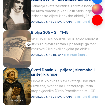
Današnja sveta zaštitnica Terezija Benedikta
od Križa rođena je kao Edith Stein, najmlađe,
jedanaesto dijete židovske obitelji, 12.
listopada 1891, u Wrocławu…
09.08.2026. · SVETAC DANA ·
2 minute čitanja
Biblija 365 – Sir 11–15
Sir 11–15 111 Ne pouzdaj se u izgled Mudrost
uzvisuje glavu siromahui posađuje ga među
knezove.2 Ne hvali čovjeka po obličju
njegovui…
09.08.2026. · BIBLIJA ·
11 minute čitanja
Sveti Dominik – prijatelj siromaha i
širitelj krunice
Crkva 8. kolovoza slavi svetoga Dominika
Guzmana, svećenika i utemeljitelja Reda
propovjednika (Ordo Praedicatorum – OP).
Svojim životom, dubokom ljubavlju prema
08.08.2026. · SVETAC DANA ·
3 minute čitanja
Kristu…