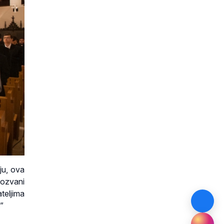
ju, ova
pozvani
teljima
”