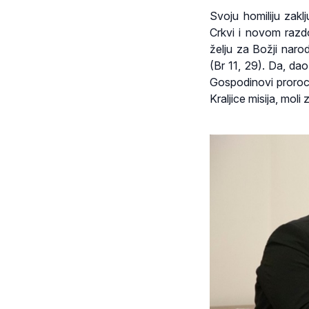
Svoju homiliju zaklj
Crkvi i novom razdo
želju za Božji naro
(Br 11, 29). Da, da
Gospodinovi proroci,
Kraljice misija, moli