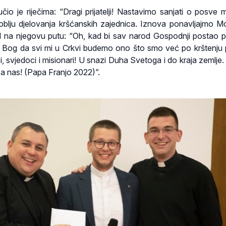
učio je riječima: “Dragi prijatelji! Nastavimo sanjati o posve m
blju djelovanja kršćanskih zajednica. Iznova ponavljajmo Mo
d na njegovu putu: “Oh, kad bi sav narod Gospodnji postao p
o Bog da svi mi u Crkvi budemo ono što smo već po krštenju p
 svjedoci i misionari! U snazi Duha Svetoga i do kraja zemlje. 
 za nas! (Papa Franjo 2022)”.