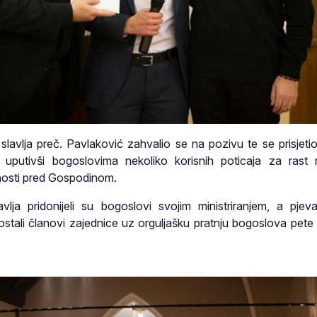
avlja preč. Pavlaković zahvalio se na pozivu te se prisjetio
uputivši bogoslovima nekoliko korisnih poticaja za rast 
osti pred Gospodinom.
vlja pridonijeli su bogoslovi svojim ministriranjem, a pjev
ostali članovi zajednice uz orguljašku pratnju bogoslova pete