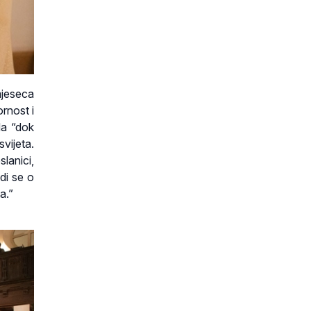
mjeseca
ornost i
da “dok
vijeta.
lanici,
adi se o
a.”