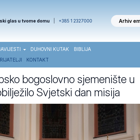
Arhiv em
ski glas u tvome domu
|
+385 1 2327000
AVIJESTI
DUHOVNI KUTAK
BIBLIJA
RIJATELJI
KONTAKT
sko bogoslovno sjemenište u
ilježilo Svjetski dan misija