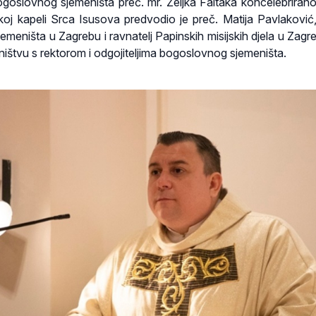
goslovnog sjemeništa preč. mr. Željka Faltaka koncelebriran
koj kapeli Srca Isusova predvodio je preč. Matija Pavlaković,
emeništa u Zagrebu i ravnatelj Papinskih misijskih djela u Zagr
dništvu s rektorom i odgojiteljima bogoslovnog sjemeništa.