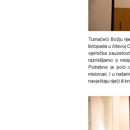
Tumačeći Božju rije
listopada u čitavoj 
vjernička zauzetost
razmišljamo o misij
Potrebno je poći o
misionari. I u našem
navještaju riječi ili