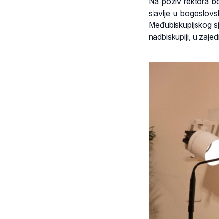
Na poziv rektora bo
slavlje u bogoslovs
Međubiskupijskog sj
nadbiskupiji, u zaje