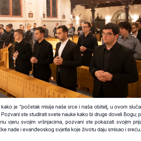
 kako je “početak misija naše srce i naša obitelj, u ovom sluča
! Pozvani ste studirati svete nauke kako bi druge doveli Bogu; 
snu vjeru svojim vršnjacima, pozvani ste pokazati svojim prija
e nade i evanđeoskog svjetla koje životu daju smisao i sreću.