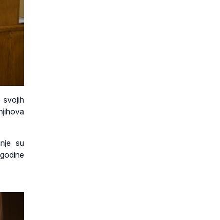
 svojih
njihova
anje su
 godine