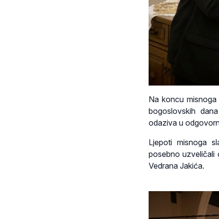
Na koncu misnoga sl
bogoslovskih dana 
odaziva u odgovorn
Ljepoti misnoga sla
posebno uzveličali 
Vedrana Jakića.