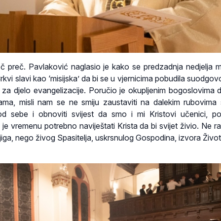
č preč. Pavlaković naglasio je kako se predzadnja nedjelja 
Crkvi slavi kao ‘misijska’ da bi se u vjernicima pobudila suodgov
 za djelo evangelizacije. Poručio je okupljenim bogoslovima 
ama, misli nam se ne smiju zaustaviti na dalekim rubovima s
d sebe i obnoviti svijest da smo i mi Kristovi učenici, pos
 je vremenu potrebno naviještati Krista da bi svijet živio. Ne r
 knjiga, nego živog Spasitelja, uskrsnulog Gospodina, izvora Život