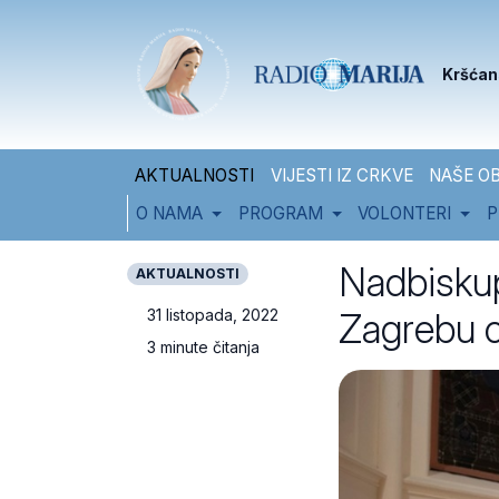
Skip to content
Skip to footer
Kršćan
AKTUALNOSTI
VIJESTI IZ CRKVE
NAŠE OB
O NAMA
PROGRAM
VOLONTERI
P
Nadbiskup
AKTUALNOSTI
Zagrebu ob
31 listopada, 2022
3 minute čitanja