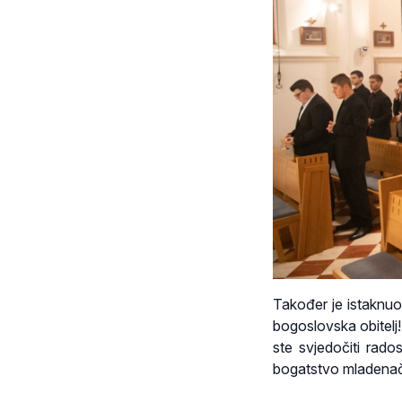
Također je istaknuo
bogoslovska obitelj
ste svjedočiti rado
bogatstvo mladenačk