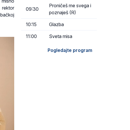
o misno
Proničeš me svega i
 rektor
09:30
poznaješ (R)
ebačkoj
10:15
Glazba
11:00
Sveta misa
Pogledajte program